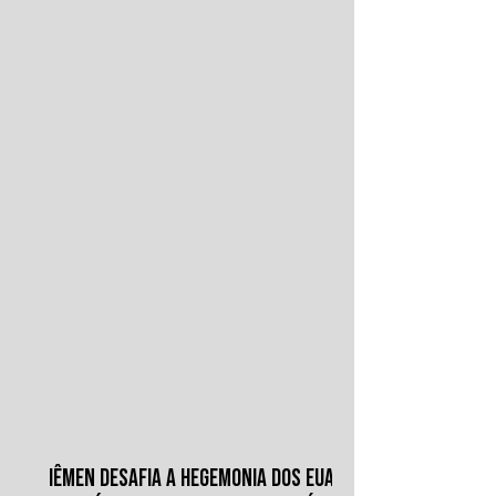
Juichin, província de Kiangsi, em janeiro de
1934.
IÊMEN DESAFIA A HEGEMONIA DOS EUA E