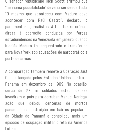
O senador republicano Rick Scott afirmou que 
“nenhuma possibilidade” deveria ser descartada. 
“O mesmo que aconteceu com Maduro deve 
acontecer com Raúl Castro”, declarou o 
parlamentar a jornalistas. A fala faz referência 
direta à operação conduzida por forças 
estadunidenses na Venezuela em janeiro, quando 
Nicolás Maduro foi sequestrado e transferido 
para Nova York sob acusações de narcotráfico e 
porte de armas.
A comparação também remete à Operação Just 
Cause, lançada pelos Estados Unidos contra o 
Panamá em dezembro de 1989. Na ocasião, 
cerca de 27 mil soldados estadunidenses 
invadiram o país para derrubar Manuel Noriega, 
ação que deixou centenas de mortos 
panamenhos, destruição em bairros populares 
da Cidade do Panamá e consolidou mais um 
episódio de ocupação militar direta na América 
Latina.