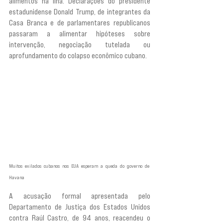
alimentos na ilha. Declarações do presidente 
estadunidense Donald Trump, de integrantes da 
Casa Branca e de parlamentares republicanos 
passaram a alimentar hipóteses sobre 
intervenção, negociação tutelada ou 
aprofundamento do colapso econômico cubano.
Muitos exilados cubanos nos EUA esperam a queda do governo de 
Havana
A acusação formal apresentada pelo 
Departamento de Justiça dos Estados Unidos 
contra Raúl Castro, de 94 anos, reacendeu o 