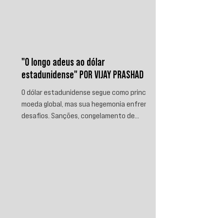
"O longo adeus ao dólar
estadunidense" POR VIJAY PRASHAD
O dólar estadunidense segue como principal
moeda global, mas sua hegemonia enfrenta
desafios. Sanções, congelamento de
reservas e a crescente busca por
alternativas impulsionam a desdolarização.
O processo, porém, é gradual e exige novas
instituições financeiras capazes de
promover desenvolvimento soberano e
reduzir a dependência do sistema
monetário dominado pelos EUA.