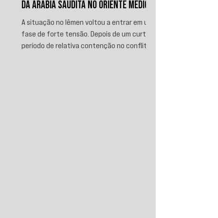
DA ARÁBIA SAUDITA NO ORIENTE MÉDIO
A situação no Iêmen voltou a entrar em uma
fase de forte tensão. Depois de um curto
período de relativa contenção no conflito,
novos ataques sauditas contra áreas sob
controle de Ansar Allah, incluindo a ofensiva
contra o aeroporto internacional de Sanaá
em julho, recolocaram o país no centro da
disputa regional. Em resposta, as forças
iemenitas declararam um bloqueio marítimo
contra a Arábia Saudita e passaram a
ameaçar instalações e embarcações
ligadas ao reino. Nos últimos