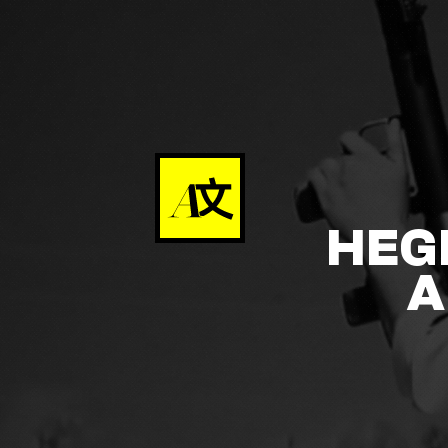
HEG
A