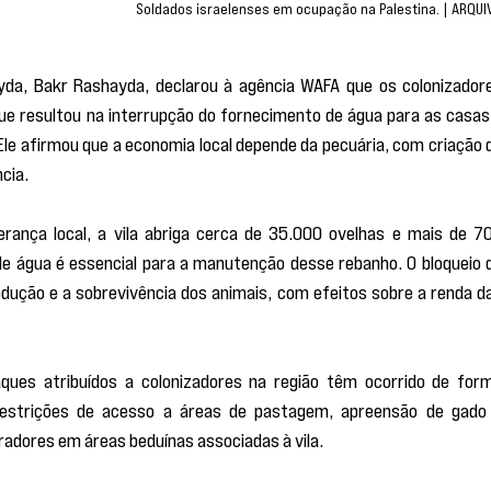
Soldados israelenses em ocupação na Palestina. | ARQUI
yda, Bakr Rashayda, declarou à agência WAFA que os colonizadore
que resultou na interrupção do fornecimento de água para as casas 
Ele afirmou que a economia local depende da pecuária, com criação d
cia.
rança local, a vila abriga cerca de 35.000 ovelhas e mais de 70
e água é essencial para a manutenção desse rebanho. O bloqueio d
ução e a sobrevivência dos animais, com efeitos sobre a renda da
ques atribuídos a colonizadores na região têm ocorrido de form
 restrições de acesso a áreas de pastagem, apreensão de gado 
radores em áreas beduínas associadas à vila.