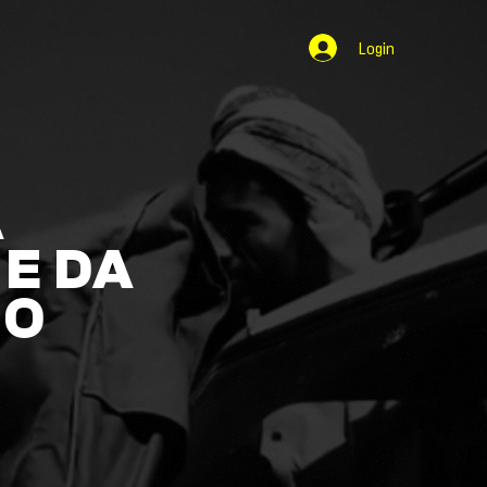
Login
A
E DA
NO