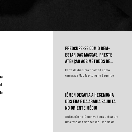
PREOCUPE-SE COM O BEM-
ESTAR DAS MASSAS, PRESTE
ATENÇÃO AOS MÉTODOS DE
TRABALHO
Parte do discurso final feito pelo
a 
camarada Mao Tse-tung no Segundo
Congresso Nacional de
. 
Representantes dos Trabalhadores e
e 
Camponeses, realizado em Juichin,
IÊMEN DESAFIA A HEGEMONIA
província de Kiangsi, em janeiro de
DOS EUA E DA ARÁBIA SAUDITA
1934.
NO ORIENTE MÉDIO
A situação no Iêmen voltou a entrar em
uma fase de forte tensão. Depois de
um curto período de relativa contenção