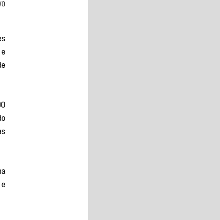
VO
s 
e 
e 
0 
o 
s 
a 
e 