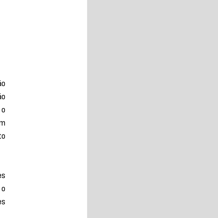
o 
o 
o 
m 
o 
s 
o 
s 