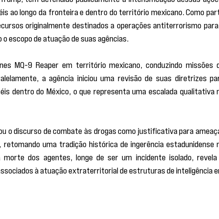
s ao longo da fronteira e dentro do território mexicano. Como part
cursos originalmente destinados a operações antiterrorismo para 
 o escopo de atuação de suas agências.
nes MQ-9 Reaper em território mexicano, conduzindo missões d
ralelamente, a agência iniciou uma revisão de suas diretrizes par
téis dentro do México, o que representa uma escalada qualitativa n
zou o discurso de combate às drogas como justificativa para ameaça
, retomando uma tradição histórica de ingerência estadunidense n
 morte dos agentes, longe de ser um incidente isolado, revela 
sociados à atuação extraterritorial de estruturas de inteligência e