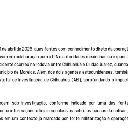
1 de abril de 2026, duas fontes com conhecimento direto da operaçã
am em colaboração com a CIA e autoridades mexicanas na expansã
idente ocorreu na rodovia entre Chihuahua e Ciudad Juárez, quando 
nicípio de Morelos. Além dos dois agentes estadunidenses, també
tatal de Investigação de Chihuahua (AEI), aprofundando o impact
ecem sob investigação, conforme indicado por uma das fonte
 há informações oficiais conclusivas sobre as causas da colisão, 
s em um contexto já marcado por forte militarização e operaçõe