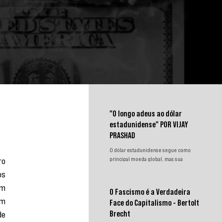
"O longo adeus ao dólar
estadunidense" POR VIJAY
PRASHAD
O dólar estadunidense segue como
o 
principal moeda global, mas sua
hegemonia enfrenta desafios.
s 
Sanções, congelamento de reservas e a
m 
crescente busca por alternativas
O Fascismo é a Verdadeira
impulsionam a desdolarização. O
m 
Face do Capitalismo - Bertolt
processo, porém, é gradual e exige
e 
novas instituições financeiras capazes
Brecht
de promover desenvolvimento