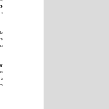
e 
o 
e 
a 
a 
r 
a 
a 
m 