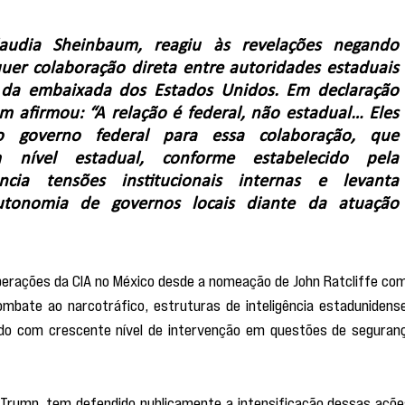
audia Sheinbaum, reagiu às revelações negando 
er colaboração direta entre autoridades estaduais 
 da embaixada dos Estados Unidos. Em declaração 
m afirmou: “A relação é federal, não estadual… Eles 
o governo federal para essa colaboração, que 
 nível estadual, conforme estabelecido pela 
ncia tensões institucionais internas e levanta 
tonomia de governos locais diante da atuação 
erações da CIA no México desde a nomeação de John Ratcliffe com
ombate ao narcotráfico, estruturas de inteligência estadunidense
do com crescente nível de intervenção em questões de seguranç
 Trump, tem defendido publicamente a intensificação dessas ações