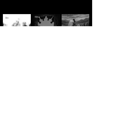
A MORTE DE IVAN
Domingo
A ESTRADA - Jack
ILITCH - Liev
Vermelho -
London
Tolstói
Máximo Gorki
R$10,00
R$10,00
R$10,00