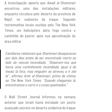
A investigação aponta que Awad al-Shammari 
encontrou uma das instalações militares 
enquanto circulava pelo deserto da província de 
Najaf, no sudoeste do Iraque. Segundo 
testemunhas locais ouvidas pelo The New York 
Times, um helicóptero abriu fogo contra o 
caminhão do pastor após sua aproximação da 
área militar.
Familiares relataram que Shammari desapareceu 
por dois dias antes de ser encontrado morto ao 
lado do veículo incendiado. “Disseram-nos que 
havia uma caminhonete incendiada, igual à do 
Awad, lá fora, mas ninguém se atreveu a ir até 
lá”, afirmou Amir al-Shammari, primo da vítima, 
ao The New York Times. “Quando chegamos lá, 
encontramos o carro e o corpo queimados.”
O Wall Street Journal informou na semana 
anterior que Israel havia instalado um posto 
avançado secreto no deserto ocidental do Iraque 