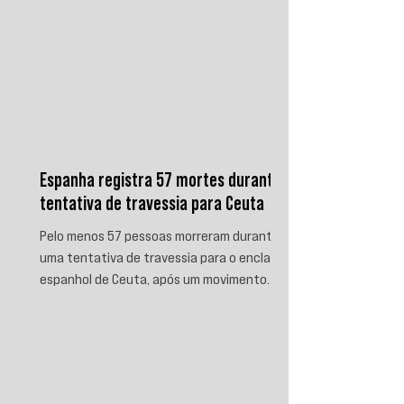
Espanha registra 57 mortes durante
tentativa de travessia para Ceuta
Pelo menos 57 pessoas morreram durante
uma tentativa de travessia para o enclave
espanhol de Ceuta, após um movimento
migratório envolvendo dezenas de milhares
de marroquinos na fronteira entre Espanha
e Marrocos. As autoridades espanholas
informaram que parte das vítimas morreu
por afogamento e outra parte foi