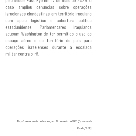
pelo Middle East Eye em 17 de maio de 2026. O 
caso ampliou denúncias sobre operações 
israelenses clandestinas em território iraquiano 
com apoio logístico e cobertura política 
estadunidense. Parlamentares iraquianos 
acusam Washington de ter permitido o uso do 
espaço aéreo e do território do país para 
operações israelenses durante a escalada 
militar contra o Irã.
Najaf, no sudoeste do Iraque, em 12 de maio de 2026 (Qassem al-
Kaabi/AFP)