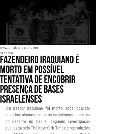
www.jornalclandestino.org
18 de mai.
Fazendeiro iraquiano é
morto em possível
tentativa de encobrir
presença de bases
israelenses
Um pastor iraquiano foi morto após localizar 
duas instalações militares israelenses secretas 
no deserto do Iraque, segundo investigação 
publicada pelo The New York Times e reproduzida 