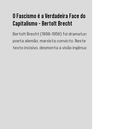
O Fascismo é a Verdadeira Face do
Capitalismo - Bertolt Brecht
Bertolt Brecht (1898–1956) foi dramaturgo e
poeta alemão, marxista convicto. Neste
texto incisivo, desmonta a visão ingênua
que separa fascismo de capitalismo,
afirmando que aquele é sua fase mais
brutal e descarnada. Critica os que
condenam a barbárie sem atacar suas
raízes econômicas, exigindo uma verdade
prática que aponte causas evitáveis e
mobilize a ação contra o sistema que a
produz.