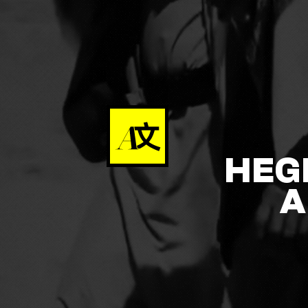
HEG
A