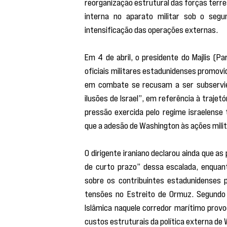
reorganização estrutural das forças terre
interna no aparato militar sob o seg
intensificação das operações externas.
Em 4 de abril, o presidente do Majlis (P
oficiais militares estadunidenses promov
em combate se recusam a ser subservie
ilusões de Israel”, em referência à trajet
pressão exercida pelo regime israelense t
que a adesão de Washington às ações mili
O dirigente iraniano declarou ainda que 
de curto prazo” dessa escalada, enquan
sobre os contribuintes estadunidenses p
tensões no Estreito de Ormuz. Segundo s
Islâmica naquele corredor marítimo prov
custos estruturais da política externa de