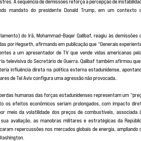
stres. A sequência de demissões reforça a percepção de instabilidad
undo mandato do presidente Donald Trump, em um contexto d
arlamento) do Irã, Mohammad-Baqer Qalibaf, reagiu às demissões d
idas por Hegseth, afirmando em publicação que “Generais experiente
ntes a um apresentador de TV que vende vidas americanas pela
ória televisiva do Secretário de Guerra. Qalibaf também afirmou que 
eria influência direta na política externa estadunidense, apontand
tares de Tel Aviv configura uma agressão não provocada.
as perdas humanas das forças estadunidenses representam um “preç
to os efeitos econômicos seriam prolongados, com impacto diret
or meio da volatilidade dos preços de combustíveis, associada à
ua avaliação, as manobras militares e estratégicas da Repúblic
ocaram repercussões nos mercados globais de energia, ampliando o
 Washington.