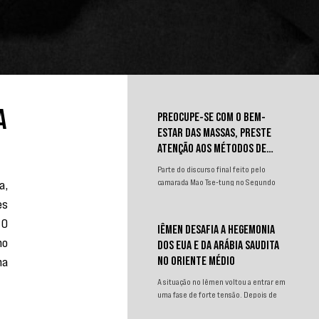
a
PREOCUPE-SE COM O BEM-
ESTAR DAS MASSAS, PRESTE
ATENÇÃO AOS MÉTODOS DE
TRABALHO
Parte do discurso final feito pelo
, 
camarada Mao Tse-tung no Segundo
Congresso Nacional de
s 
Representantes dos Trabalhadores e
O 
Camponeses, realizado em Juichin,
IÊMEN DESAFIA A HEGEMONIA
província de Kiangsi, em janeiro de
o 
DOS EUA E DA ARÁBIA SAUDITA
1934.
a 
NO ORIENTE MÉDIO
A situação no Iêmen voltou a entrar em
uma fase de forte tensão. Depois de
um curto período de relativa contenção