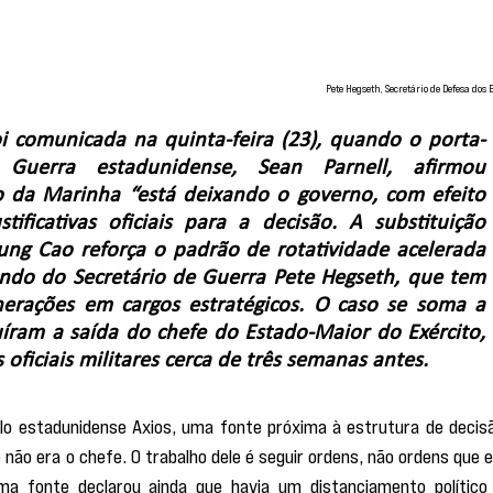
Pete Hegseth, Secretário de Defesa dos 
i comunicada na quinta-feira (23), quando o porta-
uerra estadunidense, Sean Parnell, afirmou 
o da Marinha “está deixando o governo, com efeito 
ificativas oficiais para a decisão. A substituição 
ung Cao reforça o padrão de rotatividade acelerada 
ando do Secretário de Guerra Pete Hegseth, que tem 
rações em cargos estratégicos. O caso se soma a 
íram a saída do chefe do Estado-Maior do Exército, 
oficiais militares cerca de três semanas antes.
lo estadunidense Axios, uma fonte próxima à estrutura de decisã
não era o chefe. O trabalho dele é seguir ordens, não ordens que el
 fonte declarou ainda que havia um distanciamento político 