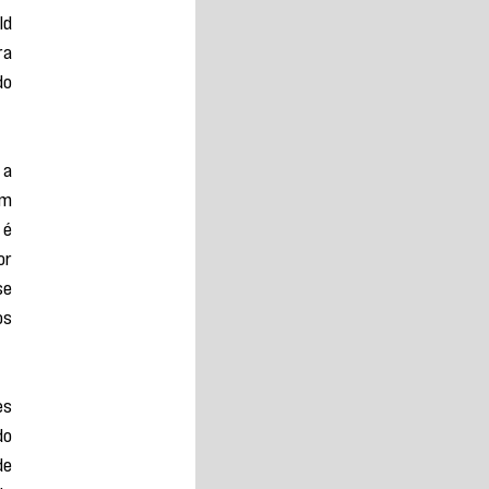
d 
a 
o 
a 
m 
é 
r 
e 
s 
s 
o 
e 