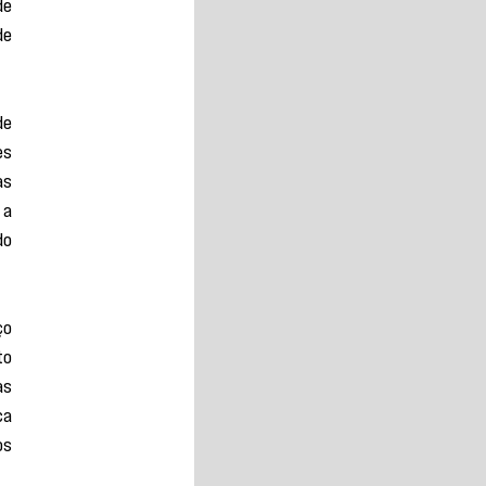
e 
e 
e 
s 
s 
a 
o 
o 
o 
s 
a 
s 