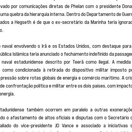
avado por comunicações diretas de Phelan com o presidente Donal
 uma quebra da hierarquia interna. Dentro do Departamento de Guerr
gados a Hegseth é de que o ex-secretário da Marinha teria ignorad
o.
naval envolvendo o Irã e os Estados Unidos, com destaque para 
ública Islâmica teria anunciado o fechamento indefinido da passage
naval estadunidense descrito por Teerã como ilegal. A medida 
 como condicionada à retirada do dispositivo militar imposto po
pressão sobre rotas globais de energia e comércio marítimo. A cris
e confrontação política e militar entre os dois países, com impacto
energia.
stadunidense também ocorrem em paralelo a outras exoneraçõe
do o afastamento de altos oficiais e disputas com o Secretário d
aliado do vice-presidente JD Vance e associado a iniciativas d