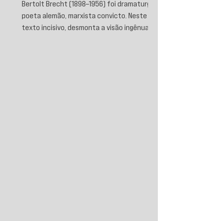
Bertolt Brecht (1898–1956) foi dramaturgo e
poeta alemão, marxista convicto. Neste
texto incisivo, desmonta a visão ingênua
que separa fascismo de capitalismo,
afirmando que aquele é sua fase mais
brutal e descarnada. Critica os que
condenam a barbárie sem atacar suas
raízes econômicas, exigindo uma verdade
prática que aponte causas evitáveis e
mobilize a ação contra o sistema que a
produz.