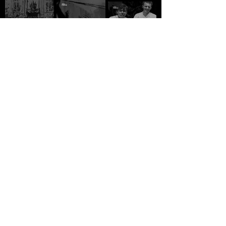
SUMUD - Mansour
ESTADO,
NOTAS DE VIAGEM -
Salum
DEMOCRÁCIA E
Che Guevara
LUTA DE CLASSES -
R$10,00
R$10,00
Eduardo Vasco
R$10,00
Orientalismo: o
MULHERES, RAÇA E
HUGO CHÁVEZ DA
oriente como
CLASSE - Angela Y.
ORIGEM SIMPLES
invenção do
Davis
AO IDEÁRIO DA