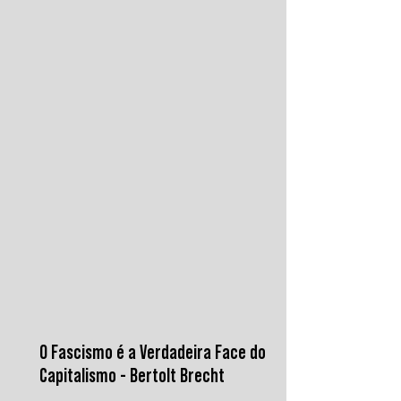
instituições financeiras capazes de
promover desenvolvimento soberano e
reduzir a dependência do sistema
monetário dominado pelos EUA.
O Fascismo é a Verdadeira Face do
Capitalismo - Bertolt Brecht