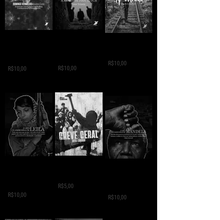
A MORTE DE IVAN
Domingo
A ESTRADA - Jack
ILITCH - Liev
Vermelho -
London
Tolstói
Máximo Gorki
R$10,00
R$10,00
R$10,00
GREVE GERAL - Jack
A VIDA
A VIDA
London
CLANDESTINA DE
CLANDESTINA DE
LEILA
R$5,00
MANDELA
R$10,00
R$10,00