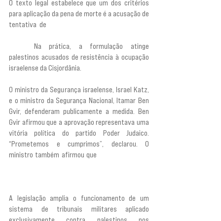
O texto legal estabelece que um dos critérios 
para aplicação da pena de morte é a acusação de 
tentativa de 
“negar a existência do Estado de 
Israel ou a autoridade do comandante militar na 
área”. 
Na prática, a formulação atinge 
palestinos acusados de resistência à ocupação 
israelense da Cisjordânia.
O ministro da Segurança israelense, Israel Katz, 
e o ministro da Segurança Nacional, Itamar Ben 
Gvir, defenderam publicamente a medida. Ben 
Gvir afirmou que a aprovação representava uma 
vitória política do partido Poder Judaico. 
“Prometemos e cumprimos”, declarou. O 
ministro também afirmou que 
“não capitulamos 
nem toleramos o terrorismo assassino, nós o 
derrotamos”.
A legislação amplia o funcionamento de um 
sistema de tribunais militares aplicado 
exclusivamente contra palestinos nos 