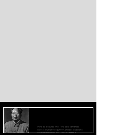
instituições financeiras capazes de
promover desenvolvimento soberano e
reduzir a dependência do sistema
monetário dominado pelos EUA.
PREOCUPE-SE COM O BEM-ESTAR
DAS MASSAS, PRESTE ATENÇÃO AOS
MÉTODOS DE TRABALHO
Parte do discurso final feito pelo camarada
Mao Tse-tung no Segundo Congresso Nacional
de Representantes dos Trabalhadores e