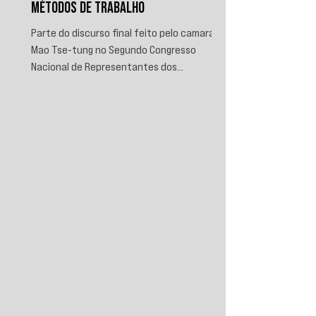
MÉTODOS DE TRABALHO
Parte do discurso final feito pelo camarada
Mao Tse-tung no Segundo Congresso
Nacional de Representantes dos
Trabalhadores e Camponeses, realizado em
Juichin, província de Kiangsi, em janeiro de
1934.