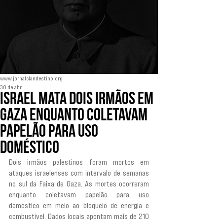
www.jornalclandestino.org
30 de abr.
Israel mata dois irmãos em
Gaza enquanto coletavam
papelão para uso
doméstico
Dois irmãos palestinos foram mortos em 
ataques israelenses com intervalo de semanas 
no sul da Faixa de Gaza. As mortes ocorreram 
enquanto coletavam papelão para uso 
doméstico em meio ao bloqueio de energia e 
combustível. Dados locais apontam mais de 210 