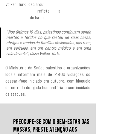
Volker Türk, declarou: 
“o padrão implacável de 
assassinatos”
 reflete a
 “impunidade 
generalizada” 
de Israel.
“Nos últimos 10 dias, palestinos continuam sendo 
mortos e feridos no que restou de suas casas, 
abrigos e tendas de famílias deslocadas, nas ruas, 
em veículos, em um centro médico e em uma 
sala de aula”, disse Volker Türk.
O Ministério da Saúde palestino e organizações 
locais informam mais de 2.400 violações do 
cessar-fogo iniciado em outubro, com bloqueio 
de entrada de ajuda humanitária e continuidade 
de ataques.
PREOCUPE-SE COM O BEM-ESTAR DAS
MASSAS, PRESTE ATENÇÃO AOS