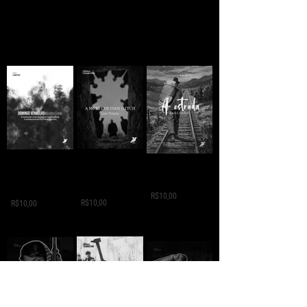
A MORTE DE IVAN
Domingo
A ESTRADA - Jack
ILITCH - Liev
Vermelho -
London
Tolstói
Máximo Gorki
R$10,00
R$10,00
R$10,00