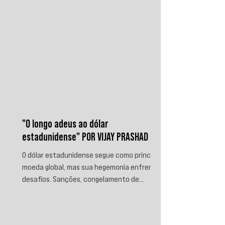
"O longo adeus ao dólar
estadunidense" POR VIJAY PRASHAD
O dólar estadunidense segue como principal
moeda global, mas sua hegemonia enfrenta
desafios. Sanções, congelamento de
reservas e a crescente busca por
alternativas impulsionam a desdolarização.
O processo, porém, é gradual e exige novas