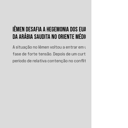
IÊMEN DESAFIA A HEGEMONIA DOS EUA E
DA ARÁBIA SAUDITA NO ORIENTE MÉDIO
A situação no Iêmen voltou a entrar em uma
fase de forte tensão. Depois de um curto
período de relativa contenção no conflito,
novos ataques sauditas contra áreas sob
controle de Ansar Allah, incluindo a ofensiva
contra o aeroporto internacional de Sanaá
em julho, recolocaram o país no centro da
disputa regional. Em resposta, as forças
iemenitas declararam um bloqueio marítimo
contra a Arábia Saudita e passaram a
ameaçar instalações e embarcações
ligadas ao reino. Nos últimos