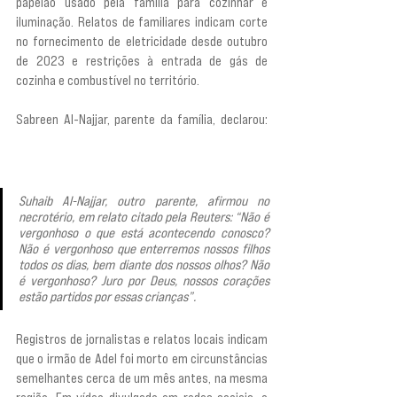
papelão usado pela família para cozinhar e 
iluminação. Relatos de familiares indicam corte 
no fornecimento de eletricidade desde outubro 
de 2023 e restrições à entrada de gás de 
cozinha e combustível no território.
Sabreen Al-Najjar, parente da família, declarou: 
“Não temos gás. Recolhemos papelão para assar, 
eles querem comer; querem beber”.
Suhaib Al-Najjar, outro parente, afirmou no 
necrotério, em relato citado pela Reuters: “Não é 
vergonhoso o que está acontecendo conosco? 
Não é vergonhoso que enterremos nossos filhos 
todos os dias, bem diante dos nossos olhos? Não 
é vergonhoso? Juro por Deus, nossos corações 
estão partidos por essas crianças”.
Registros de jornalistas e relatos locais indicam 
que o irmão de Adel foi morto em circunstâncias 
semelhantes cerca de um mês antes, na mesma 