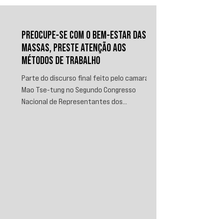
PREOCUPE-SE COM O BEM-ESTAR DAS
MASSAS, PRESTE ATENÇÃO AOS
MÉTODOS DE TRABALHO
Parte do discurso final feito pelo camarada
Mao Tse-tung no Segundo Congresso
Nacional de Representantes dos
Trabalhadores e Camponeses, realizado em
Juichin, província de Kiangsi, em janeiro de
1934.