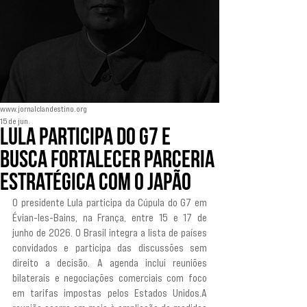
www.jornalclandestino.org
15 de jun.
Lula participa do G7 e
busca fortalecer parceria
estratégica com o Japão
O presidente Lula participa da Cúpula do G7 em 
Évian-les-Bains, na França, entre 15 e 17 de 
junho de 2026. O Brasil integra a lista de países 
convidados e participa das discussões sem 
direito a decisão. A agenda inclui reuniões 
bilaterais e negociações comerciais com foco 
em tarifas impostas pelos Estados Unidos.A 