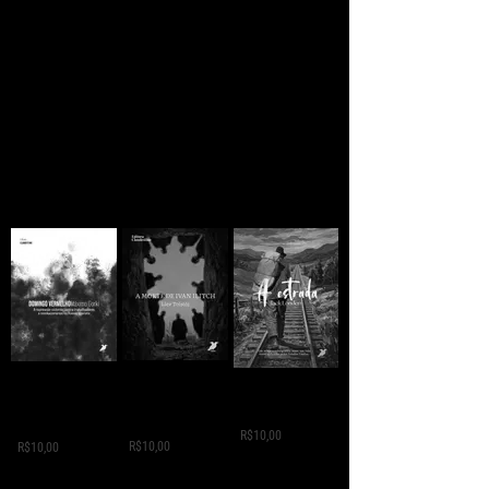
ainda há esperança
A MORTE DE IVAN
Domingo
A ESTRADA - Jack
ILITCH - Liev
Vermelho -
London
Tolstói
Máximo Gorki
R$10,00
R$10,00
R$10,00