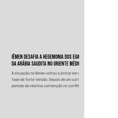
IÊMEN DESAFIA A HEGEMONIA DOS EUA E
DA ARÁBIA SAUDITA NO ORIENTE MÉDIO
A situação no Iêmen voltou a entrar em uma
fase de forte tensão. Depois de um curto
período de relativa contenção no conflito,
novos ataques sauditas contra áreas sob
controle de Ansar Allah, incluindo a ofensiva
contra o aeroporto internacional de Sanaá
em julho, recolocaram o país no centro da
disputa regional. Em resposta, as forças