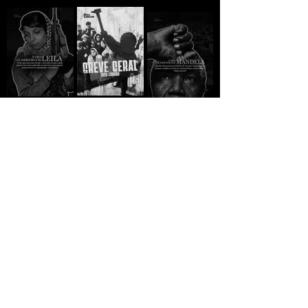
GREVE GERAL - Jack
A VIDA
A VIDA
London
CLANDESTINA DE
CLANDESTINA DE
LEILA
R$5,00
MANDELA
R$10,00
R$10,00
SUMUD - Mansour
ESTADO,
NOTAS DE VIAGEM -
Salum
DEMOCRÁCIA E
Che Guevara