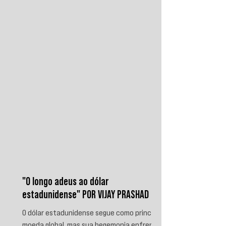
iemenitas declararam um bloqueio marítimo
contra a Arábia Saudita e passaram a
ameaçar instalações e embarcações
ligadas ao reino. Nos últimos
"O longo adeus ao dólar
estadunidense" POR VIJAY PRASHAD
O dólar estadunidense segue como principal
moeda global, mas sua hegemonia enfrenta