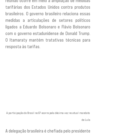
reunião ocorre em meio à ampliação de medidas 
tarifárias dos Estados Unidos contra produtos 
brasileiros. O governo brasileiro relaciona essas 
medidas a articulações de setores políticos 
ligados a Eduardo Bolsonaro e Flávio Bolsonaro 
com o governo estadunidense de Donald Trump. 
O Itamaraty mantém tratativas técnicas para 
resposta às tarifas.
A participação do Brasil no G7 ocorre pela décima vez no atual mandato 
de Lula
A delegação brasileira é chefiada pelo presidente 