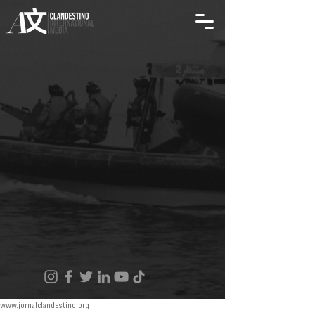
www.jornalclandestino.org