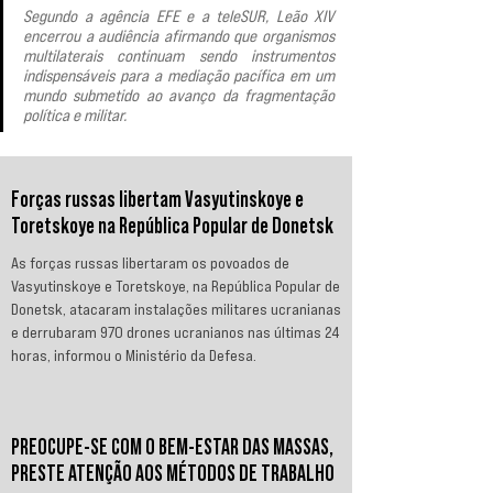
Segundo a agência EFE e a teleSUR, Leão XIV 
encerrou a audiência afirmando que organismos 
multilaterais continuam sendo instrumentos 
indispensáveis para a mediação pacífica em um 
mundo submetido ao avanço da fragmentação 
política e militar.
Forças russas libertam Vasyutinskoye e
Toretskoye na República Popular de Donetsk
As forças russas libertaram os povoados de
Vasyutinskoye e Toretskoye, na República Popular de
Donetsk, atacaram instalações militares ucranianas
e derrubaram 970 drones ucranianos nas últimas 24
horas, informou o Ministério da Defesa.
PREOCUPE-SE COM O BEM-ESTAR DAS MASSAS,
PRESTE ATENÇÃO AOS MÉTODOS DE TRABALHO