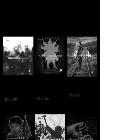
A MORTE DE IVAN
Domingo
A ESTRADA - Jack
ILITCH - Liev
Vermelho -
London
Tolstói
Máximo Gorki
R$10,00
R$10,00
R$10,00