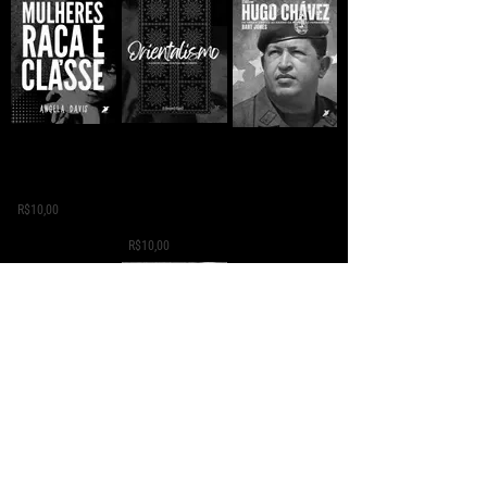
Orientalismo: o
MULHERES, RAÇA E
HUGO CHÁVEZ DA
oriente como
CLASSE - Angela Y.
ORIGEM SIMPLES
invenção do
Davis
AO IDEÁRIO DA
ocidente -
REVOLUÇÃO
R$10,00
Edward Said
PERMANENTE -
Bart Jones
R$10,00
R$5,00
O LIVRO AZUL -
CUSTE O QUE
Vozes da
Hugo Chávez Frías
CUSTAR - Malcolm
Resistência -
X
Narrativas
R$5,00
Clandestinas