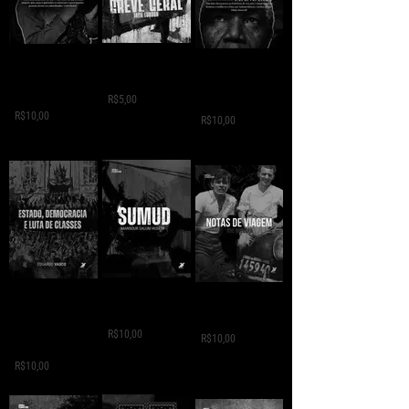
GREVE GERAL - Jack
A VIDA
A VIDA
London
CLANDESTINA DE
CLANDESTINA DE
LEILA
R$5,00
MANDELA
R$10,00
R$10,00
SUMUD - Mansour
ESTADO,
NOTAS DE VIAGEM -
Salum
DEMOCRÁCIA E
Che Guevara
LUTA DE CLASSES -
R$10,00
R$10,00
Eduardo Vasco
R$10,00