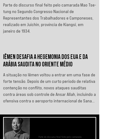
Parte do discurso final feito pelo camarada Mao Tse-
tung no Segundo Congresso Nacional de
Representantes dos Trabalhadores e Camponeses,
realizado em Juichin, província de Kiangsi, em
janeiro de 1934.
IÊMEN DESAFIA A HEGEMONIA DOS EUA E DA
ARÁBIA SAUDITA NO ORIENTE MÉDIO
A situação no Iêmen voltou a entrar em uma fase de
forte tensão. Depois de um curto período de relativa
contenção no conflito, novos ataques sauditas
contra áreas sob controle de Ansar Allah, incluindo a
ofensiva contra o aeroporto internacional de Sanaá
em julho, recolocaram o país no centro da disputa
regional. Em resposta, as forças iemenitas
declararam um bloqueio marítimo contra a Arábia
PREOCUPE-SE COM O BEM-ESTAR
Saudita e passaram a ameaçar instalações e
DAS MASSAS, PRESTE ATENÇÃO AOS
MÉTODOS DE TRABALHO
embarcações ligadas ao reino. Nos últimos
Parte do discurso final feito pelo camarada