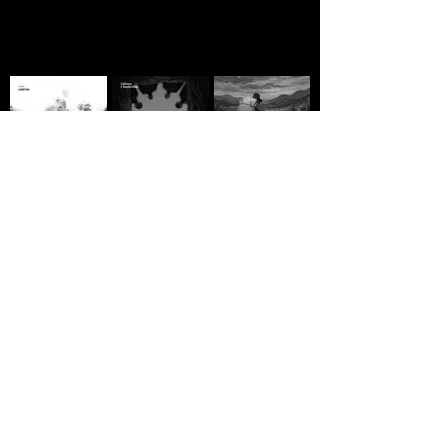
A MORTE DE IVAN
Domingo
A ESTRADA - Jack
ILITCH - Liev
Vermelho -
London
Tolstói
Máximo Gorki
R$10,00
R$10,00
R$10,00