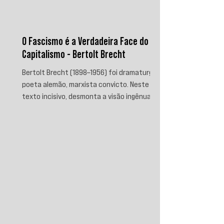
O Fascismo é a Verdadeira Face do
Capitalismo - Bertolt Brecht
Bertolt Brecht (1898–1956) foi dramaturgo e
poeta alemão, marxista convicto. Neste
texto incisivo, desmonta a visão ingênua
que separa fascismo de capitalismo,
afirmando que aquele é sua fase mais
brutal e descarnada. Critica os que
condenam a barbárie sem atacar suas
raízes econômicas, exigindo uma verdade
prática que aponte causas evitáveis e
mobilize a ação contra o sistema que a
produz.