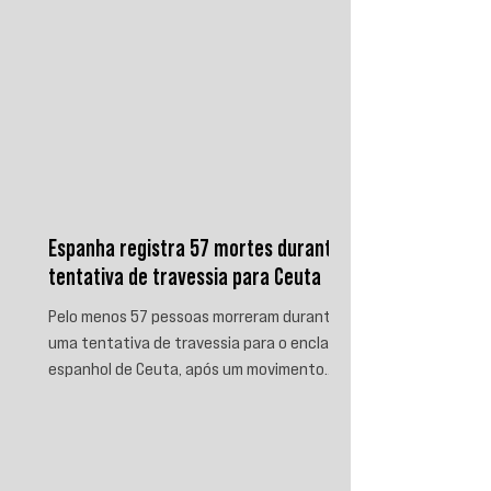
Espanha registra 57 mortes durante
tentativa de travessia para Ceuta
Pelo menos 57 pessoas morreram durante
uma tentativa de travessia para o enclave
espanhol de Ceuta, após um movimento
migratório envolvendo dezenas de milhares
de marroquinos na fronteira entre Espanha
e Marrocos. As autoridades espanholas
informaram que parte das vítimas morreu