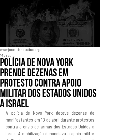
www.jornalclandestino.org
14 de abr.
Polícia de Nova York
prende dezenas em
protesto contra apoio
militar dos Estados Unidos
a Israel
A polícia de Nova York deteve dezenas de 
manifestantes em 13 de abril durante protestos 
contra o envio de armas dos Estados Unidos a 
Israel. A mobilização denunciava o apoio militar 