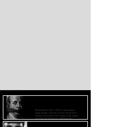
por afogamento e outra parte foi
esmagada ao tentar escalar o quebra-mar
que sustenta a cerca fronteiriça. Enquanto
Madri e Rabat intensificaram as operações
de controle e retorno de migrantes, o epis
O Fascismo é a Verdadeira Face do
Capitalismo - Bertolt Brecht
Bertolt Brecht (1898–1956) foi dramaturgo e
poeta alemão, marxista convicto. Neste texto
incisivo, desmonta a visão ingênua que separa
fascismo de capitalismo, afirmando que
aquele é sua fase mais brutal e descarnada.
Critica os que condenam a barbárie sem atacar