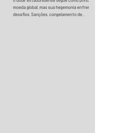
moeda global, mas sua hegemonia enfrenta
desafios. Sanções, congelamento de
reservas e a crescente busca por
alternativas impulsionam a desdolarização.
O processo, porém, é gradual e exige novas
instituições financeiras capazes de
promover desenvolvimento soberano e
reduzir a dependência do sistema
monetário dominado pelos EUA.