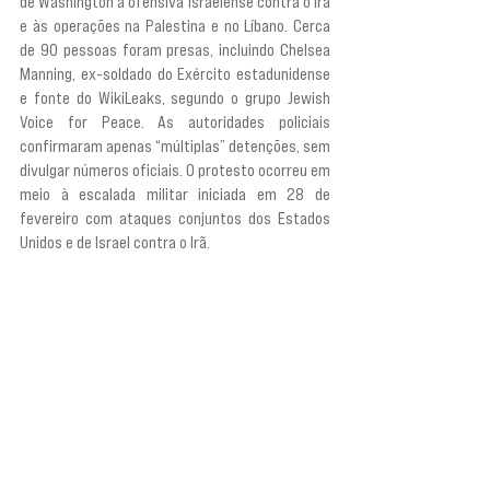
de Washington à ofensiva israelense contra o Irã 
e às operações na Palestina e no Líbano. Cerca 
de 90 pessoas foram presas, incluindo Chelsea 
Manning, ex-soldado do Exército estadunidense 
e fonte do WikiLeaks, segundo o grupo Jewish 
Voice for Peace. As autoridades policiais 
confirmaram apenas “múltiplas” detenções, sem 
divulgar números oficiais. O protesto ocorreu em 
meio à escalada militar iniciada em 28 de 
fevereiro com ataques conjuntos dos Estados 
Unidos e de Israel contra o Irã.