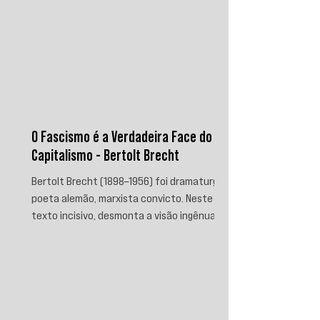
O Fascismo é a Verdadeira Face do
Capitalismo - Bertolt Brecht
Bertolt Brecht (1898–1956) foi dramaturgo e
poeta alemão, marxista convicto. Neste
texto incisivo, desmonta a visão ingênua
que separa fascismo de capitalismo,
afirmando que aquele é sua fase mais
brutal e descarnada. Critica os que
condenam a barbárie sem atacar suas
raízes econômicas, exigindo uma verdade
prática que aponte causas evitáveis e