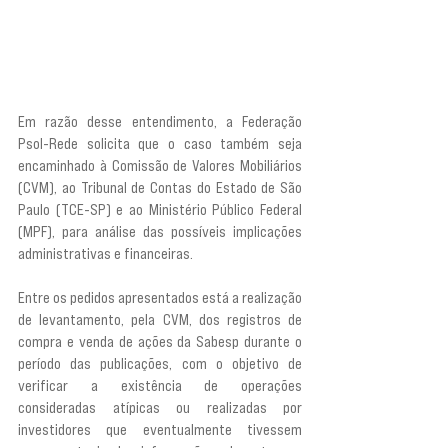
percepção do público investidor, gerando uma 
demanda e valorização artificial por seus valores 
mobiliários o que, consequentemente, manipula o 
seu valor de mercado."
Em razão desse entendimento, a Federação 
Psol-Rede solicita que o caso também seja 
encaminhado à Comissão de Valores Mobiliários 
(CVM), ao Tribunal de Contas do Estado de São 
Paulo (TCE-SP) e ao Ministério Público Federal 
(MPF), para análise das possíveis implicações 
administrativas e financeiras.
Entre os pedidos apresentados está a realização 
de levantamento, pela CVM, dos registros de 
compra e venda de ações da Sabesp durante o 
período das publicações, com o objetivo de 
verificar a existência de operações 
consideradas atípicas ou realizadas por 
investidores que eventualmente tivessem 