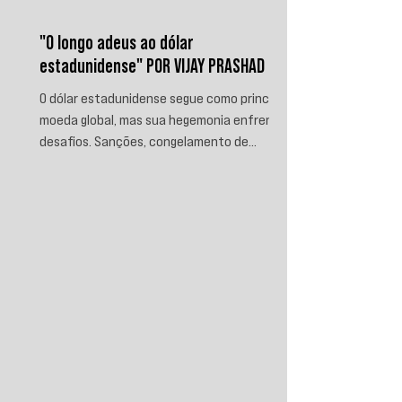
"O longo adeus ao dólar
estadunidense" POR VIJAY PRASHAD
O dólar estadunidense segue como principal
moeda global, mas sua hegemonia enfrenta
desafios. Sanções, congelamento de
reservas e a crescente busca por
alternativas impulsionam a desdolarização.
O processo, porém, é gradual e exige novas
instituições financeiras capazes de
promover desenvolvimento soberano e
reduzir a dependência do sistema
monetário dominado pelos EUA.