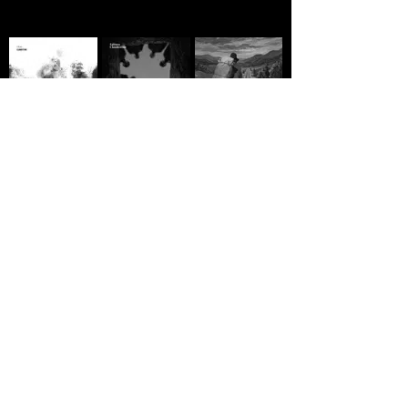
A MORTE DE IVAN
Domingo
A ESTRADA - Jack
ILITCH - Liev
Vermelho -
London
Tolstói
Máximo Gorki
R$10,00
R$10,00
R$10,00
GREVE GERAL - Jack
A VIDA