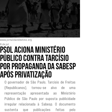
www.jornalclandestino.org
6 de jul.
Psol aciona Ministério
Público contra Tarcísio
por propaganda da Sabesp
após privatização
O governador de São Paulo, Tarcísio de Freitas 
(Republicanos), tornou-se alvo de uma 
representação apresentada ao Ministério 
Público de São Paulo por suposta publicidade 
irregular relacionada à Sabesp. O documento 
sustenta que publicações feitas pelo 