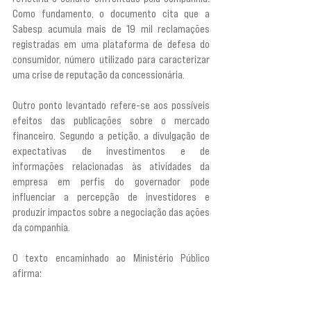
Como fundamento, o documento cita que a 
Sabesp acumula mais de 19 mil reclamações 
registradas em uma plataforma de defesa do 
consumidor, número utilizado para caracterizar 
uma crise de reputação da concessionária.
Outro ponto levantado refere-se aos possíveis 
efeitos das publicações sobre o mercado 
financeiro. Segundo a petição, a divulgação de 
expectativas de investimentos e de 
informações relacionadas às atividades da 
empresa em perfis do governador pode 
influenciar a percepção de investidores e 
produzir impactos sobre a negociação das ações 
da companhia.
O texto encaminhado ao Ministério Público 
afirma: 
"Além do debate central reiteradamente 
publicado em suas redes sociais, nota-se que tal 
conteúdo têm o claro potencial de influenciar a 