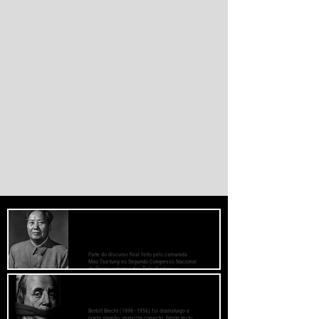
monetário dominado pelos EUA.
PREOCUPE-SE COM O BEM-ESTAR
DAS MASSAS, PRESTE ATENÇÃO AOS
MÉTODOS DE TRABALHO
Parte do discurso final feito pelo camarada
Mao Tse-tung no Segundo Congresso Nacional
de Representantes dos Trabalhadores e
Camponeses, realizado em Juichin, província
de Kiangsi, em janeiro de 1934.
O Fascismo é a Verdadeira Face do
Capitalismo - Bertolt Brecht
Bertolt Brecht (1898–1956) foi dramaturgo e
poeta alemão, marxista convicto. Neste texto