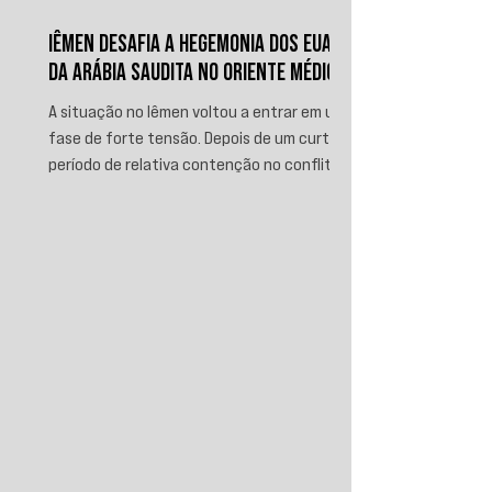
IÊMEN DESAFIA A HEGEMONIA DOS EUA E
DA ARÁBIA SAUDITA NO ORIENTE MÉDIO
A situação no Iêmen voltou a entrar em uma
fase de forte tensão. Depois de um curto
período de relativa contenção no conflito,
novos ataques sauditas contra áreas sob
controle de Ansar Allah, incluindo a ofensiva
contra o aeroporto internacional de Sanaá
em julho, recolocaram o país no centro da
disputa regional. Em resposta, as forças
iemenitas declararam um bloqueio marítimo
contra a Arábia Saudita e passaram a
ameaçar instalações e embarcações
ligadas ao reino. Nos últimos