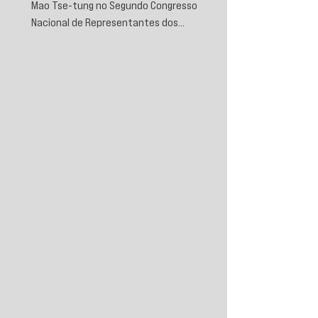
Mao Tse-tung no Segundo Congresso
Nacional de Representantes dos
Trabalhadores e Camponeses, realizado em
Juichin, província de Kiangsi, em janeiro de
1934.