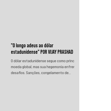
"O longo adeus ao dólar
estadunidense" POR VIJAY PRASHAD
O dólar estadunidense segue como principal
moeda global, mas sua hegemonia enfrenta
desafios. Sanções, congelamento de
reservas e a crescente busca por
alternativas impulsionam a desdolarização.
O processo, porém, é gradual e exige novas
instituições financeiras capazes de
promover desenvolvimento soberano e
reduzir a dependência do sistema