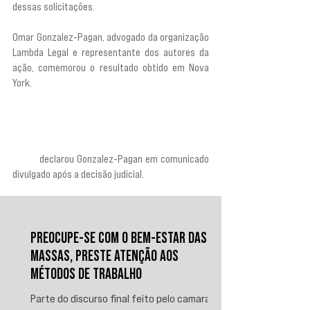
dessas solicitações.
Omar Gonzalez-Pagan, advogado da organização 
Lambda Legal e representante dos autores da 
ação, comemorou o resultado obtido em Nova 
York.
“A decisão judicial de hoje é uma vitória para a 
privacidade fundamental de nossos clientes e de 
todas as famílias como a deles na cidade de Nova 
York”,
 declarou Gonzalez-Pagan em comunicado 
divulgado após a decisão judicial.
PREOCUPE-SE COM O BEM-ESTAR DAS
MASSAS, PRESTE ATENÇÃO AOS
MÉTODOS DE TRABALHO
Parte do discurso final feito pelo camarada