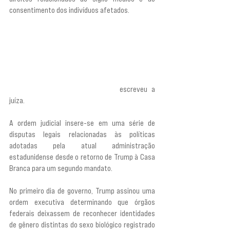
consentimento dos indivíduos afetados.
“Seja por acidente ou intencionalmente, as 
políticas da administração em relação às pessoas 
transgênero representam um esforço concertado 
para obter informações profundamente privadas 
sobre toda uma classe de indivíduos sem o seu 
conhecimento ou consentimento”, 
escreveu a 
juíza.
A ordem judicial insere-se em uma série de 
disputas legais relacionadas às políticas 
adotadas pela atual administração 
estadunidense desde o retorno de Trump à Casa 
Branca para um segundo mandato.
No primeiro dia de governo, Trump assinou uma 
ordem executiva determinando que órgãos 
federais deixassem de reconhecer identidades 
de gênero distintas do sexo biológico registrado 