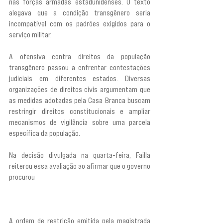
nas forças armadas estadunidenses. O texto 
alegava que a condição transgênero seria 
incompatível com os padrões exigidos para o 
serviço militar.
A ofensiva contra direitos da população 
transgênero passou a enfrentar contestações 
judiciais em diferentes estados. Diversas 
organizações de direitos civis argumentam que 
as medidas adotadas pela Casa Branca buscam 
restringir direitos constitucionais e ampliar 
mecanismos de vigilância sobre uma parcela 
específica da população.
Na decisão divulgada na quarta-feira, Failla 
reiterou essa avaliação ao afirmar que o governo 
procurou 
“identificar, demonizar e, em última 
instância, erradicar toda uma população de 
pessoas transgênero”.
A ordem de restrição emitida pela magistrada 