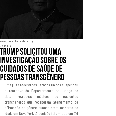
www.jornalclandestino.org
25 de jun.
Trump solicitou uma
investigação sobre os
cuidados de saúde de
pessoas transgênero
Uma juíza federal dos Estados Unidos suspendeu 
a tentativa do Departamento de Justiça de 
obter registros médicos de pacientes 
transgêneros que receberam atendimento de 
afirmação de gênero quando eram menores de 
idade em Nova York. A decisão foi emitida em 24 