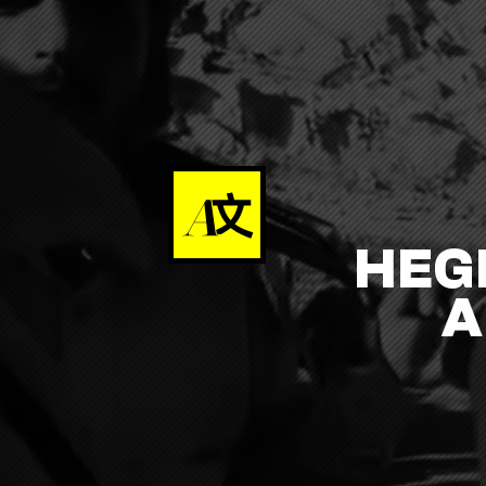
HEG
A