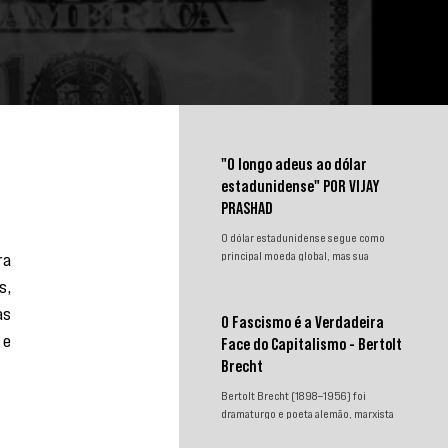
"O longo adeus ao dólar
estadunidense" POR VIJAY
PRASHAD
O dólar estadunidense segue como
a 
principal moeda global, mas sua
hegemonia enfrenta desafios.
, 
Sanções, congelamento de reservas e a
s 
crescente busca por alternativas
O Fascismo é a Verdadeira
impulsionam a desdolarização. O
e 
Face do Capitalismo - Bertolt
processo, porém, é gradual e exige
novas instituições financeiras capazes
Brecht
de promover desenvolvimento
Bertolt Brecht (1898–1956) foi
soberano e reduzir a dependência do
dramaturgo e poeta alemão, marxista
sistema monetário dominado pelos
convicto. Neste texto incisivo,
EUA.