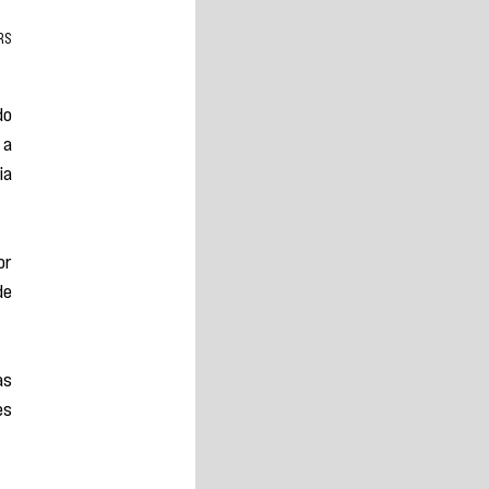
RS
o 
a 
a 
r 
e 
s 
s 