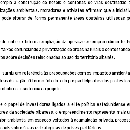
templa a construção de hotéis e centenas de vilas destinadas a
nizações ambientais, moradores e ativistas afirmam que a iniciativ
e pode alterar de forma permanente áreas costeiras utilizadas po
io de junho refletem a ampliação da oposição ao empreendimento. E
faixas denunciando a privatização de áreas naturais e contestando 
ros sobre decisões relacionadas ao uso do território albanês.
” 
surgiu em referência às preocupações com os impactos ambientai
as da região. O termo foi adotado por participantes dos protestos 
ímbolo da resistência ao projeto.
 papel de investidores ligados à elite política estadunidense e
setores da sociedade albanesa, o empreendimento representa mais u
valor ambiental em espaços voltados à acumulação privada, process
onais sobre áreas estratégicas de países periféricos.