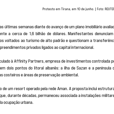
Protesto em Tirana, em 10 de junho. | Foto: REUTE
as últimas semanas diante do avanço de um plano imobiliário avaliad
ente a cerca de 1,6 bilhão de dólares. Manifestantes denunciam 
s voltados ao turismo de alto padrão e questionam a transferênci
mpreendimentos privados ligados ao capital internacional.
culado à Affinity Partners, empresa de investimentos controlada po
em dois pontos do litoral albanês: a ilha de Sazan e a península d
s costeiros e áreas de preservação ambiental.
ão de um resort operado pela rede Aman. A proposta inclui estrutura
que, durante décadas, permaneceu associada a instalações militare
ela ocupação urbana.