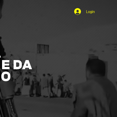
Login
A
E DA
NO