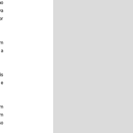
o 
a 
r 
m 
a 
s 
e 
m 
m 
o 