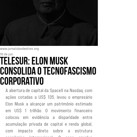
www.jornalclandestino.org
16 de jun.
TELESUR: Elon Musk
consolida o tecnofascismo
corporativo
A abertura de capital da SpaceX na Nasdaq, com 
ações cotadas a US$ 135, levou o empresário 
Elon Musk a alcançar um patrimônio estimado 
em US$ 1 trilhão. O movimento financeiro 
colocou em evidência a disparidade entre 
acumulação privada de capital e renda global, 
com impacto direto sobre a estrutura 