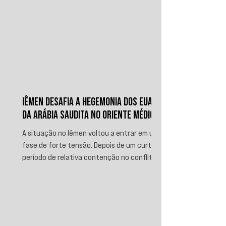
IÊMEN DESAFIA A HEGEMONIA DOS EUA E
DA ARÁBIA SAUDITA NO ORIENTE MÉDIO
A situação no Iêmen voltou a entrar em uma
fase de forte tensão. Depois de um curto
período de relativa contenção no conflito,
novos ataques sauditas contra áreas sob
controle de Ansar Allah, incluindo a ofensiva
contra o aeroporto internacional de Sanaá
em julho, recolocaram o país no centro da
disputa regional. Em resposta, as forças