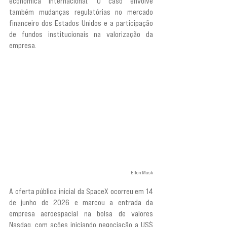
econômica internacional. O caso envolve 
também mudanças regulatórias no mercado 
financeiro dos Estados Unidos e a participação 
de fundos institucionais na valorização da 
empresa.
Ellon Musk
A oferta pública inicial da SpaceX ocorreu em 14 
de junho de 2026 e marcou a entrada da 
empresa aeroespacial na bolsa de valores 
Nasdaq, com ações iniciando negociação a US$ 