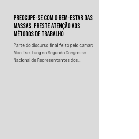
PREOCUPE-SE COM O BEM-ESTAR DAS
MASSAS, PRESTE ATENÇÃO AOS
MÉTODOS DE TRABALHO
Parte do discurso final feito pelo camarada
Mao Tse-tung no Segundo Congresso
Nacional de Representantes dos
Trabalhadores e Camponeses, realizado em
Juichin, província de Kiangsi, em janeiro de
1934.