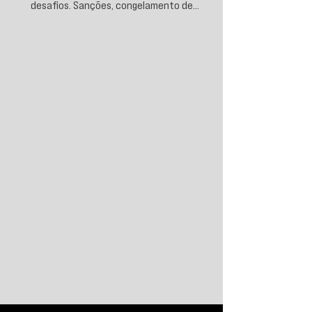
desafios. Sanções, congelamento de
reservas e a crescente busca por
alternativas impulsionam a desdolarização.
O processo, porém, é gradual e exige novas
instituições financeiras capazes de
promover desenvolvimento soberano e
reduzir a dependência do sistema
monetário dominado pelos EUA.