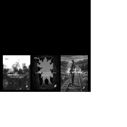
ainda há esperança
A MORTE DE IVAN
Domingo
A ESTRADA - Jack
ILITCH - Liev
Vermelho -
London
Tolstói
Máximo Gorki
R$10,00
R$10,00
R$10,00