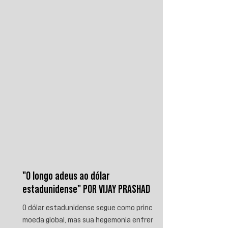
iemenitas declararam um bloqueio marítimo
contra a Arábia Saudita e passaram a
ameaçar instalações e embarcações
ligadas ao reino. Nos últimos
"O longo adeus ao dólar
estadunidense" POR VIJAY PRASHAD
O dólar estadunidense segue como principal
moeda global, mas sua hegemonia enfrenta