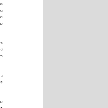
a 
u 
s 
o 
á 
0 
m 
a 
s 
o 
o 