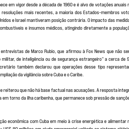
ce em vigor desde a década de 1960 e é alvo de votações anuais n
s resoluções mais recentes, a maioria dos Estados-membros voto
nidos e Israel mantiveram posição contrária. O impacto das medida
 combustíveis e insumos médicos, atingindo diretamente a populaçã
entrevistas de Marco Rubio, que afirmou à Fox News que não ser
militar, de inteligência ou de segurança estrangeiro” a cerca de 9
secretário também declarou que operações desse tipo representa
pliação da vigilância sobre Cuba e o Caribe.
e reiterou que não há base factual nas acusações. A resposta integr
ca em torno da ilha caribenha, que permanece sob pressão de sançõe
ação econômica com Cuba em meio à crise energética e alimentar n
u US$ 80 milhões em ajuda emergencial voltada ao sistema elétric