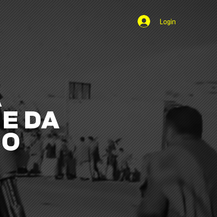
Login
A
E DA
NO