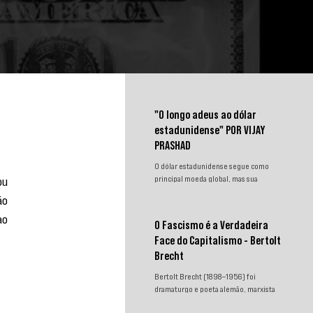
"O longo adeus ao dólar
estadunidense" POR VIJAY
PRASHAD
O dólar estadunidense segue como
u 
principal moeda global, mas sua
hegemonia enfrenta desafios.
o 
Sanções, congelamento de reservas e a
o 
crescente busca por alternativas
O Fascismo é a Verdadeira
impulsionam a desdolarização. O
Face do Capitalismo - Bertolt
processo, porém, é gradual e exige
novas instituições financeiras capazes
Brecht
de promover desenvolvimento
Bertolt Brecht (1898–1956) foi
soberano e reduzir a dependência do
dramaturgo e poeta alemão, marxista
sistema monetário dominado pelos
convicto. Neste texto incisivo,
EUA.