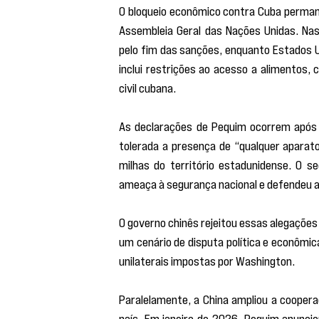
O bloqueio econômico contra Cuba permane
Assembleia Geral das Nações Unidas. Na
pelo fim das sanções, enquanto Estados U
inclui restrições ao acesso a alimentos,
civil cubana.
As declarações de Pequim ocorrem após 
tolerada a presença de “qualquer aparato 
milhas do território estadunidense. O 
ameaça à segurança nacional e defendeu am
O governo chinês rejeitou essas alegações 
um cenário de disputa política e econômi
unilaterais impostas por Washington.
Paralelamente, a China ampliou a cooper
país. Em janeiro de 2026, Pequim anuncio