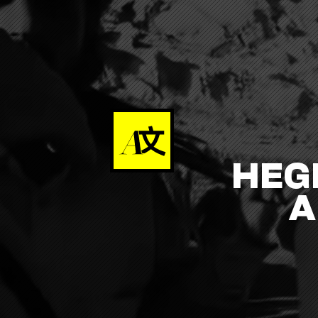
HEG
A