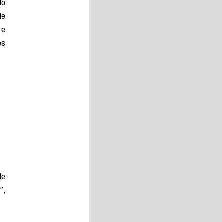
o 
e 
e 
s 
e 
, 