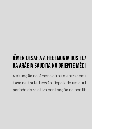
IÊMEN DESAFIA A HEGEMONIA DOS EUA E
DA ARÁBIA SAUDITA NO ORIENTE MÉDIO
A situação no Iêmen voltou a entrar em uma
fase de forte tensão. Depois de um curto
período de relativa contenção no conflito,
novos ataques sauditas contra áreas sob
controle de Ansar Allah, incluindo a ofensiva
contra o aeroporto internacional de Sanaá
em julho, recolocaram o país no centro da
disputa regional. Em resposta, as forças