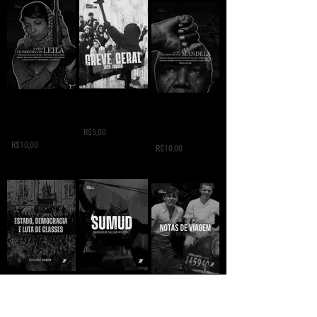
GREVE GERAL - Jack
A VIDA
A VIDA
London
CLANDESTINA DE
CLANDESTINA DE
LEILA
R$5,00
MANDELA
R$10,00
R$10,00
SUMUD - Mansour
ESTADO,
NOTAS DE VIAGEM -
Salum
DEMOCRÁCIA E
Che Guevara
LUTA DE CLASSES -
R$10,00