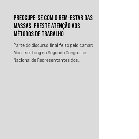
PREOCUPE-SE COM O BEM-ESTAR DAS
MASSAS, PRESTE ATENÇÃO AOS
MÉTODOS DE TRABALHO
Parte do discurso final feito pelo camarada
Mao Tse-tung no Segundo Congresso
Nacional de Representantes dos
Trabalhadores e Camponeses, realizado em
Juichin, província de Kiangsi, em janeiro de
1934.