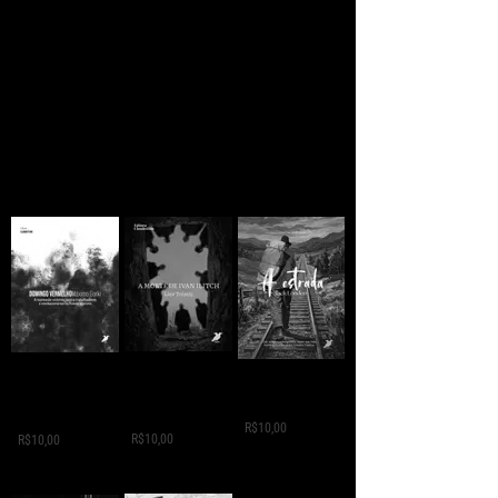
ainda há esperança
A MORTE DE IVAN
Domingo
A ESTRADA - Jack
ILITCH - Liev
Vermelho -
London
Tolstói
Máximo Gorki
R$10,00
R$10,00
R$10,00