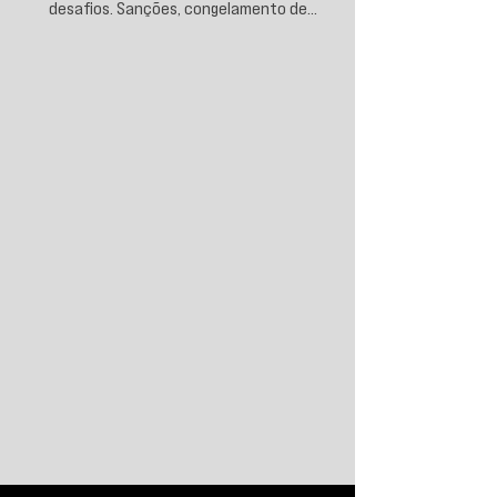
desafios. Sanções, congelamento de
reservas e a crescente busca por
alternativas impulsionam a desdolarização.
O processo, porém, é gradual e exige novas
instituições financeiras capazes de
promover desenvolvimento soberano e
reduzir a dependência do sistema
monetário dominado pelos EUA.