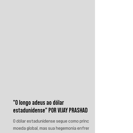
iemenitas declararam um bloqueio marítimo
contra a Arábia Saudita e passaram a
ameaçar instalações e embarcações
ligadas ao reino. Nos últimos
"O longo adeus ao dólar
estadunidense" POR VIJAY PRASHAD
O dólar estadunidense segue como principal
moeda global, mas sua hegemonia enfrenta