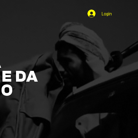
Login
A
E DA
NO