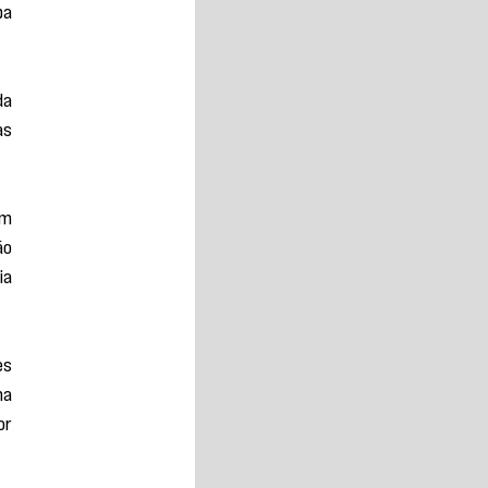
a 
a 
s 
m 
o 
a 
s 
a 
r 