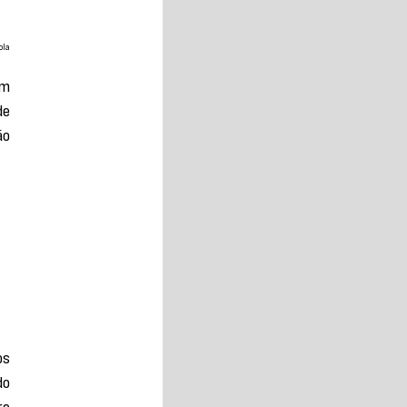
ola
m 
e 
o 
s 
o 
e 