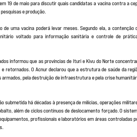
em 19 de maio para discutir quais candidatas a vacina contra a cep
 pesquisas e produção.
ção de uma vacina poderá levar meses. Segundo ela, a contenção d
tário voltado para informação sanitária e controle de prática
dos informou que as províncias de Ituri e Kivu do Norte concentra
 e retornados. O Acnur declarou que a estrutura de saúde da regiã
armados, pela destruição de infraestrutura e pela crise humanitári
o submetida há décadas à presença de milícias, operações militare
cobalto, além de ciclos contínuos de deslocamento forçado. O sistem
equipamentos, profissionais e laboratórios em áreas controladas po
s.