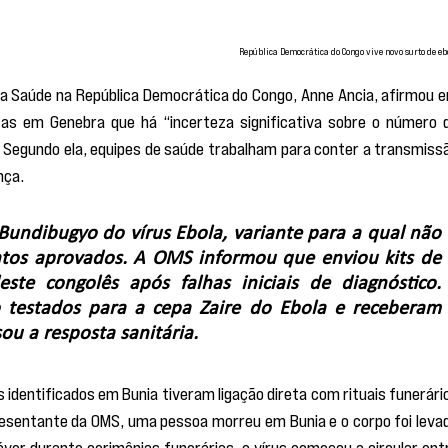
República Democrática do Congo vive novo surto de eb
a Saúde na República Democrática do Congo, Anne Ancia, afirmou e
stas em Genebra que há “incerteza significativa sobre o número d
. Segundo ela, equipes de saúde trabalham para conter a transmissã
nça.
Bundibugyo do vírus Ebola, variante para a qual não 
tos aprovados. A OMS informou que enviou kits de 
ste congolês após falhas iniciais de diagnóstico. 
 testados para a cepa Zaire do Ebola e receberam 
ou a resposta sanitária.
 identificados em Bunia tiveram ligação direta com rituais funerário
esentante da OMS, uma pessoa morreu em Bunia e o corpo foi levad
er durante cerimônias funerárias, o vírus começou a circular entr