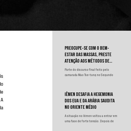
e
PREOCUPE-SE COM O BEM-
ESTAR DAS MASSAS, PRESTE
ATENÇÃO AOS MÉTODOS DE
TRABALHO
Parte do discurso final feito pelo
s 
camarada Mao Tse-tung no Segundo
Congresso Nacional de
o 
Representantes dos Trabalhadores e
e 
Camponeses, realizado em Juichin,
IÊMEN DESAFIA A HEGEMONIA
província de Kiangsi, em janeiro de
A 
DOS EUA E DA ARÁBIA SAUDITA
1934.
a 
NO ORIENTE MÉDIO
A situação no Iêmen voltou a entrar em
uma fase de forte tensão. Depois de
um curto período de relativa contenção