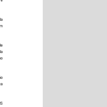
a 
m 
e 
a 
o 
o 
a 
S 