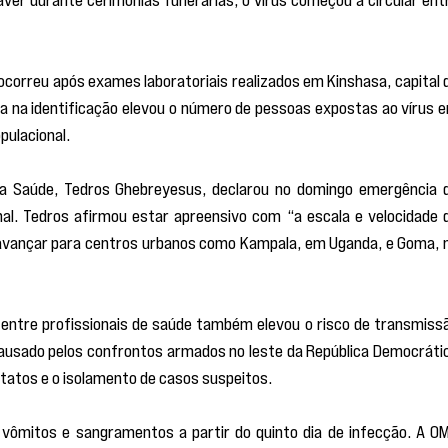
correu após exames laboratoriais realizados em Kinshasa, capital d
 na identificação elevou o número de pessoas expostas ao vírus e
pulacional.
da Saúde, Tedros Ghebreyesus, declarou no domingo emergência d
al. Tedros afirmou estar apreensivo com “a escala e velocidade d
 avançar para centros urbanos como Kampala, em Uganda, e Goma, n
 entre profissionais de saúde também elevou o risco de transmissã
ausado pelos confrontos armados no leste da República Democrátic
tatos e o isolamento de casos suspeitos.
, vômitos e sangramentos a partir do quinto dia de infecção. A OM