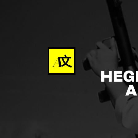
HEG
A