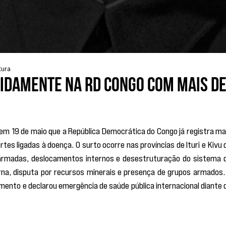
tura
idamente na RD Congo com mais d
em 19 de maio que a República Democrática do Congo já registra mai
es ligadas à doença. O surto ocorre nas províncias de Ituri e Kivu d
armadas, deslocamentos internos e desestruturação do sistema d
na, disputa por recursos minerais e presença de grupos armados. 
nto e declarou emergência de saúde pública internacional diante d