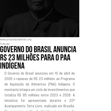
www.jornalclandestino.org
11 de abr.
Governo do Brasil anuncia
R$ 23 milhões para o PAA
indígena
O Governo do Brasil anunciou em 10 de abril de 
2026 o repasse de R$ 23 milhões ao Programa 
de Aquisição de Alimentos (PAA) Indígena. O 
montante integra um ciclo de investimentos que 
totaliza R$ 85 milhões entre 2023 e 2026. A 
iniciativa foi apresentada durante o 22º 
Acampamento Terra Livre, realizado em Brasília. 