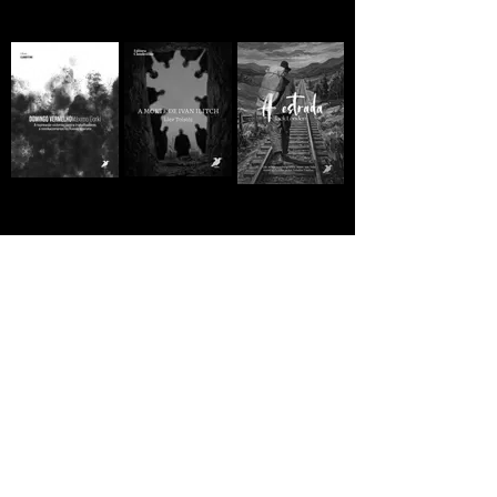
A MORTE DE IVAN
Domingo
A ESTRADA - Jack
ILITCH - Liev
Vermelho -
London
Tolstói
Máximo Gorki
R$10,00
R$10,00
R$10,00
GREVE GERAL - Jack
A VIDA
A VIDA