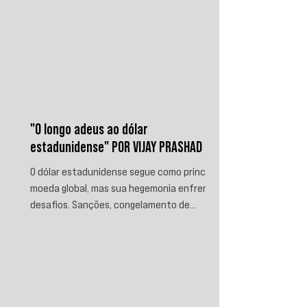
"O longo adeus ao dólar
estadunidense" POR VIJAY PRASHAD
O dólar estadunidense segue como principal
moeda global, mas sua hegemonia enfrenta
desafios. Sanções, congelamento de
reservas e a crescente busca por
alternativas impulsionam a desdolarização.
O processo, porém, é gradual e exige novas
instituições financeiras capazes de
promover desenvolvimento soberano e
reduzir a dependência do sistema