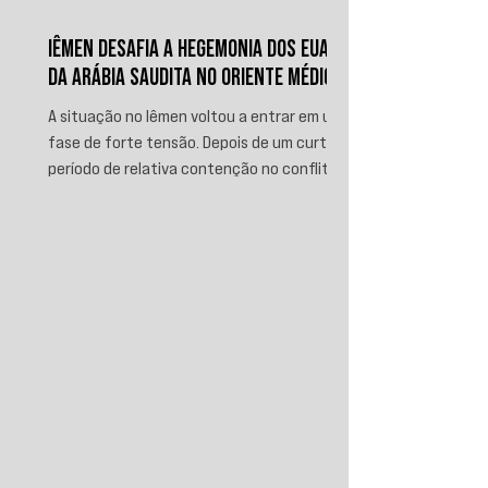
IÊMEN DESAFIA A HEGEMONIA DOS EUA E
DA ARÁBIA SAUDITA NO ORIENTE MÉDIO
A situação no Iêmen voltou a entrar em uma
fase de forte tensão. Depois de um curto
período de relativa contenção no conflito,
novos ataques sauditas contra áreas sob
controle de Ansar Allah, incluindo a ofensiva
contra o aeroporto internacional de Sanaá
em julho, recolocaram o país no centro da
disputa regional. Em resposta, as forças
iemenitas declararam um bloqueio marítimo
contra a Arábia Saudita e passaram a
ameaçar instalações e embarcações
ligadas ao reino. Nos últimos