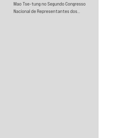
Mao Tse-tung no Segundo Congresso
Nacional de Representantes dos
Trabalhadores e Camponeses, realizado em
Juichin, província de Kiangsi, em janeiro de
1934.