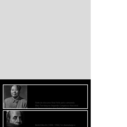
monetário dominado pelos EUA.
PREOCUPE-SE COM O BEM-ESTAR
DAS MASSAS, PRESTE ATENÇÃO AOS
MÉTODOS DE TRABALHO
Parte do discurso final feito pelo camarada
Mao Tse-tung no Segundo Congresso Nacional
de Representantes dos Trabalhadores e
Camponeses, realizado em Juichin, província
de Kiangsi, em janeiro de 1934.
O Fascismo é a Verdadeira Face do
Capitalismo - Bertolt Brecht
Bertolt Brecht (1898–1956) foi dramaturgo e