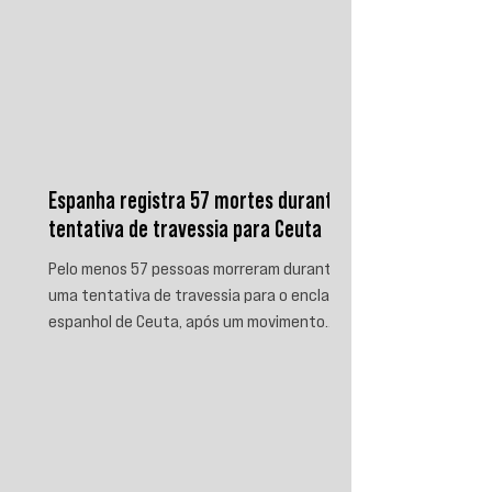
Espanha registra 57 mortes durante
tentativa de travessia para Ceuta
Pelo menos 57 pessoas morreram durante
uma tentativa de travessia para o enclave
espanhol de Ceuta, após um movimento
migratório envolvendo dezenas de milhares
de marroquinos na fronteira entre Espanha
e Marrocos. As autoridades espanholas
informaram que parte das vítimas morreu
por afogamento e outra parte foi
esmagada ao tentar escalar o quebra-mar