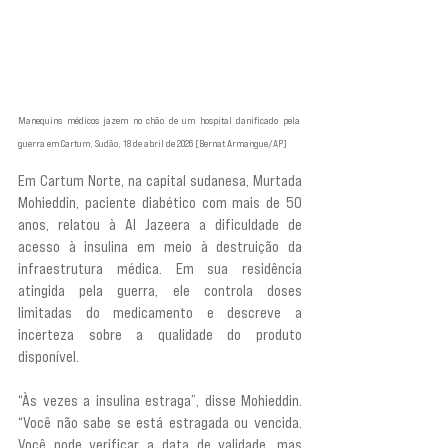
Manequins médicos jazem no chão de um hospital danificado pela 
guerra em Cartum, Sudão, 18 de abril de 2026 [Bernat Armangue/AP]
Em Cartum Norte, na capital sudanesa, Murtada 
Mohieddin, paciente diabético com mais de 50 
anos, relatou à Al Jazeera a dificuldade de 
acesso à insulina em meio à destruição da 
infraestrutura médica. Em sua residência 
atingida pela guerra, ele controla doses 
limitadas do medicamento e descreve a 
incerteza sobre a qualidade do produto 
disponível.
“Às vezes a insulina estraga”, disse Mohieddin. 
“Você não sabe se está estragada ou vencida. 
Você pode verificar a data de validade, mas 