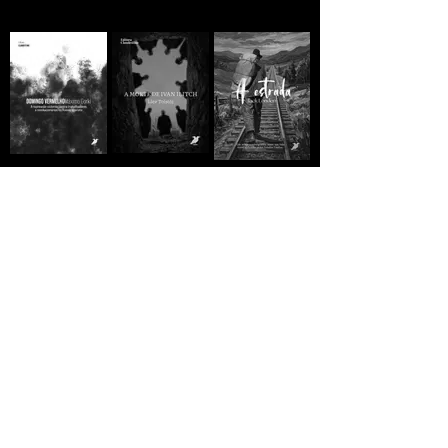
A MORTE DE IVAN
Domingo
A ESTRADA - Jack
ILITCH - Liev
Vermelho -
London
Tolstói
Máximo Gorki
R$10,00
R$10,00
R$10,00
GREVE GERAL - Jack
A VIDA
A VIDA