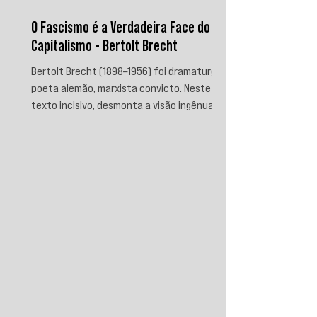
O Fascismo é a Verdadeira Face do
Capitalismo - Bertolt Brecht
Bertolt Brecht (1898–1956) foi dramaturgo e
poeta alemão, marxista convicto. Neste
texto incisivo, desmonta a visão ingênua
que separa fascismo de capitalismo,
afirmando que aquele é sua fase mais
brutal e descarnada. Critica os que
condenam a barbárie sem atacar suas
raízes econômicas, exigindo uma verdade
prática que aponte causas evitáveis e
mobilize a ação contra o sistema que a
produz.