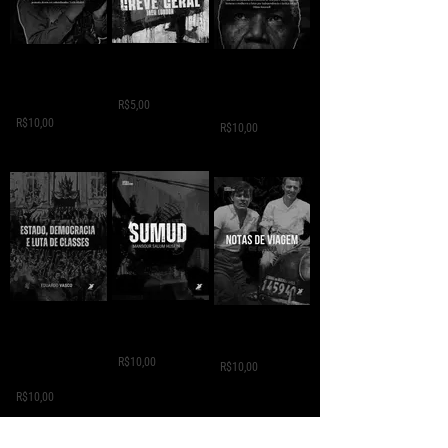
GREVE GERAL - Jack
A VIDA
A VIDA
London
CLANDESTINA DE
CLANDESTINA DE
LEILA
R$5,00
MANDELA
R$10,00
R$10,00
SUMUD - Mansour
ESTADO,
NOTAS DE VIAGEM -
Salum
DEMOCRÁCIA E
Che Guevara
LUTA DE CLASSES -
R$10,00
R$10,00
Eduardo Vasco
R$10,00