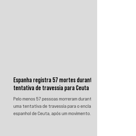
Espanha registra 57 mortes durante
tentativa de travessia para Ceuta
Pelo menos 57 pessoas morreram durante
uma tentativa de travessia para o enclave
espanhol de Ceuta, após um movimento
migratório envolvendo dezenas de milhares
de marroquinos na fronteira entre Espanha
e Marrocos. As autoridades espanholas