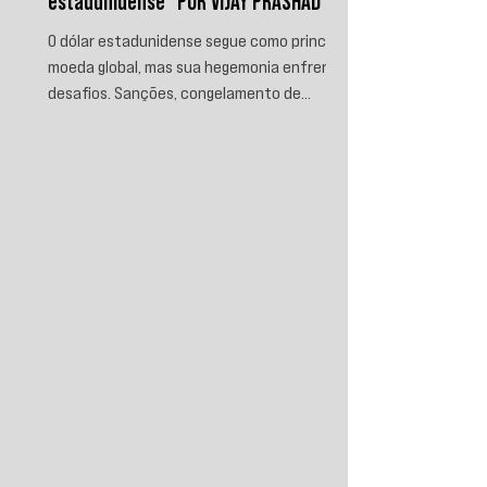
estadunidense" POR VIJAY PRASHAD
O dólar estadunidense segue como principal
moeda global, mas sua hegemonia enfrenta
desafios. Sanções, congelamento de
reservas e a crescente busca por
alternativas impulsionam a desdolarização.
O processo, porém, é gradual e exige novas
instituições financeiras capazes de
promover desenvolvimento soberano e
reduzir a dependência do sistema
monetário dominado pelos EUA.