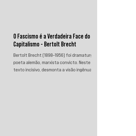
O Fascismo é a Verdadeira Face do
Capitalismo - Bertolt Brecht
Bertolt Brecht (1898–1956) foi dramaturgo e
poeta alemão, marxista convicto. Neste
texto incisivo, desmonta a visão ingênua
que separa fascismo de capitalismo,
afirmando que aquele é sua fase mais
brutal e descarnada. Critica os que
condenam a barbárie sem atacar suas
raízes econômicas, exigindo uma verdade
prática que aponte causas evitáveis e
mobilize a ação contra o sistema que a
produz.