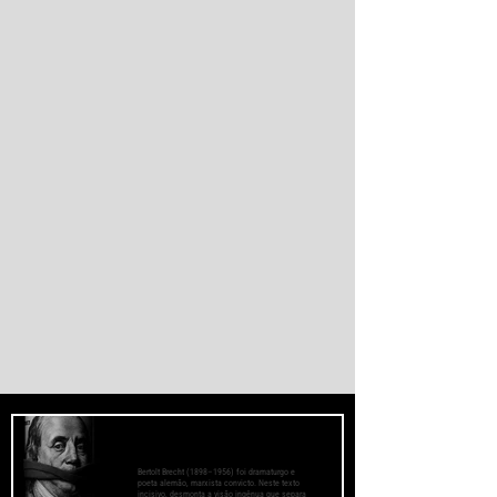
informaram que parte das vítimas morreu
por afogamento e outra parte foi
esmagada ao tentar escalar o quebra-mar
que sustenta a cerca fronteiriça. Enquanto
Madri e Rabat intensificaram as operações
de controle e retorno de migrantes, o epis
O Fascismo é a Verdadeira Face do
Capitalismo - Bertolt Brecht
Bertolt Brecht (1898–1956) foi dramaturgo e
poeta alemão, marxista convicto. Neste texto
incisivo, desmonta a visão ingênua que separa