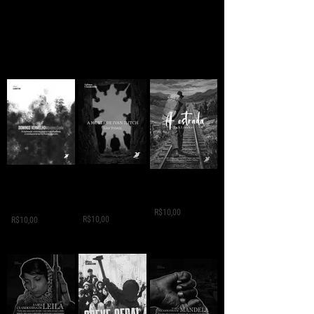
A MORTE DE IVAN
Domingo
A ESTRADA - Jack
ILITCH - Liev
Vermelho -
London
Tolstói
Máximo Gorki
R$10,00
R$10,00
R$10,00