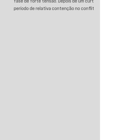
fase de forte tensão. Depois de um curto
período de relativa contenção no conflito,
novos ataques sauditas contra áreas sob
controle de Ansar Allah, incluindo a ofensiva
contra o aeroporto internacional de Sanaá
em julho, recolocaram o país no centro da
disputa regional. Em resposta, as forças
iemenitas declararam um bloqueio marítimo
contra a Arábia Saudita e passaram a
ameaçar instalações e embarcações
ligadas ao reino. Nos últimos