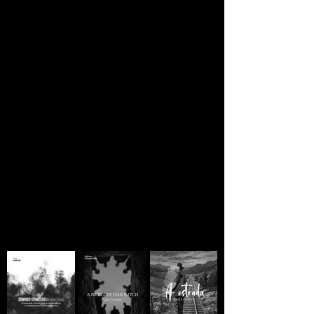
desenvolvimento agrícola, econômico e social
daquela região sul de Guantánamo.
JORNAL CLANDESTINO
Se você está lendo
ainda há esperança