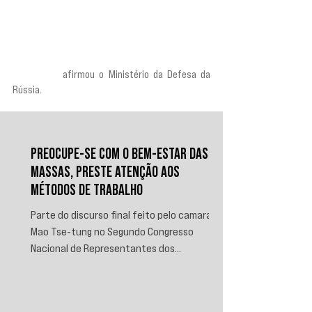
“As tentativas do Ocidente de usar o regime de 
Kiev para ataques contra instalações civis russas 
serão combatidas com um aumento no número e 
na intensidade dos ataques em território 
ucraniano”,
 afirmou o Ministério da Defesa da 
Rússia.
PREOCUPE-SE COM O BEM-ESTAR DAS
MASSAS, PRESTE ATENÇÃO AOS
MÉTODOS DE TRABALHO
Parte do discurso final feito pelo camarada
Mao Tse-tung no Segundo Congresso
Nacional de Representantes dos
Trabalhadores e Camponeses, realizado em
Juichin, província de Kiangsi, em janeiro de
1934.