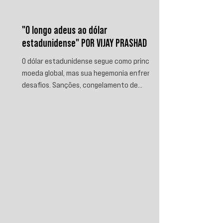
"O longo adeus ao dólar
estadunidense" POR VIJAY PRASHAD
O dólar estadunidense segue como principal
moeda global, mas sua hegemonia enfrenta
desafios. Sanções, congelamento de
reservas e a crescente busca por
alternativas impulsionam a desdolarização.
O processo, porém, é gradual e exige novas
instituições financeiras capazes de
promover desenvolvimento soberano e
reduzir a dependência do sistema
monetário dominado pelos EUA.