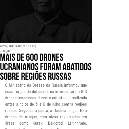
www.jornalclandestino.org
7 de jul.
Mais de 600 drones
ucranianos foram abatidos
sobre regiões russas
O Ministério da Defesa da Rússia informou que 
suas forças de defesa aérea interceptaram 613 
drones ucranianos durante um ataque realizado 
entre a noite de 5 e 6 de julho contra regiões 
russas. Segundo a pasta, a Ucrânia lançou 625 
drones de ataque, com alvos registrados em 
áreas como Kursk, Belgorod, Leningrado, 