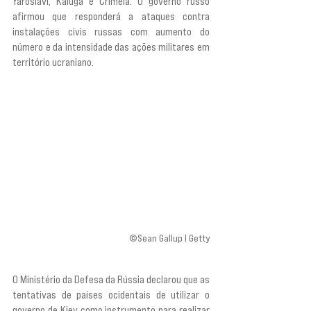
Yaroslavl, Kaluga e Crimeia. O governo russo 
afirmou que responderá a ataques contra 
instalações civis russas com aumento do 
número e da intensidade das ações militares em 
território ucraniano.
©Sean Gallup I Getty
O Ministério da Defesa da Rússia declarou que as 
tentativas de países ocidentais de utilizar o 
governo de Kiev como instrumento para realizar 