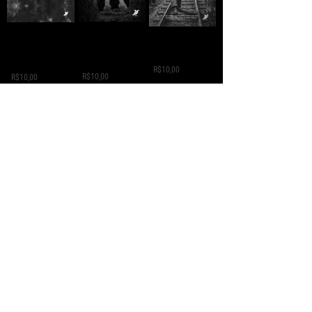
A MORTE DE IVAN
Domingo
A ESTRADA - Jack
ILITCH - Liev
Vermelho -
London
Tolstói
Máximo Gorki
R$10,00
R$10,00
R$10,00
GREVE GERAL - Jack
A VIDA
A VIDA
London
CLANDESTINA DE
CLANDESTINA DE
LEILA
R$5,00
MANDELA
R$10,00
R$10,00