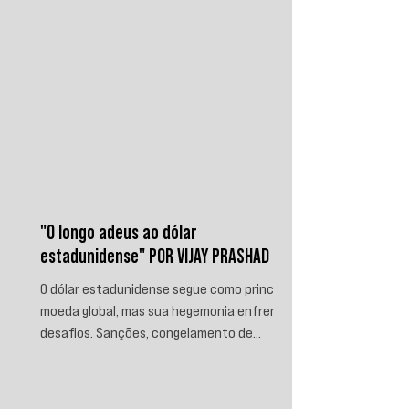
"O longo adeus ao dólar
estadunidense" POR VIJAY PRASHAD
O dólar estadunidense segue como principal
moeda global, mas sua hegemonia enfrenta
desafios. Sanções, congelamento de
reservas e a crescente busca por
alternativas impulsionam a desdolarização.
O processo, porém, é gradual e exige novas