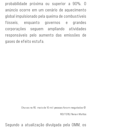
probabilidade próxima ou superior a 90%. O 
anúncio ocorre em um cenário de aquecimento 
global impulsionado pela queima de combustíveis 
fósseis, enquanto governos e grandes 
corporações seguem ampliando atividades 
responsáveis pelo aumento das emissões de 
gases de efeito estufa.
Chuvas no RS: mais de 10 mil pessoas foram resgatadas © 
REUTERS/Renan Mattos
Segundo a atualização divulgada pela OMM, os 