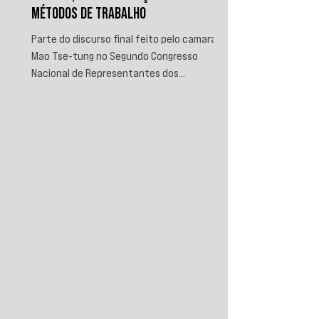
MÉTODOS DE TRABALHO
Parte do discurso final feito pelo camarada
Mao Tse-tung no Segundo Congresso
Nacional de Representantes dos
Trabalhadores e Camponeses, realizado em
Juichin, província de Kiangsi, em janeiro de
1934.