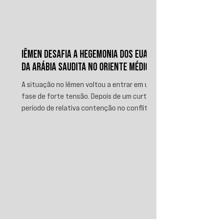
IÊMEN DESAFIA A HEGEMONIA DOS EUA E
DA ARÁBIA SAUDITA NO ORIENTE MÉDIO
A situação no Iêmen voltou a entrar em uma
fase de forte tensão. Depois de um curto
período de relativa contenção no conflito,
novos ataques sauditas contra áreas sob
controle de Ansar Allah, incluindo a ofensiva
contra o aeroporto internacional de Sanaá
em julho, recolocaram o país no centro da
disputa regional. Em resposta, as forças
iemenitas declararam um bloqueio marítimo
contra a Arábia Saudita e passaram a
ameaçar instalações e embarcações
ligadas ao reino. Nos últimos