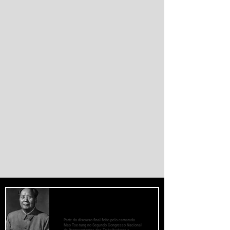
instituições financeiras capazes de
promover desenvolvimento soberano e
reduzir a dependência do sistema
monetário dominado pelos EUA.
PREOCUPE-SE COM O BEM-ESTAR
DAS MASSAS, PRESTE ATENÇÃO AOS
MÉTODOS DE TRABALHO
Parte do discurso final feito pelo camarada
Mao Tse-tung no Segundo Congresso Nacional