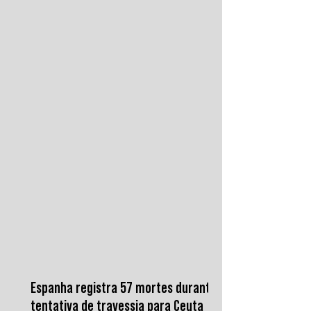
brutal e descarnada. Critica os que
condenam a barbárie sem atacar suas
raízes econômicas, exigindo uma verdade
prática que aponte causas evitáveis e
mobilize a ação contra o sistema que a
produz.
Espanha registra 57 mortes durante
tentativa de travessia para Ceuta