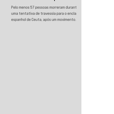
Pelo menos 57 pessoas morreram durante
uma tentativa de travessia para o enclave
espanhol de Ceuta, após um movimento
migratório envolvendo dezenas de milhares
de marroquinos na fronteira entre Espanha
e Marrocos. As autoridades espanholas
informaram que parte das vítimas morreu
por afogamento e outra parte foi
esmagada ao tentar escalar o quebra-mar
que sustenta a cerca fronteiriça. Enquanto
Madri e Rabat intensificaram as operações
de controle e retorno de migrantes, o epis