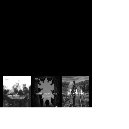
Se você está lendo
ainda há esperança
A MORTE DE IVAN
Domingo
A ESTRADA - Jack
ILITCH - Liev
Vermelho -
London
Tolstói
Máximo Gorki