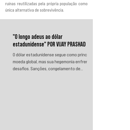
ruínas reutilizadas pela própria população como 
única alternativa de sobrevivência.
"O longo adeus ao dólar
estadunidense" POR VIJAY PRASHAD
O dólar estadunidense segue como principal
moeda global, mas sua hegemonia enfrenta
desafios. Sanções, congelamento de
reservas e a crescente busca por
alternativas impulsionam a desdolarização.
O processo, porém, é gradual e exige novas
instituições financeiras capazes de
promover desenvolvimento soberano e
reduzir a dependência do sistema
monetário dominado pelos EUA.