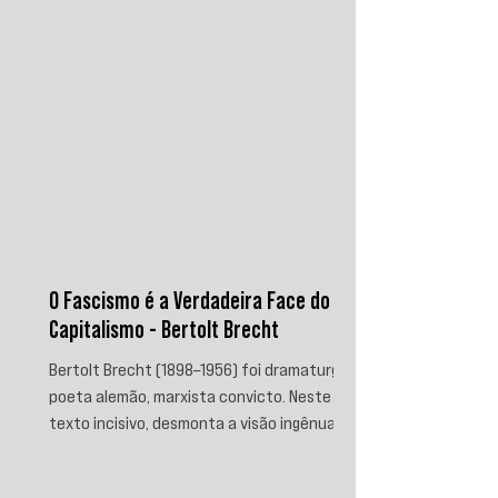
O Fascismo é a Verdadeira Face do
Capitalismo - Bertolt Brecht
Bertolt Brecht (1898–1956) foi dramaturgo e
poeta alemão, marxista convicto. Neste
texto incisivo, desmonta a visão ingênua
que separa fascismo de capitalismo,
afirmando que aquele é sua fase mais