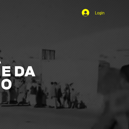
Login
A
E DA
NO