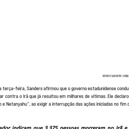
BERNIE SANDERS I ARQU
a terça-feira, Sanders afirmou que o governo estadunidense conduz
r contra o Irã que já resultou em milhares de vítimas. Ele declarou
e Netanyahu”, ao exigir a interrupção das ações iniciadas no fim d
dor indicam que 3.375 pessoas morreram no Irã e 