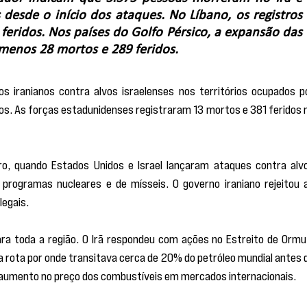
 desde o início dos ataques. No Líbano, os registros 
eridos. Nos países do Golfo Pérsico, a expansão das 
 menos 28 mortos e 289 feridos.
s iranianos contra alvos israelenses nos territórios ocupados po
os. As forças estadunidenses registraram 13 mortos e 381 feridos n
ro, quando Estados Unidos e Israel lançaram ataques contra alvo
 programas nucleares e de mísseis. O governo iraniano rejeitou a
legais.
ara toda a região. O Irã respondeu com ações no Estreito de Ormuz
rota por onde transitava cerca de 20% do petróleo mundial antes d
ou aumento no preço dos combustíveis em mercados internacionais.