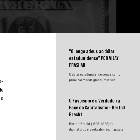
"O longo adeus ao dólar
estadunidense" POR VIJAY
PRASHAD
O dólar estadunidense segue como
o-
principal moeda global, mas sua
hegemonia enfrenta desafios.
e 
Sanções, congelamento de reservas e a
o 
crescente busca por alternativas
O Fascismo é a Verdadeira
impulsionam a desdolarização. O
Face do Capitalismo - Bertolt
processo, porém, é gradual e exige
novas instituições financeiras capazes
Brecht
de promover desenvolvimento
Bertolt Brecht (1898–1956) foi
soberano e reduzir a dependência do
dramaturgo e poeta alemão, marxista
sistema monetário dominado pelos
convicto. Neste texto incisivo,
EUA.