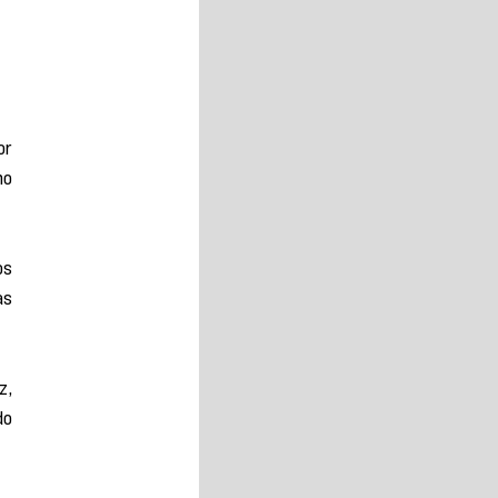
r 
o 
s 
s 
, 
o 