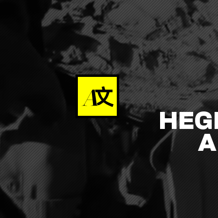
HEG
A