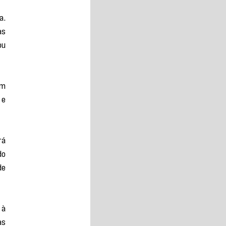
. 
s 
u 
m 
e 
á 
o 
e 
à 
s 