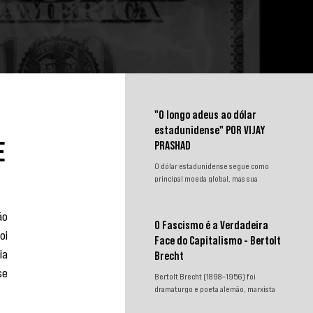
"O longo adeus ao dólar
estadunidense" POR VIJAY
PRASHAD
e
O dólar estadunidense segue como
principal moeda global, mas sua
hegemonia enfrenta desafios.
Sanções, congelamento de reservas e a
o 
crescente busca por alternativas
O Fascismo é a Verdadeira
impulsionam a desdolarização. O
i 
Face do Capitalismo - Bertolt
processo, porém, é gradual e exige
a 
novas instituições financeiras capazes
Brecht
de promover desenvolvimento
e 
Bertolt Brecht (1898–1956) foi
soberano e reduzir a dependência do
dramaturgo e poeta alemão, marxista
sistema monetário dominado pelos
convicto. Neste texto incisivo,
EUA.