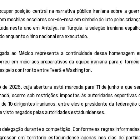
upar posição central na narrativa pública iraniana sobre a guerra
m mochilas escolares cor-de-rosa em símbolo de luto pelas criança
da neste ano em Antalya, na Turquia, a seleção iraniana espalho
ado enquanto o hino nacional era executado.
egada ao México representa a continuidade dessa homenagem e
rreu em meio aos preparativos da equipe iraniana para o torneio 
as pelo confronto entre Teerã e Washington.
o de 2026, cuja abertura está marcada para 11 de junho e que ser
nadá, ocorre sob restrições impostas às autoridades esportivas d
de 15 dirigentes iranianos, entre eles o presidente da federação d
 de visto negados pelas autoridades estadunidenses.
a delegação durante a competição. Conforme as regras informadas 
ngressar em território estadunidense apenas nos dias de partida