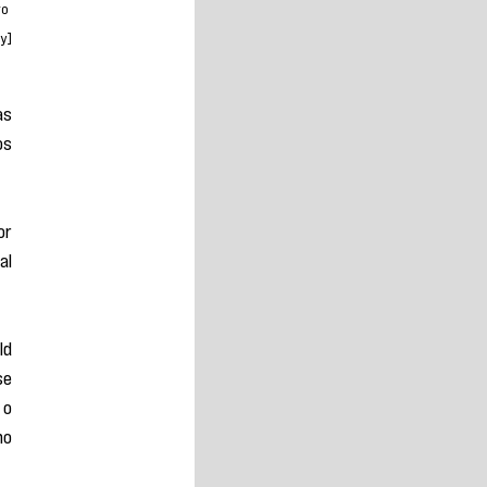
o 
y]
s 
s 
r 
l 
d 
e 
o 
o 