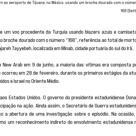
am ao aeroporto de Tijuana, no México, usando um broche dourado com o númer
168 [Gett
e um voo procedente da Turquia usando blazers azuis e camiseta
 broche dourado com o número “168”, referência ao total de morto
jareh Tayyebeh, localizada em Minab, cidade portuária do sul do Irã.
 New Arab em 9 de junho, a maioria das vítimas era composta po
 ocorreu em 28 de fevereiro, durante os primeiros estágios da atua
idos e Israel no Oriente Médio.
 aos Estados Unidos. O governo do presidente estadunidense Donal
ipação na ação. Ainda assim, o Secretário de Guerra estadunidens
o a abertura de uma investigação sobre o episódio. Na ocasião, 
mo um reconhecimento indireto do envolvimento estadunidense n