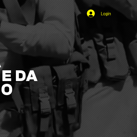
Login
A
E DA
NO