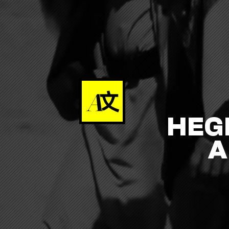
HEG
A