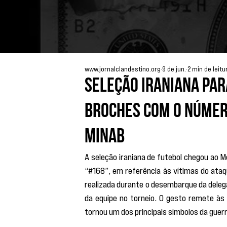
www.jornalclandestino.org
9 de jun.
2 min de leitu
Seleção iraniana par
broches com o númer
Minab
A seleção iraniana de futebol chegou ao 
“#168”, em referência às vítimas do ataq
realizada durante o desembarque da delega
da equipe no torneio. O gesto remete às
tornou um dos principais símbolos da guerr