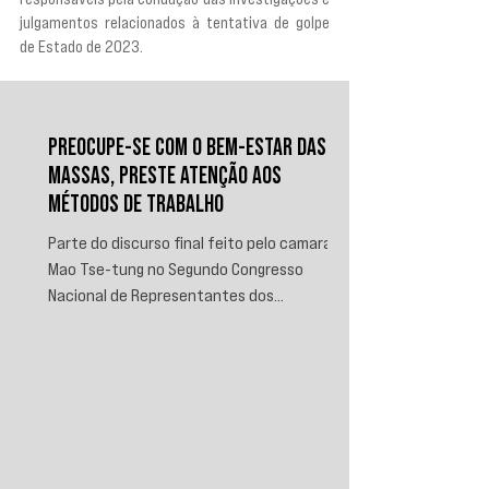
julgamentos relacionados à tentativa de golpe 
de Estado de 2023.
PREOCUPE-SE COM O BEM-ESTAR DAS
MASSAS, PRESTE ATENÇÃO AOS
MÉTODOS DE TRABALHO
Parte do discurso final feito pelo camarada
Mao Tse-tung no Segundo Congresso
Nacional de Representantes dos
Trabalhadores e Camponeses, realizado em
Juichin, província de Kiangsi, em janeiro de
1934.