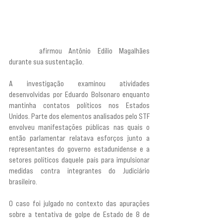
“Essa é uma situação relativamente simples do 
ponto de vista penal. Há todo um elemento, um 
contexto fático e conjunto de provas 
evidenciando que essa coação efetivamente 
existiu”,
afirmou Antônio Edílio Magalhães 
durante sua sustentação.
A investigação examinou atividades 
desenvolvidas por Eduardo Bolsonaro enquanto 
mantinha contatos políticos nos Estados 
Unidos. Parte dos elementos analisados pelo STF 
envolveu manifestações públicas nas quais o 
então parlamentar relatava esforços junto a 
representantes do governo estadunidense e a 
setores políticos daquele país para impulsionar 
medidas contra integrantes do Judiciário 
brasileiro.
O caso foi julgado no contexto das apurações 
sobre a tentativa de golpe de Estado de 8 de 