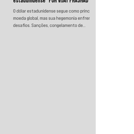
estadunidense" POR VIJAY PRASHAD
O dólar estadunidense segue como principal
moeda global, mas sua hegemonia enfrenta
desafios. Sanções, congelamento de
reservas e a crescente busca por
alternativas impulsionam a desdolarização.
O processo, porém, é gradual e exige novas
instituições financeiras capazes de
promover desenvolvimento soberano e
reduzir a dependência do sistema
monetário dominado pelos EUA.