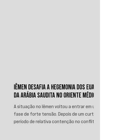
IÊMEN DESAFIA A HEGEMONIA DOS EUA E
DA ARÁBIA SAUDITA NO ORIENTE MÉDIO
A situação no Iêmen voltou a entrar em uma
fase de forte tensão. Depois de um curto
período de relativa contenção no conflito,
novos ataques sauditas contra áreas sob
controle de Ansar Allah, incluindo a ofensiva