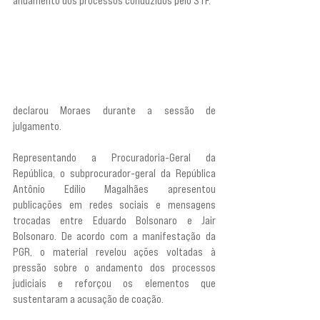
andamento dos processos conduzidos pelo STF.
“No intuito de beneficiar seu próprio pai, a 
atividade criminosa do então deputado licenciado 
Eduardo Bolsonaro prejudicou todo o país e não 
amedrontou essa corte como jamais 
amedrontaria o Supremo Tribunal Federal”, 
declarou Moraes durante a sessão de 
julgamento.
Representando a Procuradoria-Geral da 
República, o subprocurador-geral da República 
Antônio Edílio Magalhães apresentou 
publicações em redes sociais e mensagens 
trocadas entre Eduardo Bolsonaro e Jair 
Bolsonaro. De acordo com a manifestação da 
PGR, o material revelou ações voltadas à 
pressão sobre o andamento dos processos 
judiciais e reforçou os elementos que 
sustentaram a acusação de coação.