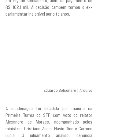
em regime semiaberto, além do pagamento de 
R$ 162,1 mil. A decisão também tornou o ex-
parlamentar inelegível por oito anos.
Eduardo Bolsonaro | Arquivo
A condenação foi decidida por maioria na 
Primeira Turma do STF, com voto do relator 
Alexandre de Moraes, acompanhado pelos 
ministros Cristiano Zanin, Flávio Dino e Cármen 
Lúcia. O julgamento analisou denúncia 