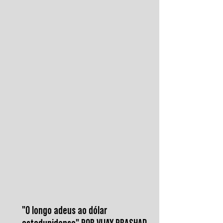
contra o aeroporto internacional de Sanaá
em julho, recolocaram o país no centro da
disputa regional. Em resposta, as forças
iemenitas declararam um bloqueio marítimo
contra a Arábia Saudita e passaram a
ameaçar instalações e embarcações
ligadas ao reino. Nos últimos
"O longo adeus ao dólar