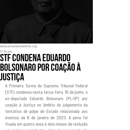
www.jornalclandestino.org
17 de jun.
STF condena Eduardo
Bolsonaro por coação à
Justiça
A Primeira Turma do Supremo Tribunal Federal 
(STF) condenou nesta terça-feira, 16 de junho, o 
ex-deputado Eduardo Bolsonaro (PL-SP) por 
coação à Justiça no âmbito do julgamento da 
tentativa de golpe de Estado relacionada aos 
eventos de 8 de janeiro de 2023. A pena foi 
fixada em quatro anos e dois meses de reclusão 