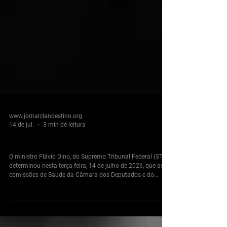
www.jornalclandestino.org
14 de jul.
3 min de leitura
Dino cobra transparência sobre emendas parlamentares
O ministro Flávio Dino, do Supremo Tribunal Federal (STF),
determinou nesta terça-feira, 14 de julho de 2026, que as
comissões de Saúde da Câmara dos Deputados e do
Senado Federal apresentem informações sobre medidas
adotadas para garantir a transparência na execução de
emendas parlamentares. A decisão estabelece prazo de