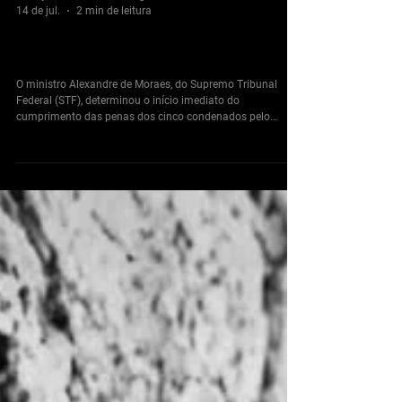
www.jornalclandestino.org
14 de jul.
2 min de leitura
Condenados pelo assassinato de Marielle começam
cumprimento de penas
O ministro Alexandre de Moraes, do Supremo Tribunal
Federal (STF), determinou o início imediato do
cumprimento das penas dos cinco condenados pelo
assassinato da vereadora Marielle Franco e do motorista
Anderson Gomes, mortos em uma emboscada no Rio de
Janeiro em 2018. A decisão foi tomada após o ministro
declarar o trânsito em julgado da ação penal, encerrando a
possibilidade de novos recursos contra as condenações.
Moraes afirmou que o último recurso apresentado pelas
defes