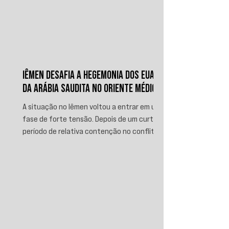
IÊMEN DESAFIA A HEGEMONIA DOS EUA E
DA ARÁBIA SAUDITA NO ORIENTE MÉDIO
A situação no Iêmen voltou a entrar em uma
fase de forte tensão. Depois de um curto
período de relativa contenção no conflito,
novos ataques sauditas contra áreas sob
controle de Ansar Allah, incluindo a ofensiva
contra o aeroporto internacional de Sanaá
em julho, recolocaram o país no centro da
disputa regional. Em resposta, as forças
iemenitas declararam um bloqueio marítimo
contra a Arábia Saudita e passaram a