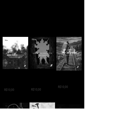
A MORTE DE IVAN
Domingo
A ESTRADA - Jack
ILITCH - Liev
Vermelho -
London
Tolstói
Máximo Gorki
R$10,00
R$10,00
R$10,00