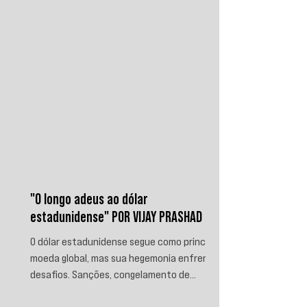
ameaçar instalações e embarcações
ligadas ao reino. Nos últimos
"O longo adeus ao dólar
estadunidense" POR VIJAY PRASHAD
O dólar estadunidense segue como principal
moeda global, mas sua hegemonia enfrenta
desafios. Sanções, congelamento de
reservas e a crescente busca por