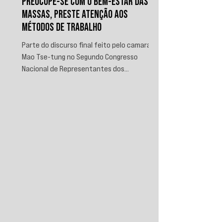
PREOCUPE-SE COM O BEM-ESTAR DAS
MASSAS, PRESTE ATENÇÃO AOS
MÉTODOS DE TRABALHO
Parte do discurso final feito pelo camarada
Mao Tse-tung no Segundo Congresso
Nacional de Representantes dos
Trabalhadores e Camponeses, realizado em
Juichin, província de Kiangsi, em janeiro de
1934.