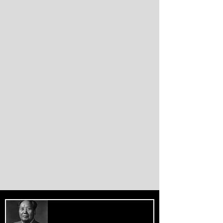
alternativas impulsionam a desdolarização.
O processo, porém, é gradual e exige novas
instituições financeiras capazes de
promover desenvolvimento soberano e
reduzir a dependência do sistema
monetário dominado pelos EUA.
PREOCUPE-SE COM O BEM-ESTAR
DAS MASSAS, PRESTE ATENÇÃO AOS
MÉTODOS DE TRABALHO