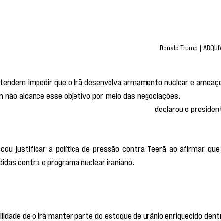
Donald Trump | ARQUI
tendem impedir que o Irã desenvolva armamento nuclear e ameaço
 não alcance esse objetivo por meio das negociações. 
“Olha, vamo
uclear, ou teremos que fazer algo drástico”,
 declarou o president
u justificar a política de pressão contra Teerã ao afirmar que 
idas contra o programa nuclear iraniano.
 “Acredito que, quando iss
osso país, todos concordarão que não podemos deixar o Irã obte
ilidade de o Irã manter parte do estoque de urânio enriquecido dentr