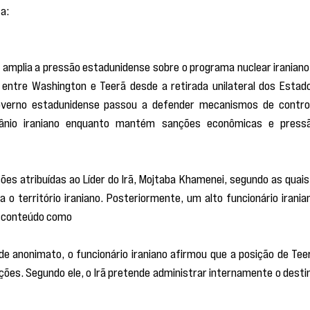
a:
 “Não, nós o obteremos. Não precisamos dele, não o queremos
btê-lo. Mas não vamos deixá-los ficar com ele.”
 amplia a pressão estadunidense sobre o programa nuclear iraniano 
entre Washington e Teerã desde a retirada unilateral dos Estado
overno estadunidense passou a defender mecanismos de control
ânio iraniano enquanto mantém sanções econômicas e pressã
es atribuídas ao Líder do Irã, Mojtaba Khamenei, segundo as quais 
 o território iraniano. Posteriormente, um alto funcionário iranian
 o conteúdo como
 “propaganda dos inimigos do acordo”.
de anonimato, o funcionário iraniano afirmou que a posição de Teer
ões. Segundo ele, o Irã pretende administrar internamente o destin