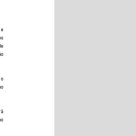
, 
e 
s 
e 
o 
o 
o 
ã 
o 