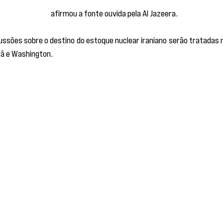
 conta própria”, 
afirmou a fonte ouvida pela Al Jazeera.
ssões sobre o destino do estoque nuclear iraniano serão tratadas n
rã e Washington.