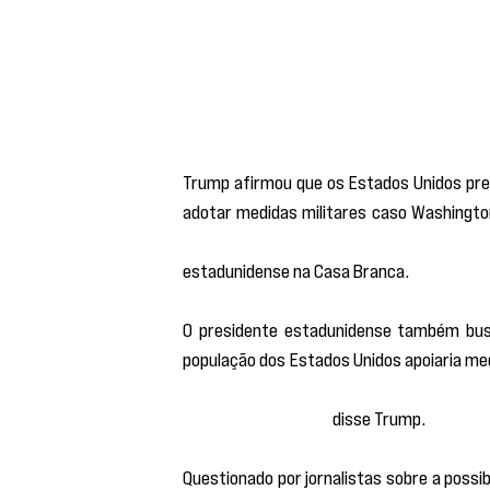
Trump afirmou que os Estados Unidos pre
adotar medidas militares caso Washington
garantir que eles não tenham uma arma n
estadunidense na Casa Branca.
O presidente estadunidense também busco
população dos Estados Unidos apoiaria med
for levado ao conhecimento do povo do n
uma arma nuclear”, 
disse Trump.
Questionado por jornalistas sobre a possib