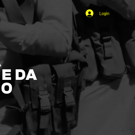
Login
A
E DA
NO