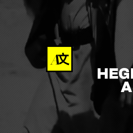
HEG
A