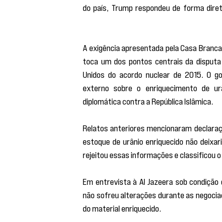
do país, Trump respondeu de forma diret
provavelmente o destruiremos depois de o
A exigência apresentada pela Casa Branca
toca um dos pontos centrais da disputa 
Unidos do acordo nuclear de 2015. O g
externo sobre o enriquecimento de ur
diplomática contra a República Islâmica.
Relatos anteriores mencionaram declaraçõ
estoque de urânio enriquecido não deixaria
rejeitou essas informações e classificou
Em entrevista à Al Jazeera sob condição 
não sofreu alterações durante as negociaç
do material enriquecido.