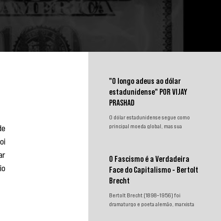
"O longo adeus ao dólar
estadunidense" POR VIJAY
PRASHAD
O dólar estadunidense segue como
e 
principal moeda global, mas sua
hegemonia enfrenta desafios.
i 
Sanções, congelamento de reservas e a
r 
crescente busca por alternativas
O Fascismo é a Verdadeira
impulsionam a desdolarização. O
o 
Face do Capitalismo - Bertolt
processo, porém, é gradual e exige
novas instituições financeiras capazes
Brecht
de promover desenvolvimento
Bertolt Brecht (1898–1956) foi
soberano e reduzir a dependência do
dramaturgo e poeta alemão, marxista
sistema monetário dominado pelos
convicto. Neste texto incisivo,
EUA.