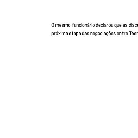
“O Irã irá ‘diluir’ o urânio enriquecido por
O mesmo funcionário declarou que as discu
próxima etapa das negociações entre Tee