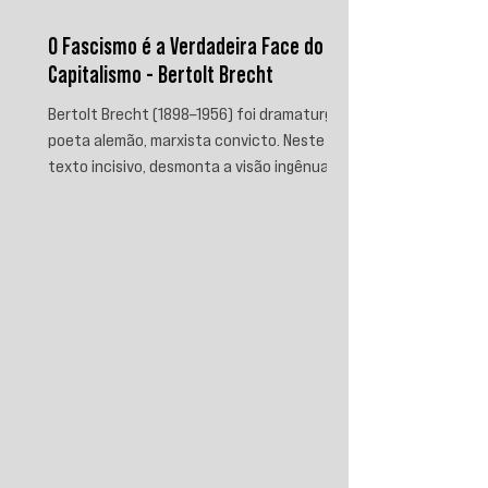
O Fascismo é a Verdadeira Face do
Capitalismo - Bertolt Brecht
Bertolt Brecht (1898–1956) foi dramaturgo e
poeta alemão, marxista convicto. Neste
texto incisivo, desmonta a visão ingênua
que separa fascismo de capitalismo,
afirmando que aquele é sua fase mais
brutal e descarnada. Critica os que
condenam a barbárie sem atacar suas
raízes econômicas, exigindo uma verdade
prática que aponte causas evitáveis e
mobilize a ação contra o sistema que a
produz.