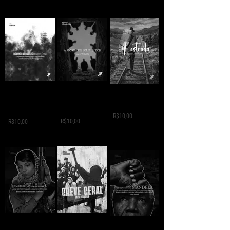
A MORTE DE IVAN
Domingo
A ESTRADA - Jack
ILITCH - Liev
Vermelho -
London
Tolstói
Máximo Gorki
R$10,00
R$10,00
R$10,00
GREVE GERAL - Jack
A VIDA
A VIDA