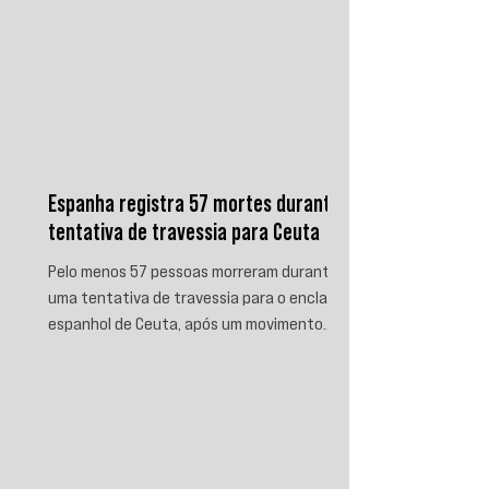
Espanha registra 57 mortes durante
tentativa de travessia para Ceuta
Pelo menos 57 pessoas morreram durante
uma tentativa de travessia para o enclave
espanhol de Ceuta, após um movimento
migratório envolvendo dezenas de milhares
de marroquinos na fronteira entre Espanha
e Marrocos. As autoridades espanholas
informaram que parte das vítimas morreu
por afogamento e outra parte foi
esmagada ao tentar escalar o quebra-mar