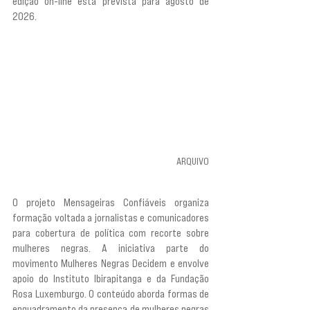
edição on-line está prevista para agosto de 
2026.
ARQUIVO
O projeto Mensageiras Confiáveis organiza 
formação voltada a jornalistas e comunicadores 
para cobertura de política com recorte sobre 
mulheres negras. A iniciativa parte do 
movimento Mulheres Negras Decidem e envolve 
apoio do Instituto Ibirapitanga e da Fundação 
Rosa Luxemburgo. O conteúdo aborda formas de 
enquadramento da presença de mulheres negras 