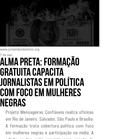
www.jornalclandestino.org
7 de mai.
Alma Preta: Formação
gratuita capacita
jornalistas em política
com foco em mulheres
negras
Projeto Mensageiras Confiáveis realiza oficinas 
em Rio de Janeiro, Salvador, São Paulo e Brasília. 
A formação trata cobertura política com foco 
em mulheres negras e participação na mídia. A 