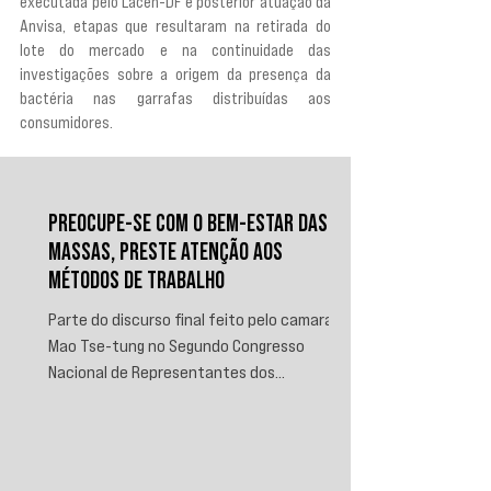
executada pelo Lacen-DF e posterior atuação da 
Anvisa, etapas que resultaram na retirada do 
lote do mercado e na continuidade das 
investigações sobre a origem da presença da 
bactéria nas garrafas distribuídas aos 
consumidores.
PREOCUPE-SE COM O BEM-ESTAR DAS
MASSAS, PRESTE ATENÇÃO AOS
MÉTODOS DE TRABALHO
Parte do discurso final feito pelo camarada
Mao Tse-tung no Segundo Congresso
Nacional de Representantes dos
Trabalhadores e Camponeses, realizado em
Juichin, província de Kiangsi, em janeiro de
1934.