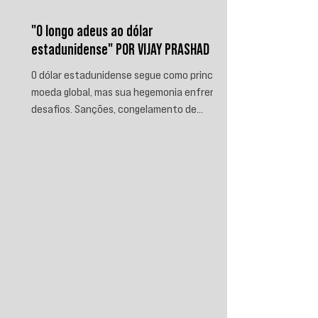
"O longo adeus ao dólar
estadunidense" POR VIJAY PRASHAD
O dólar estadunidense segue como principal
moeda global, mas sua hegemonia enfrenta
desafios. Sanções, congelamento de
reservas e a crescente busca por
alternativas impulsionam a desdolarização.
O processo, porém, é gradual e exige novas
instituições financeiras capazes de
promover desenvolvimento soberano e
reduzir a dependência do sistema
monetário dominado pelos EUA.