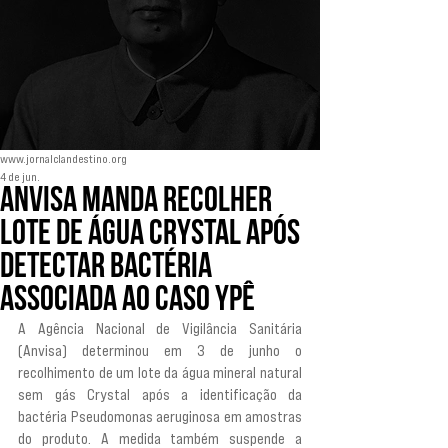
www.jornalclandestino.org
4 de jun.
Anvisa manda recolher
lote de água Crystal após
detectar bactéria
associada ao caso Ypê
A Agência Nacional de Vigilância Sanitária 
(Anvisa) determinou em 3 de junho o 
recolhimento de um lote da água mineral natural 
sem gás Crystal após a identificação da 
bactéria Pseudomonas aeruginosa em amostras 
do produto. A medida também suspende a 