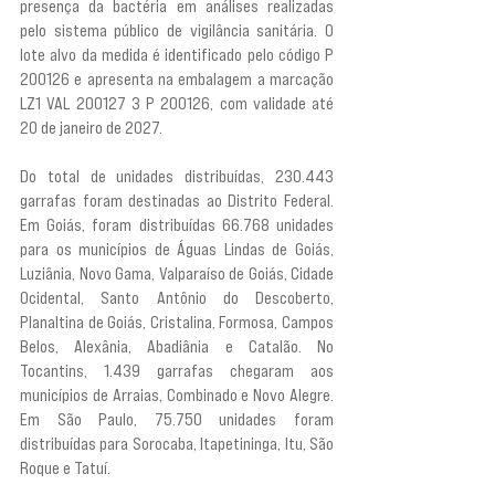
presença da bactéria em análises realizadas 
pelo sistema público de vigilância sanitária. O 
lote alvo da medida é identificado pelo código P 
200126 e apresenta na embalagem a marcação 
LZ1 VAL 200127 3 P 200126, com validade até 
20 de janeiro de 2027.
Do total de unidades distribuídas, 230.443 
garrafas foram destinadas ao Distrito Federal. 
Em Goiás, foram distribuídas 66.768 unidades 
para os municípios de Águas Lindas de Goiás, 
Luziânia, Novo Gama, Valparaíso de Goiás, Cidade 
Ocidental, Santo Antônio do Descoberto, 
Planaltina de Goiás, Cristalina, Formosa, Campos 
Belos, Alexânia, Abadiânia e Catalão. No 
Tocantins, 1.439 garrafas chegaram aos 
municípios de Arraias, Combinado e Novo Alegre. 
Em São Paulo, 75.750 unidades foram 
distribuídas para Sorocaba, Itapetininga, Itu, São 
Roque e Tatuí.