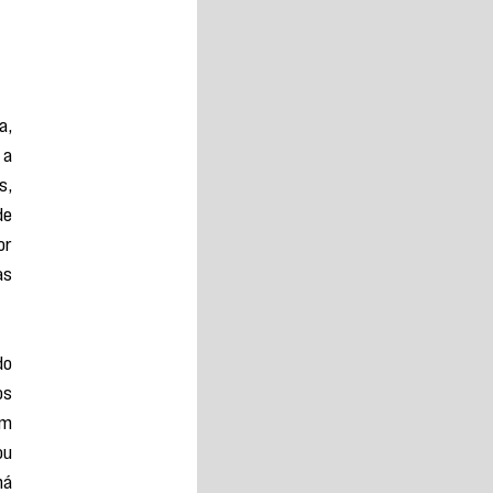
, 
a 
, 
e 
r 
s 
o 
s 
m 
u 
á 