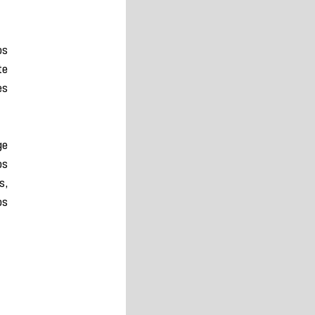
s 
e 
s 
e 
s 
, 
s 