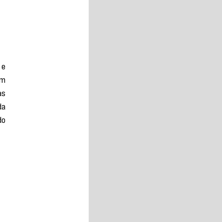
e 
m 
s 
a 
o 