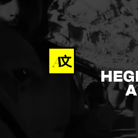
HEG
A