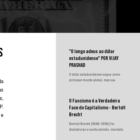
s
"O longo adeus ao dólar
estadunidense" POR VIJAY
PRASHAD
O dólar estadunidense segue como
a 
principal moeda global, mas sua
hegemonia enfrenta desafios.
s 
Sanções, congelamento de reservas e a
, 
crescente busca por alternativas
O Fascismo é a Verdadeira
impulsionam a desdolarização. O
. 
Face do Capitalismo - Bertolt
processo, porém, é gradual e exige
e 
novas instituições financeiras capazes
Brecht
de promover desenvolvimento
Bertolt Brecht (1898–1956) foi
soberano e reduzir a dependência do
dramaturgo e poeta alemão, marxista
sistema monetário dominado pelos
convicto. Neste texto incisivo,
EUA.