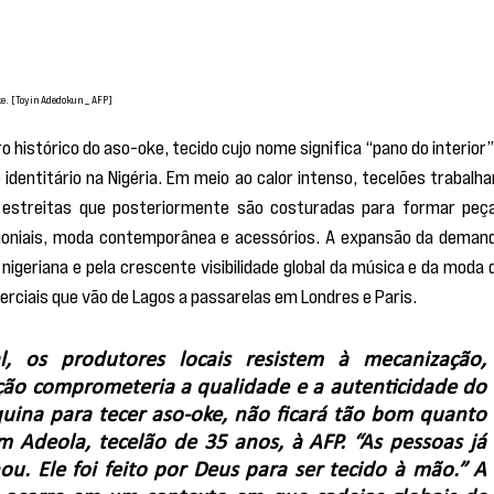
ke. [Toyin Adedokun _ AFP]
o histórico do aso-oke, tecido cujo nome significa “pano do interior” 
identitário na Nigéria. Em meio ao calor intenso, tecelões trabalha
 estreitas que posteriormente são costuradas para formar peça
moniais, moda contemporânea e acessórios. A expansão da demand
 nigeriana e pela crescente visibilidade global da música e da moda d
erciais que vão de Lagos a passarelas em Londres e Paris.
l, os produtores locais resistem à mecanização, 
ção comprometeria a qualidade e a autenticidade do 
uina para tecer aso-oke, não ficará tão bom quanto 
 Adeola, tecelão de 35 anos, à AFP. “As pessoas já 
u. Ele foi feito por Deus para ser tecido à mão.” A 