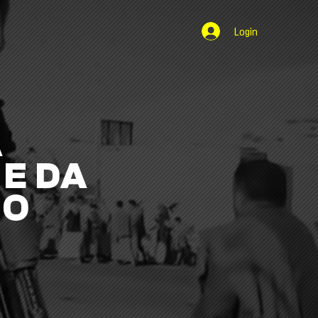
Login
A
E DA
NO