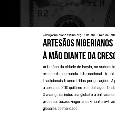
www.jornalclandestino.org
13 de abr.
3 min de leit
Artesãos nigerianos 
à mão diante da cre
Artesãos da cidade de Iseyin, no sudoest
crescente demanda internacional. A prát
tradicionais transmitidas por gerações. A
a cerca de 200 quilômetros de Lagos. Dados
O avanço da indústria global e a entrada 
pressõartesãos-nigerianos-mantêm-trad
globales do mercado.