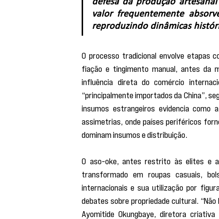
defesa da produção artesanal
valor frequentemente absorve
reproduzindo dinâmicas históri
O processo tradicional envolve etapas c
fiação e tingimento manual, antes da 
influência direta do comércio internaci
“principalmente importados da China”, se
insumos estrangeiros evidencia como a
assimetrias, onde países periféricos for
dominam insumos e distribuição.
O aso-oke, antes restrito às elites e 
transformado em roupas casuais, bol
internacionais e sua utilização por figu
debates sobre propriedade cultural. “Não
Ayomitide Okungbaye, diretora criativ