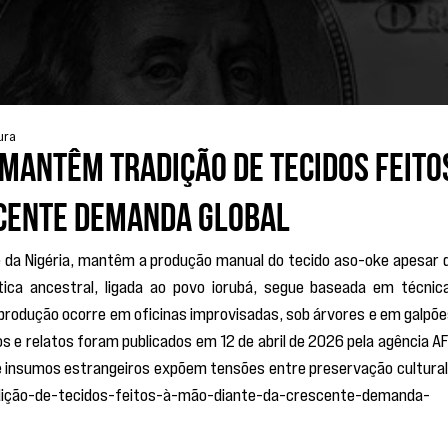
ura
mantêm tradição de tecidos feito
scente demanda global
e da Nigéria, mantêm a produção manual do tecido aso-oke apesar d
ica ancestral, ligada ao povo iorubá, segue baseada em técnica
 produção ocorre em oficinas improvisadas, sob árvores e em galpões
 e relatos foram publicados em 12 de abril de 2026 pela agência AFP
de insumos estrangeiros expõem tensões entre preservação cultural 
ição-de-tecidos-feitos-à-mão-diante-da-crescente-demanda-