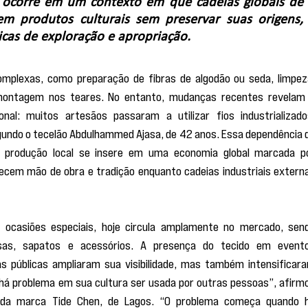
 ocorre em um contexto em que cadeias globais de 
m produtos culturais sem preservar suas origens, 
cas de exploração e apropriação.
omplexas, como preparação de fibras de algodão ou seda, limpeza
montagem nos teares. No entanto, mudanças recentes revelam 
onal: muitos artesãos passaram a utilizar fios industrializados
gundo o tecelão Abdulhammed Ajasa, de 42 anos. Essa dependência d
 produção local se insere em uma economia global marcada po
necem mão de obra e tradição enquanto cadeias industriais externa
a ocasiões especiais, hoje circula amplamente no mercado, send
sas, sapatos e acessórios. A presença do tecido em evento
ras públicas ampliaram sua visibilidade, mas também intensificara
 há problema em sua cultura ser usada por outras pessoas”, afirmo
a da marca Tide Chen, de Lagos. “O problema começa quando h