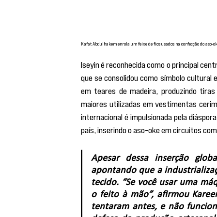
Kafat Abdulhakem enrola um feixe de fios usados ​​na confecção do aso-o
Iseyin é reconhecida como o principal centr
que se consolidou como símbolo cultural e 
em teares de madeira, produzindo tiras
maiores utilizadas em vestimentas ceri
internacional é impulsionada pela diáspora
país, inserindo o aso-oke em circuitos com
Apesar dessa inserção globa
apontando que a industrializa
tecido. “Se você usar uma máq
o feito à mão”, afirmou Kareem
tentaram antes, e não funciono