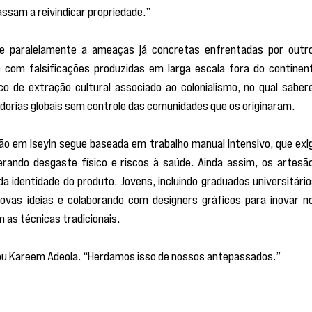
ssam a reivindicar propriedade.”
e paralelamente a ameaças já concretas enfrentadas por outro
e com falsificações produzidas em larga escala fora do continent
co de extração cultural associado ao colonialismo, no qual sabere
orias globais sem controle das comunidades que os originaram.
o em Iseyin segue baseada em trabalho manual intensivo, que exig
erando desgaste físico e riscos à saúde. Ainda assim, os artesão
a identidade do produto. Jovens, incluindo graduados universitários
ovas ideias e colaborando com designers gráficos para inovar no
s técnicas tradicionais.
rmou Kareem Adeola. “Herdamos isso de nossos antepassados.”