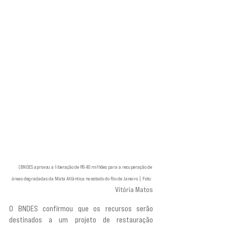
(BNDES aprovou a liberação de R$ 40 milhões para a recuperação de 
áreas degradadas da Mata Atlântica no estado do Rio de Janeiro | Foto: 
Vitória Matos
O BNDES confirmou que os recursos serão 
destinados a um projeto de restauração 