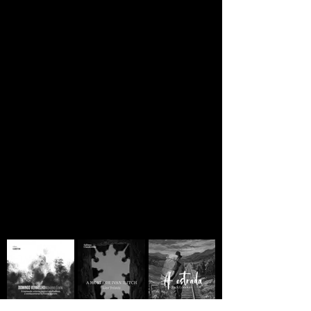
daquela região sul de Guantánamo.
JORNAL CLANDESTINO
Se você está lendo
ainda há esperança