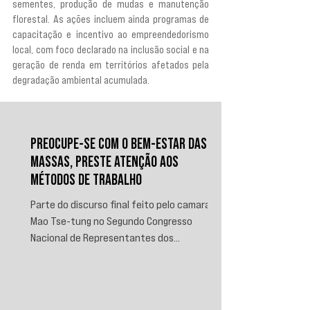
sementes, produção de mudas e manutenção 
florestal. As ações incluem ainda programas de 
capacitação e incentivo ao empreendedorismo 
local, com foco declarado na inclusão social e na 
geração de renda em territórios afetados pela 
degradação ambiental acumulada.
PREOCUPE-SE COM O BEM-ESTAR DAS
MASSAS, PRESTE ATENÇÃO AOS
MÉTODOS DE TRABALHO
Parte do discurso final feito pelo camarada
Mao Tse-tung no Segundo Congresso
Nacional de Representantes dos
Trabalhadores e Camponeses, realizado em
Juichin, província de Kiangsi, em janeiro de
1934.