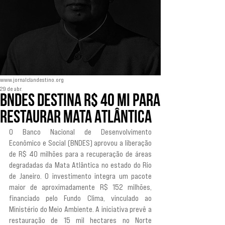
www.jornalclandestino.org
29 de abr.
BNDES destina R$ 40 mi para
restaurar Mata Atlântica
O Banco Nacional de Desenvolvimento 
Econômico e Social (BNDES) aprovou a liberação 
de R$ 40 milhões para a recuperação de áreas 
degradadas da Mata Atlântica no estado do Rio 
de Janeiro. O investimento integra um pacote 
maior de aproximadamente R$ 152 milhões, 
financiado pelo Fundo Clima, vinculado ao 
Ministério do Meio Ambiente. A iniciativa prevê a 
restauração de 15 mil hectares no Norte 