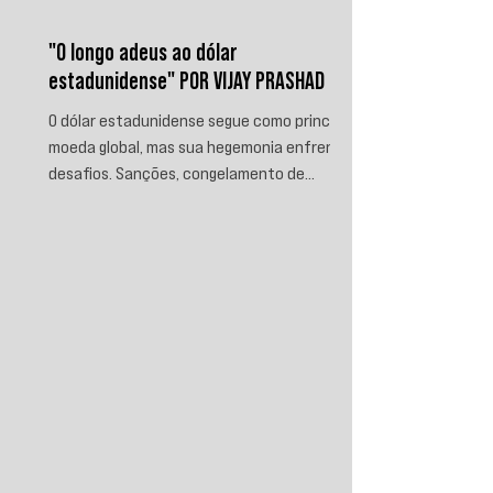
"O longo adeus ao dólar
estadunidense" POR VIJAY PRASHAD
O dólar estadunidense segue como principal
moeda global, mas sua hegemonia enfrenta
desafios. Sanções, congelamento de
reservas e a crescente busca por
alternativas impulsionam a desdolarização.
O processo, porém, é gradual e exige novas
instituições financeiras capazes de
promover desenvolvimento soberano e
reduzir a dependência do sistema
monetário dominado pelos EUA.