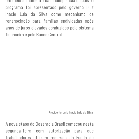
em meio ao aumento da inadimplência no país. O 
programa foi apresentado pelo governo Luiz 
Inácio Lula da Silva como mecanismo de 
renegociação para famílias endividadas após 
anos de juros elevados conduzidos pelo sistema 
financeiro e pelo Banco Central.
Presidente  Luiz Inácio Lula da Silva 
A nova etapa do Desenrola Brasil começou nesta 
segunda-feira com autorização para que 
trabalhadores utilizem recursos do Fundo de 