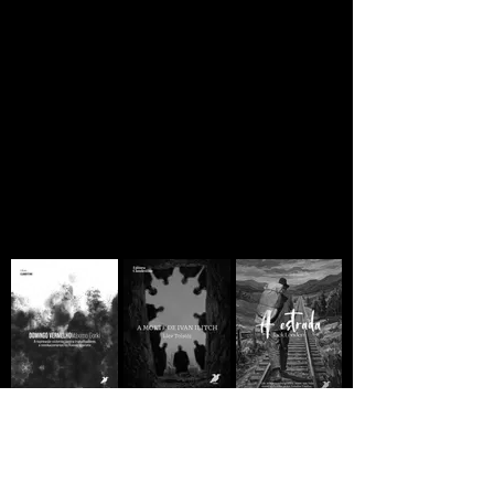
ainda há esperança
A MORTE DE IVAN
Domingo
A ESTRADA - Jack
ILITCH - Liev
Vermelho -
London
Tolstói
Máximo Gorki
R$10,00
R$10,00
R$10,00