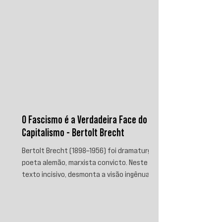
O Fascismo é a Verdadeira Face do
Capitalismo - Bertolt Brecht
Bertolt Brecht (1898–1956) foi dramaturgo e
poeta alemão, marxista convicto. Neste
texto incisivo, desmonta a visão ingênua
que separa fascismo de capitalismo,
afirmando que aquele é sua fase mais
brutal e descarnada. Critica os que
condenam a barbárie sem atacar suas