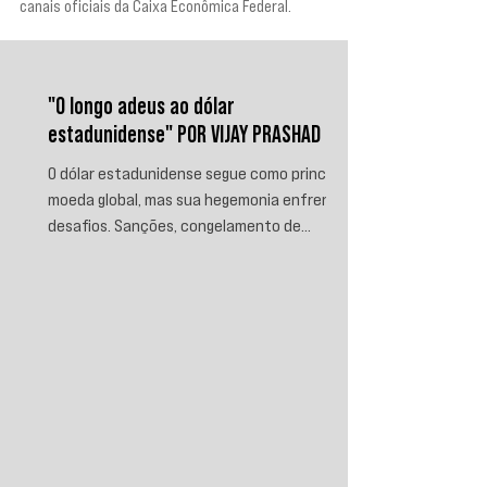
canais oficiais da Caixa Econômica Federal.
"O longo adeus ao dólar
estadunidense" POR VIJAY PRASHAD
O dólar estadunidense segue como principal
moeda global, mas sua hegemonia enfrenta
desafios. Sanções, congelamento de
reservas e a crescente busca por
alternativas impulsionam a desdolarização.
O processo, porém, é gradual e exige novas
instituições financeiras capazes de
promover desenvolvimento soberano e
reduzir a dependência do sistema
monetário dominado pelos EUA.