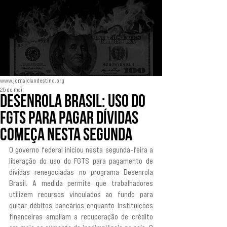
www.jornalclandestino.org
25 de mai.
Desenrola Brasil: uso do
FGTS para pagar dívidas
começa nesta segunda
O governo federal iniciou nesta segunda-feira a 
liberação do uso do FGTS para pagamento de 
dívidas renegociadas no programa Desenrola 
Brasil. A medida permite que trabalhadores 
utilizem recursos vinculados ao fundo para 
quitar débitos bancários enquanto instituições 
financeiras ampliam a recuperação de crédito 