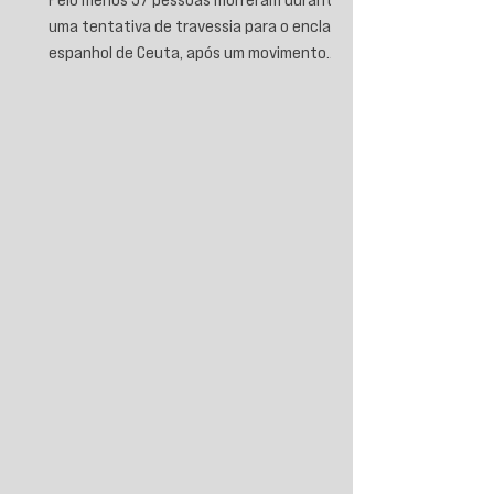
uma tentativa de travessia para o enclave
espanhol de Ceuta, após um movimento
migratório envolvendo dezenas de milhares
de marroquinos na fronteira entre Espanha
e Marrocos. As autoridades espanholas
informaram que parte das vítimas morreu
por afogamento e outra parte foi
esmagada ao tentar escalar o quebra-mar
que sustenta a cerca fronteiriça. Enquanto
Madri e Rabat intensificaram as operações
de controle e retorno de migrantes, o epis