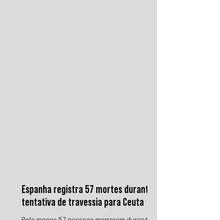
raízes econômicas, exigindo uma verdade
prática que aponte causas evitáveis e
mobilize a ação contra o sistema que a
produz.
Espanha registra 57 mortes durante
tentativa de travessia para Ceuta
Pelo menos 57 pessoas morreram durante