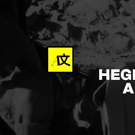
HEG
A