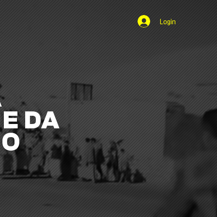
Login
A
E DA
NO