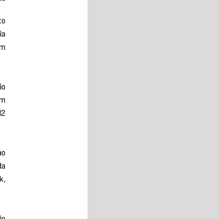
o 
a 
m 
o 
m 
2 
o 
a 
, 
o 