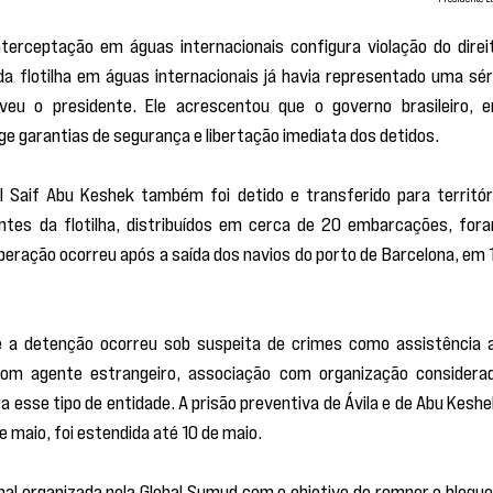
terceptação em águas internacionais configura violação do direit
da flotilha em águas internacionais já havia representado uma séri
eveu o presidente. Ele acrescentou que o governo brasileiro, e
ge garantias de segurança e libertação imediata dos detidos.
l Saif Abu Keshek também foi detido e transferido para territóri
antes da flotilha, distribuídos em cerca de 20 embarcações, fora
 operação ocorreu após a saída dos navios do porto de Barcelona, em 1
e a detenção ocorreu sob suspeita de crimes como assistência a
om agente estrangeiro, associação com organização considerad
a esse tipo de entidade. A prisão preventiva de Ávila e de Abu Keshek
e maio, foi estendida até 10 de maio.
ional organizada pela Global Sumud com o objetivo de romper o bloquei