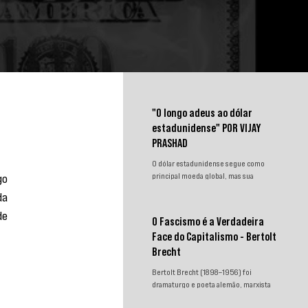
"O longo adeus ao dólar
estadunidense" POR VIJAY
PRASHAD
O dólar estadunidense segue como
o 
principal moeda global, mas sua
hegemonia enfrenta desafios.
a 
Sanções, congelamento de reservas e a
e 
crescente busca por alternativas
O Fascismo é a Verdadeira
impulsionam a desdolarização. O
Face do Capitalismo - Bertolt
processo, porém, é gradual e exige
novas instituições financeiras capazes
Brecht
de promover desenvolvimento
Bertolt Brecht (1898–1956) foi
soberano e reduzir a dependência do
dramaturgo e poeta alemão, marxista
sistema monetário dominado pelos
convicto. Neste texto incisivo,
EUA.