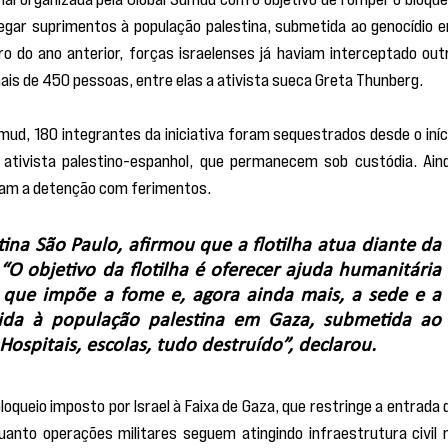
regar suprimentos à população palestina, submetida ao genocídio e
 do ano anterior, forças israelenses já haviam interceptado outr
s de 450 pessoas, entre elas a ativista sueca Greta Thunberg.
ud, 180 integrantes da iniciativa foram sequestrados desde o iníci
o ativista palestino-espanhol, que permanecem sob custódia. Aind
ram a detenção com ferimentos.
ina São Paulo, afirmou que a flotilha atua diante da 
“O objetivo da flotilha é oferecer ajuda humanitária 
 que impõe a fome e, agora ainda mais, a sede e a 
vida à população palestina em Gaza, submetida ao 
 Hospitais, escolas, tudo destruído”, declarou.
queio imposto por Israel à Faixa de Gaza, que restringe a entrada d
anto operações militares seguem atingindo infraestrutura civil n