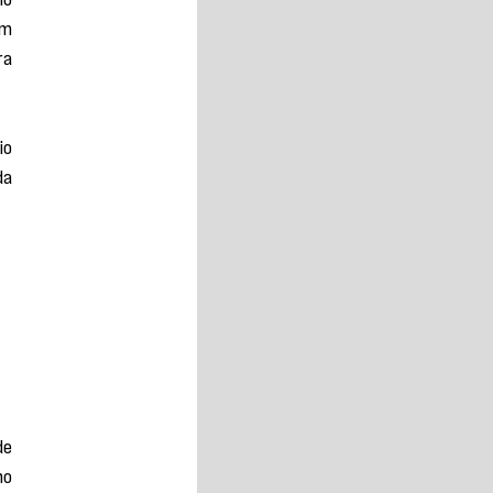
m 
a 
o 
a 
e 
o 