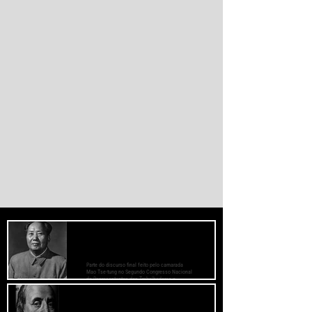
reduzir a dependência do sistema
monetário dominado pelos EUA.
PREOCUPE-SE COM O BEM-ESTAR
DAS MASSAS, PRESTE ATENÇÃO AOS
MÉTODOS DE TRABALHO
Parte do discurso final feito pelo camarada
Mao Tse-tung no Segundo Congresso Nacional
de Representantes dos Trabalhadores e
Camponeses, realizado em Juichin, província
de Kiangsi, em janeiro de 1934.
O Fascismo é a Verdadeira Face do
Capitalismo - Bertolt Brecht