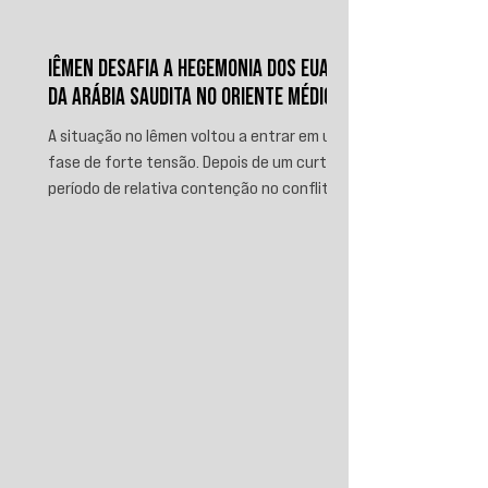
IÊMEN DESAFIA A HEGEMONIA DOS EUA E
DA ARÁBIA SAUDITA NO ORIENTE MÉDIO
A situação no Iêmen voltou a entrar em uma
fase de forte tensão. Depois de um curto
período de relativa contenção no conflito,
novos ataques sauditas contra áreas sob
controle de Ansar Allah, incluindo a ofensiva
contra o aeroporto internacional de Sanaá
em julho, recolocaram o país no centro da
disputa regional. Em resposta, as forças
iemenitas declararam um bloqueio marítimo
contra a Arábia Saudita e passaram a
ameaçar instalações e embarcações
ligadas ao reino. Nos últimos