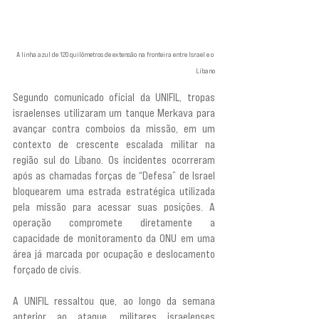
A linha azul de 120 quilômetros de extensão na fronteira entre Israel e o 
Líbano
Segundo comunicado oficial da UNIFIL, tropas 
israelenses utilizaram um tanque Merkava para 
avançar contra comboios da missão, em um 
contexto de crescente escalada militar na 
região sul do Líbano. Os incidentes ocorreram 
após as chamadas forças de “Defesa” de Israel 
bloquearem uma estrada estratégica utilizada 
pela missão para acessar suas posições. A 
operação compromete diretamente a 
capacidade de monitoramento da ONU em uma 
área já marcada por ocupação e deslocamento 
forçado de civis.
A UNIFIL ressaltou que, ao longo da semana 
anterior ao ataque, militares israelenses 