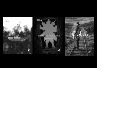
A MORTE DE IVAN
Domingo
A ESTRADA - Jack
ILITCH - Liev
Vermelho -
London
Tolstói
Máximo Gorki
R$10,00
R$10,00
R$10,00