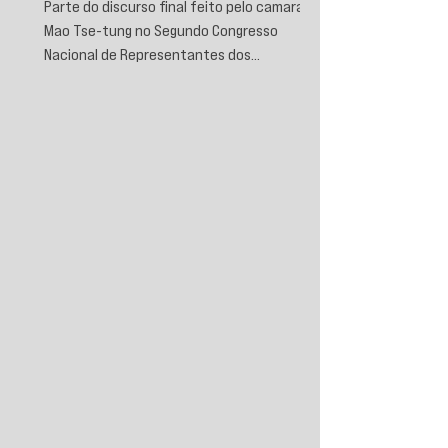
Parte do discurso final feito pelo camarada
Mao Tse-tung no Segundo Congresso
Nacional de Representantes dos
Trabalhadores e Camponeses, realizado em
Juichin, província de Kiangsi, em janeiro de
1934.