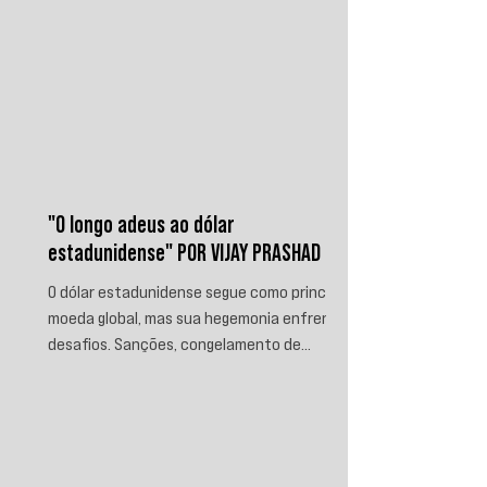
"O longo adeus ao dólar
estadunidense" POR VIJAY PRASHAD
O dólar estadunidense segue como principal
moeda global, mas sua hegemonia enfrenta
desafios. Sanções, congelamento de
reservas e a crescente busca por
alternativas impulsionam a desdolarização.
O processo, porém, é gradual e exige novas
instituições financeiras capazes de
promover desenvolvimento soberano e