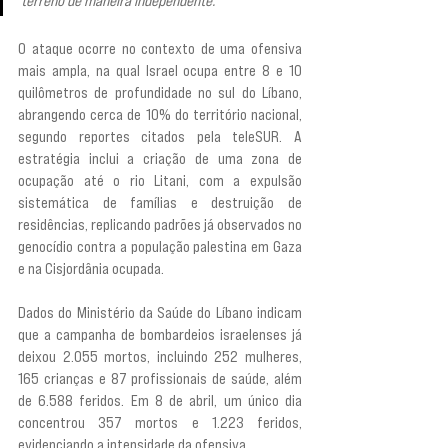
terreno de maneira independente.
O ataque ocorre no contexto de uma ofensiva 
mais ampla, na qual Israel ocupa entre 8 e 10 
quilômetros de profundidade no sul do Líbano, 
abrangendo cerca de 10% do território nacional, 
segundo reportes citados pela teleSUR. A 
estratégia inclui a criação de uma zona de 
ocupação até o rio Litani, com a expulsão 
sistemática de famílias e destruição de 
residências, replicando padrões já observados no 
genocídio contra a população palestina em Gaza 
e na Cisjordânia ocupada.
Dados do Ministério da Saúde do Líbano indicam 
que a campanha de bombardeios israelenses já 
deixou 2.055 mortos, incluindo 252 mulheres, 
165 crianças e 87 profissionais de saúde, além 
de 6.588 feridos. Em 8 de abril, um único dia 
concentrou 357 mortos e 1.223 feridos, 
evidenciando a intensidade da ofensiva.