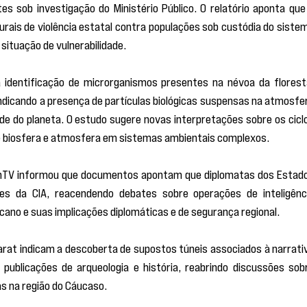
s sob investigação do Ministério Público. O relatório aponta que 
rais de violência estatal contra populações sob custódia do sistem
situação de vulnerabilidade.
identificação de microrganismos presentes na névoa da floresta
indicando a presença de partículas biológicas suspensas na atmosfer
de do planeta. O estudo sugere novas interpretações sobre os ciclo
e biosfera e atmosfera em sistemas ambientais complexos.
panTV informou que documentos apontam que diplomatas dos Estado
s da CIA, reacendendo debates sobre operações de inteligênci
cano e suas implicações diplomáticas e de segurança regional.
arat indicam a descoberta de supostos túneis associados à narrativ
publicações de arqueologia e história, reabrindo discussões sobr
as na região do Cáucaso.