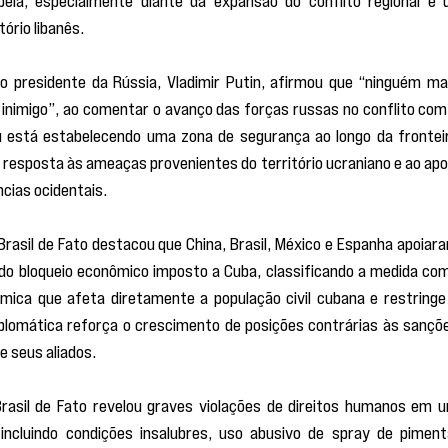
ório libanês.
o presidente da Rússia, Vladimir Putin, afirmou que “ninguém mai
 inimigo”, ao comentar o avanço das forças russas no conflito com 
u está estabelecendo uma zona de segurança ao longo da fronteir
resposta às ameaças provenientes do território ucraniano e ao apoi
ncias ocidentais.
rasil de Fato destacou que China, Brasil, México e Espanha apoiara
do bloqueio econômico imposto a Cuba, classificando a medida com
ca que afeta diretamente a população civil cubana e restringe 
iplomática reforça o crescimento de posições contrárias às sançõe
 e seus aliados.
Brasil de Fato revelou graves violações de direitos humanos em u
ncluindo condições insalubres, uso abusivo de spray de pimenta