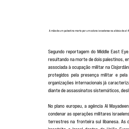
A mãe de um palestino morto por um colono israelense na aldeia de a
Segundo reportagem do Middle East Eye,
resultando na morte de dois palestinos, e
associada à ocupação militar na Cisjordâ
protegidos pela presença militar e pela
organizações internacionais já caracteri
diante de assassinatos sistemáticos, desl
No plano europeu, a agência Al Mayadeen
condenar as operações militares israelen
terrestres na fronteira sul libanesa. As
irrestrito a Israel dentro da União Eur