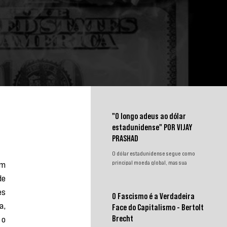
"O longo adeus ao dólar
estadunidense" POR VIJAY
PRASHAD
O dólar estadunidense segue como
m 
principal moeda global, mas sua
hegemonia enfrenta desafios.
e 
Sanções, congelamento de reservas e a
s 
crescente busca por alternativas
O Fascismo é a Verdadeira
impulsionam a desdolarização. O
, 
Face do Capitalismo - Bertolt
processo, porém, é gradual e exige
o 
novas instituições financeiras capazes
Brecht
de promover desenvolvimento