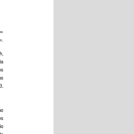
de 
P).
, 
a 
s 
s 
, 
o 
s 
o 
o 