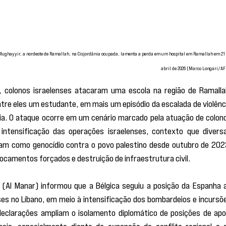
l-Mughayyir, a nordeste de Ramallah, na Cisjordânia ocupada, lamenta a perda em um hospital em Ramallah em 21 
abril de 2026 (Marco Longari/AF
 colonos israelenses atacaram uma escola na região de Ramallah
ntre eles um estudante, em mais um episódio da escalada de violênci
nia. O ataque ocorre em um cenário marcado pela atuação de colono
 intensificação das operações israelenses, contexto que diversa
zam como genocídio contra o povo palestino desde outubro de 2023
ocamentos forçados e destruição de infraestrutura civil.
 (Al Manar) informou que a Bélgica seguiu a posição da Espanha a
ses no Líbano, em meio à intensificação dos bombardeios e incursõe
 declarações ampliam o isolamento diplomático de posições de apoi
opeia, especialmente diante da expansão do conflito regional e d