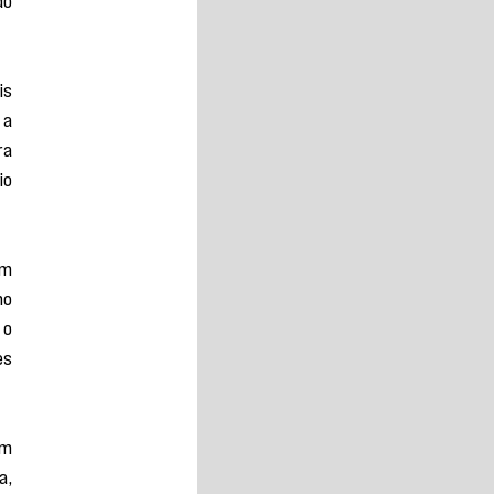
s 
a 
a 
o 
m 
o 
o 
s 
m 
, 