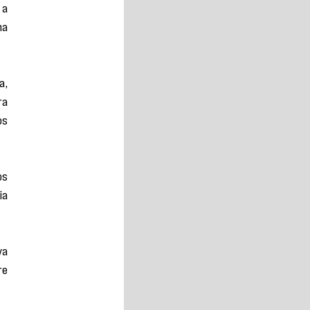
a 
a 
, 
a 
s 
s 
a 
a 
e 