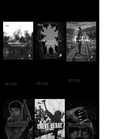
A MORTE DE IVAN
Domingo
A ESTRADA - Jack
ILITCH - Liev
Vermelho -
London
Tolstói
Máximo Gorki
R$10,00
R$10,00
R$10,00