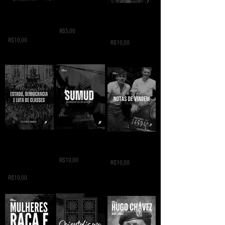
GREVE GERAL - Jack
A VIDA
A VIDA
London
CLANDESTINA DE
CLANDESTINA DE
LEILA
R$5,00
MANDELA
R$10,00
R$10,00
SUMUD - Mansour
ESTADO,
NOTAS DE VIAGEM -
Salum
DEMOCRÁCIA E
Che Guevara
LUTA DE CLASSES -
R$10,00
R$10,00
Eduardo Vasco
R$10,00