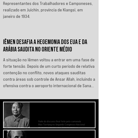
Representantes dos Trabalhadores e Camponeses,
realizado em Juichin, província de Kiangsi, em
janeiro de 1934.
IÊMEN DESAFIA A HEGEMONIA DOS EUA E DA
ARÁBIA SAUDITA NO ORIENTE MÉDIO
A situação no Iêmen voltou a entrar em uma fase de
forte tensão. Depois de um curto período de relativa
contenção no conflito, novos ataques sauditas
contra áreas sob controle de Ansar Allah, incluindo a
ofensiva contra o aeroporto internacional de Sanaá
em julho, recolocaram o país no centro da disputa
regional. Em resposta, as forças iemenitas
declararam um bloqueio marítimo contra a Arábia
PREOCUPE-SE COM O BEM-ESTAR
Saudita e passaram a ameaçar instalações e
DAS MASSAS, PRESTE ATENÇÃO AOS
MÉTODOS DE TRABALHO
embarcações ligadas ao reino. Nos últimos
Parte do discurso final feito pelo camarada
Mao Tse-tung no Segundo Congresso Nacional
de Representantes dos Trabalhadores e
Camponeses, realizado em Juichin, província
de Kiangsi, em janeiro de 1934.
O Fascismo é a Verdadeira Face do