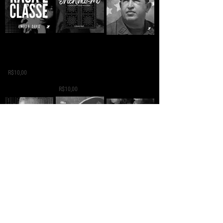
Orientalismo: o
MULHERES, RAÇA E
HUGO CHÁVEZ DA
oriente como
CLASSE - Angela Y.
ORIGEM SIMPLES
invenção do
Davis
AO IDEÁRIO DA
ocidente -
REVOLUÇÃO
R$10,00
Edward Said
PERMANENTE -
Bart Jones
R$10,00
R$5,00
O LIVRO AZUL -
CUSTE O QUE
Vozes da
Hugo Chávez Frías
CUSTAR - Malcolm
Resistência -
X
Narrativas
R$5,00
Clandestinas
R$5,00
R$10,00