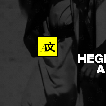
HEG
A