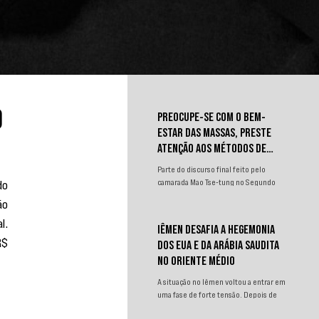
o
PREOCUPE-SE COM O BEM-
ESTAR DAS MASSAS, PRESTE
ATENÇÃO AOS MÉTODOS DE
TRABALHO
Parte do discurso final feito pelo
o 
camarada Mao Tse-tung no Segundo
Congresso Nacional de
o 
Representantes dos Trabalhadores e
. 
Camponeses, realizado em Juichin,
IÊMEN DESAFIA A HEGEMONIA
província de Kiangsi, em janeiro de
$ 
DOS EUA E DA ARÁBIA SAUDITA
1934.
NO ORIENTE MÉDIO
A situação no Iêmen voltou a entrar em
uma fase de forte tensão. Depois de
um curto período de relativa contenção