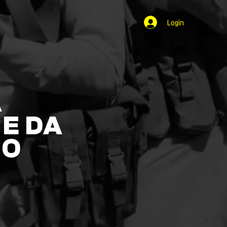
Login
A
E DA
NO