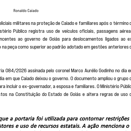
Ronaldo Caiado
ciais militares na proteção de Caiado e familiares após o término d
ério Público registra uso de veículos oficiais, passagens aéreas
encentes ao governo de Goiás para deslocamentos ligados ao e
to na peça como superior ao padrão adotado em gestões anteriores d
ria 084/2026 assinada pelo coronel Marco Aurélio Godinho no dia e
 dia em que Caiado deixou o governo. O documento ampliou o grupo d
ra incluir o ex-governador, a esposa e familiares. O Ministério Públic
stos na Constituição do Estado de Goiás e altera regras de uso d
ue a portaria foi utilizada para contornar restrições 
stores e uso de recursos estatais. A ação menciona o 