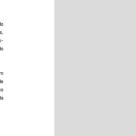
o 
, 
x-
o 
m 
e 
o 
a 