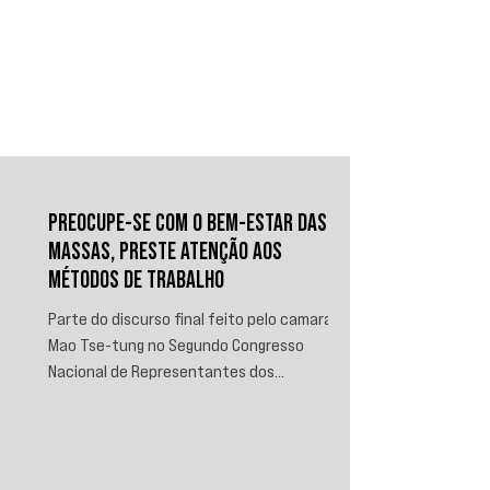
maior problema não são as casas de aposta 
ilegais. O verdadeiro problema são as legalizadas. 
O jogo tem que ser completamente proibido, 
como era proibido no Brasil, com exceção das 
loterias esportivas, que são supercontroladas. 
Porque isso é doença. Isso é vício, e foi liberado.”
PREOCUPE-SE COM O BEM-ESTAR DAS
MASSAS, PRESTE ATENÇÃO AOS
MÉTODOS DE TRABALHO
Parte do discurso final feito pelo camarada
Mao Tse-tung no Segundo Congresso
Nacional de Representantes dos
Trabalhadores e Camponeses, realizado em
Juichin, província de Kiangsi, em janeiro de
1934.