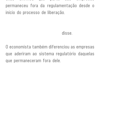
permaneceu fora da regulamentação desde o 
início do processo de liberação.
 “Foram 3 anos 
que esses caras ficaram operando no limbo, 
totalmente ilegais e irregulares, principalmente 
pela falta de regulamentação”,
 disse.
O economista também diferenciou as empresas 
que aderiram ao sistema regulatório daquelas 
que permaneceram fora dele. 
“Você pode fazer 
uma divisão. As casas de apostas que adotaram 
ou se enquadraram na regulamentação, que é a 
maioria, estão financiando clubes, patrocinando 
as emissões da Copa, patrocinando um conjunto 
amplíssimo de setores da nossa economia. 
Mesmo assim, uma parcela ainda se recusou, que 
são as chamadas casas de aposta ilegais, porque 
elas não aceitaram o enquadramento. Então 
essas empresas recolhem dinheiro derivado 
dessas apostas sem nenhum controle, sem 
pagamento de impostos. Então, três anos depois, 