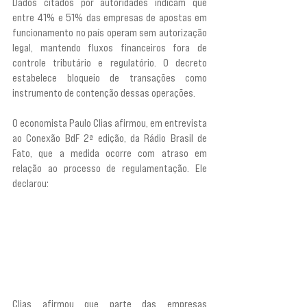
Dados citados por autoridades indicam que 
entre 41% e 51% das empresas de apostas em 
funcionamento no país operam sem autorização 
legal, mantendo fluxos financeiros fora de 
controle tributário e regulatório. O decreto 
estabelece bloqueio de transações como 
instrumento de contenção dessas operações.
O economista Paulo Clias afirmou, em entrevista 
ao Conexão BdF 2ª edição, da Rádio Brasil de 
Fato, que a medida ocorre com atraso em 
relação ao processo de regulamentação. Ele 
declarou: 
“Ele [o decreto] é muito bem-vindo, 
óbvio, mas é importante a gente saber que esse 
decreto vem com três anos de atraso. Em 2023, o 
governo, já sob a presidência do presidente Lula, 
resolveu regularizar aquilo que tinha sido 
aprovado lá na época do Bolsonaro, que foi a 
liberação das apostas.”
Clias afirmou que parte das empresas 