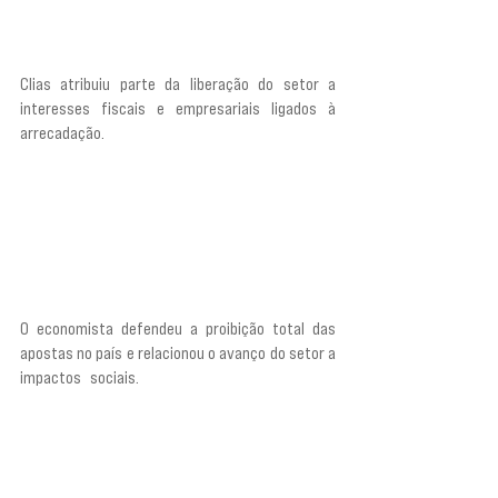
finalmente o governo diz: ‘Olha, não pode’. É óbvio 
que não pode.”
Clias atribuiu parte da liberação do setor a 
interesses fiscais e empresariais ligados à 
arrecadação. 
“O pessoal do Ministério da 
Fazenda, do Tesouro Nacional, fica com olhinho 
piscando, porque é fonte de arrecadação. Então, 
em vez de proibir ou em vez de regular e 
restringir ao máximo essa verdadeira epidemia, o 
governo abriu e apostem quem quiser, como 
quiser, em que condições quiser.”
O economista defendeu a proibição total das 
apostas no país e relacionou o avanço do setor a 
impactos sociais. 
“Eu e uma série de outros 
especialistas dizemos que a gente vive uma 
verdadeira epidemia de saúde pública e de saúde 
mental por conta dessa invasão das apostas nos 
celulares, nas casas da família. Eu diria que o 