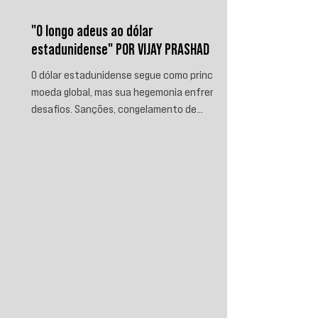
"O longo adeus ao dólar
estadunidense" POR VIJAY PRASHAD
O dólar estadunidense segue como principal
moeda global, mas sua hegemonia enfrenta
desafios. Sanções, congelamento de
reservas e a crescente busca por
alternativas impulsionam a desdolarização.
O processo, porém, é gradual e exige novas
instituições financeiras capazes de
promover desenvolvimento soberano e
reduzir a dependência do sistema
monetário dominado pelos EUA.