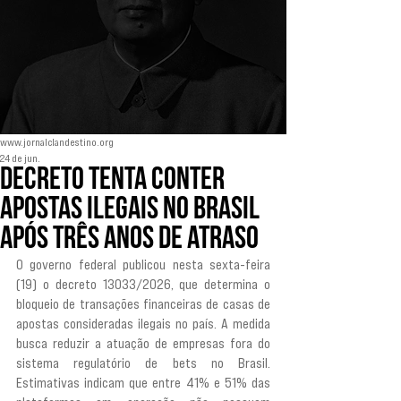
www.jornalclandestino.org
24 de jun.
Decreto tenta conter
apostas ilegais no Brasil
após três anos de atraso
O governo federal publicou nesta sexta-feira 
(19) o decreto 13033/2026, que determina o 
bloqueio de transações financeiras de casas de 
apostas consideradas ilegais no país. A medida 
busca reduzir a atuação de empresas fora do 
sistema regulatório de bets no Brasil. 
Estimativas indicam que entre 41% e 51% das 