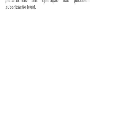
plataformas em operação não possuem 
autorização legal.