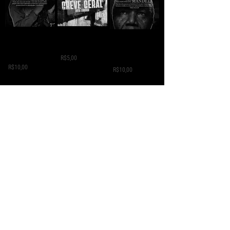
GREVE GERAL - Jack
A VIDA
A VIDA
London
CLANDESTINA DE
CLANDESTINA DE
LEILA
R$5,00
MANDELA
R$10,00
R$10,00
SUMUD - Mansour
ESTADO,
NOTAS DE VIAGEM -
Salum
DEMOCRÁCIA E
Che Guevara
LUTA DE CLASSES -
R$10,00
R$10,00
Eduardo Vasco
R$10,00