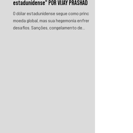
estadunidense" POR VIJAY PRASHAD
O dólar estadunidense segue como principal
moeda global, mas sua hegemonia enfrenta
desafios. Sanções, congelamento de
reservas e a crescente busca por
alternativas impulsionam a desdolarização.
O processo, porém, é gradual e exige novas
instituições financeiras capazes de
promover desenvolvimento soberano e
reduzir a dependência do sistema
monetário dominado pelos EUA.