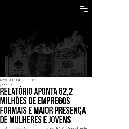
www.jornalclandestino.org
25 de jun.
Relatório aponta 62,2
milhões de empregos
formais e maior presença
de mulheres e jovens
A divulgação dos dados da RAIS Mensal pelo 