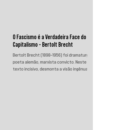
O Fascismo é a Verdadeira Face do
Capitalismo - Bertolt Brecht
Bertolt Brecht (1898–1956) foi dramaturgo e
poeta alemão, marxista convicto. Neste
texto incisivo, desmonta a visão ingênua
que separa fascismo de capitalismo,
afirmando que aquele é sua fase mais
brutal e descarnada. Critica os que
condenam a barbárie sem atacar suas
raízes econômicas, exigindo uma verdade
prática que aponte causas evitáveis e
mobilize a ação contra o sistema que a
produz.