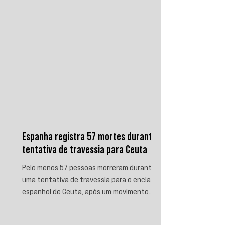
Espanha registra 57 mortes durante
tentativa de travessia para Ceuta
Pelo menos 57 pessoas morreram durante
uma tentativa de travessia para o enclave
espanhol de Ceuta, após um movimento
migratório envolvendo dezenas de milhares
de marroquinos na fronteira entre Espanha