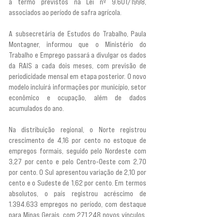
a termo previstos na Lei nº 9.601/1998, 
associados ao período de safra agrícola.
A subsecretária de Estudos do Trabalho, Paula 
Montagner, informou que o Ministério do 
Trabalho e Emprego passará a divulgar os dados 
da RAIS a cada dois meses, com previsão de 
periodicidade mensal em etapa posterior. O novo 
modelo incluirá informações por município, setor 
econômico e ocupação, além de dados 
acumulados do ano.
Na distribuição regional, o Norte registrou 
crescimento de 4,16 por cento no estoque de 
empregos formais, seguido pelo Nordeste com 
3,27 por cento e pelo Centro-Oeste com 2,70 
por cento. O Sul apresentou variação de 2,10 por 
cento e o Sudeste de 1,62 por cento. Em termos 
absolutos, o país registrou acréscimo de 
1.394.633 empregos no período, com destaque 
para Minas Gerais, com 271.248 novos vínculos, 