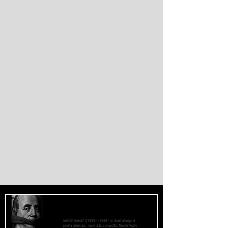
e Marrocos. As autoridades espanholas
informaram que parte das vítimas morreu
por afogamento e outra parte foi
esmagada ao tentar escalar o quebra-mar
que sustenta a cerca fronteiriça. Enquanto
Madri e Rabat intensificaram as operações
de controle e retorno de migrantes, o epis
O Fascismo é a Verdadeira Face do
Capitalismo - Bertolt Brecht
Bertolt Brecht (1898–1956) foi dramaturgo e
poeta alemão, marxista convicto. Neste texto