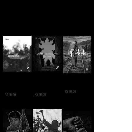
A MORTE DE IVAN
Domingo
A ESTRADA - Jack
ILITCH - Liev
Vermelho -
London
Tolstói
Máximo Gorki
R$10,00
R$10,00
R$10,00