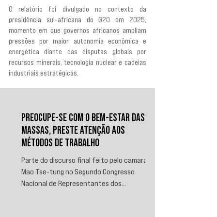
O relatório foi divulgado no contexto da 
presidência sul-africana do G20 em 2025, 
momento em que governos africanos ampliam 
pressões por maior autonomia econômica e 
energética diante das disputas globais por 
recursos minerais, tecnologia nuclear e cadeias 
industriais estratégicas.
PREOCUPE-SE COM O BEM-ESTAR DAS
MASSAS, PRESTE ATENÇÃO AOS
MÉTODOS DE TRABALHO
Parte do discurso final feito pelo camarada
Mao Tse-tung no Segundo Congresso
Nacional de Representantes dos
Trabalhadores e Camponeses, realizado em
Juichin, província de Kiangsi, em janeiro de