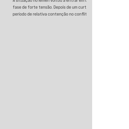
A situação no Iêmen voltou a entrar em uma
fase de forte tensão. Depois de um curto
período de relativa contenção no conflito,
novos ataques sauditas contra áreas sob
controle de Ansar Allah, incluindo a ofensiva
contra o aeroporto internacional de Sanaá
em julho, recolocaram o país no centro da
disputa regional. Em resposta, as forças
iemenitas declararam um bloqueio marítimo
contra a Arábia Saudita e passaram a
ameaçar instalações e embarcações
ligadas ao reino. Nos últimos