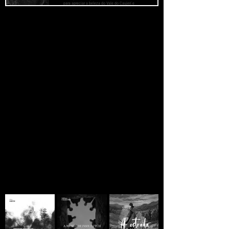
para apreciar a beleza do Vale do Caujerí e
definir estratégias que permitissem o
desenvolvimento agrícola, econômico e social
daquela região sul de Guantánamo.
JORNAL CLANDESTINO
Se você está lendo
ainda há esperança