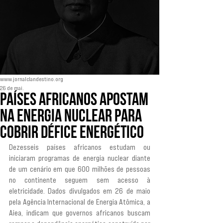
www.jornalclandestino.org
26 de mai.
Países africanos apostam
na energia nuclear para
cobrir défice energético
Dezesseis países africanos estudam ou 
iniciaram programas de energia nuclear diante 
de um cenário em que 600 milhões de pessoas 
no continente seguem sem acesso à 
eletricidade. Dados divulgados em 26 de maio 
pela Agência Internacional de Energia Atômica, a 
Aiea, indicam que governos africanos buscam 