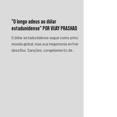
"O longo adeus ao dólar
estadunidense" POR VIJAY PRASHAD
O dólar estadunidense segue como principal
moeda global, mas sua hegemonia enfrenta
desafios. Sanções, congelamento de
reservas e a crescente busca por
alternativas impulsionam a desdolarização.
O processo, porém, é gradual e exige novas
instituições financeiras capazes de
promover desenvolvimento soberano e
reduzir a dependência do sistema
monetário dominado pelos EUA.