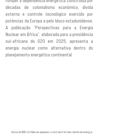
romper a dependência energética construída por 
décadas de colonialismo econômico, dívida 
externa e controle tecnológico exercido por 
potências da Europa e pelo bloco estadunidense. 
A publicação “Perspectivas para a Energia 
Nuclear em África”, elaborada para a presidência 
sul-africana do G20 em 2025, apresenta a 
energia nuclear como alternativa dentro do 
planejamento energético continental.
Cerca de 600 milhões de pessoas vivem sem fornecimento de energia 