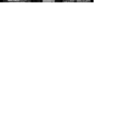
A MORTE DE IVAN
Domingo
A ESTRADA - Jack
ILITCH - Liev
Vermelho -
London
Tolstói
Máximo Gorki
R$10,00
R$10,00
R$10,00
GREVE GERAL - Jack
A VIDA
A VIDA
London
CLANDESTINA DE
CLANDESTINA DE
LEILA
R$5,00
MANDELA
R$10,00
R$10,00