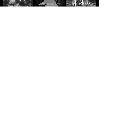
A MORTE DE IVAN
Domingo
A ESTRADA - Jack
ILITCH - Liev
Vermelho -
London
Tolstói
Máximo Gorki
R$10,00
R$10,00
R$10,00
GREVE GERAL - Jack
A VIDA
A VIDA
London
CLANDESTINA DE
CLANDESTINA DE
LEILA
R$5,00
MANDELA
R$10,00
R$10,00