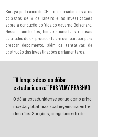
Soraya participou de CPIs relacionadas aos atos 
golpistas de 8 de janeiro e às investigações 
sobre a condução política do governo Bolsonaro. 
Nessas comissões, houve sucessivas recusas 
de aliados do ex-presidente em comparecer para 
prestar depoimento, além de tentativas de 
obstrução das investigações parlamentares.
"O longo adeus ao dólar
estadunidense" POR VIJAY PRASHAD
O dólar estadunidense segue como principal
moeda global, mas sua hegemonia enfrenta
desafios. Sanções, congelamento de
reservas e a crescente busca por
alternativas impulsionam a desdolarização.
O processo, porém, é gradual e exige novas