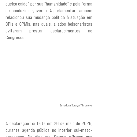
queixo caído” por sua “humanidade” e pela forma 
de conduzir o governo. A parlamentar também 
relacionou sua mudança política à atuação em 
CPIs e CPMIs, nas quais, aliados bolsonaristas 
evitaram prestar esclarecimentos ao 
Congresso.
Senadora Soraya Thronicke
A declaração foi feita em 26 de maio de 2026, 
durante agenda pública no interior sul-mato-
grossense. No discurso, Soraya afirmou que 