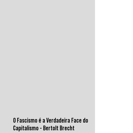
instituições financeiras capazes de
promover desenvolvimento soberano e
reduzir a dependência do sistema
monetário dominado pelos EUA.
O Fascismo é a Verdadeira Face do
Capitalismo - Bertolt Brecht