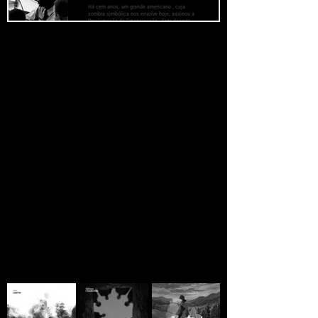
Há cem anos, um grande americano , cuja
sombra simbólica nos envolve hoje, assinou a
Proclamação da Emancipação . Este decreto
histórico surgiu como um farol de esperança
para milhões de escravos negros que haviam
sido queimados pelas chamas da injustiça
JORNAL CLANDESTINO
implacável. Surgiu como um alvorecer radiante
para pôr fim à longa noite de seu cativeiro.
Se você está lendo
ainda há esperança