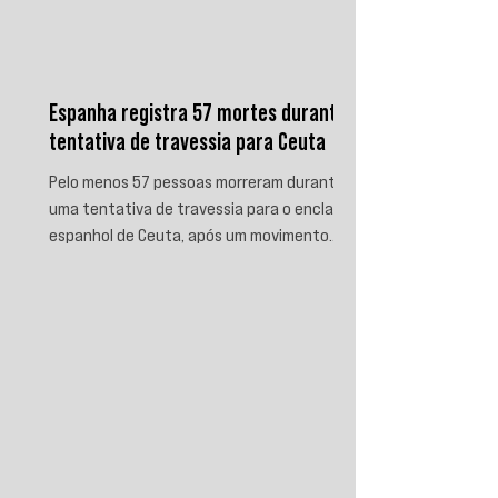
Espanha registra 57 mortes durante
tentativa de travessia para Ceuta
Pelo menos 57 pessoas morreram durante
uma tentativa de travessia para o enclave
espanhol de Ceuta, após um movimento
migratório envolvendo dezenas de milhares
de marroquinos na fronteira entre Espanha
e Marrocos. As autoridades espanholas
informaram que parte das vítimas morreu
por afogamento e outra parte foi
esmagada ao tentar escalar o quebra-mar
que sustenta a cerca fronteiriça. Enquanto
Madri e Rabat intensificaram as operações
de controle e retorno de migrantes, o epis