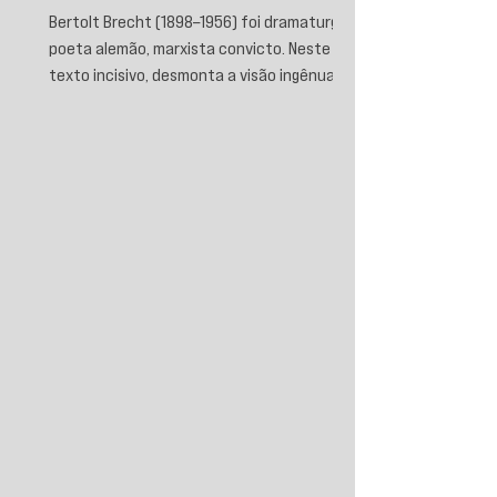
Bertolt Brecht (1898–1956) foi dramaturgo e
poeta alemão, marxista convicto. Neste
texto incisivo, desmonta a visão ingênua
que separa fascismo de capitalismo,
afirmando que aquele é sua fase mais
brutal e descarnada. Critica os que
condenam a barbárie sem atacar suas
raízes econômicas, exigindo uma verdade
prática que aponte causas evitáveis e
mobilize a ação contra o sistema que a
produz.