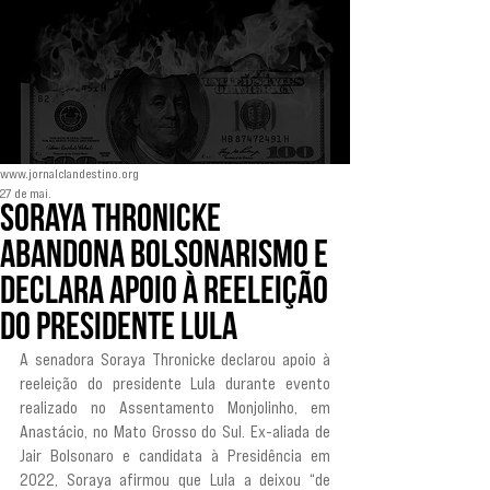
www.jornalclandestino.org
27 de mai.
Soraya Thronicke
abandona bolsonarismo e
declara apoio à reeleição
do Presidente Lula
A senadora Soraya Thronicke declarou apoio à 
reeleição do presidente Lula durante evento 
realizado no Assentamento Monjolinho, em 
Anastácio, no Mato Grosso do Sul. Ex-aliada de 
Jair Bolsonaro e candidata à Presidência em 
2022, Soraya afirmou que Lula a deixou “de 