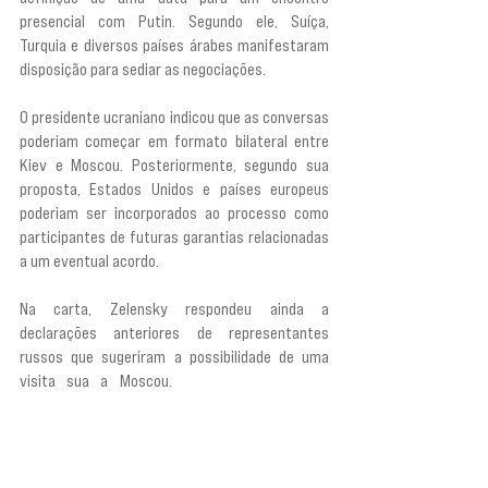
presencial com Putin. Segundo ele, Suíça, 
Turquia e diversos países árabes manifestaram 
disposição para sediar as negociações.
O presidente ucraniano indicou que as conversas 
poderiam começar em formato bilateral entre 
Kiev e Moscou. Posteriormente, segundo sua 
proposta, Estados Unidos e países europeus 
poderiam ser incorporados ao processo como 
participantes de futuras garantias relacionadas 
a um eventual acordo.
Na carta, Zelensky respondeu ainda a 
declarações anteriores de representantes 
russos que sugeriram a possibilidade de uma 
visita sua a Moscou. 
“Seus representantes, 
sorrindo, disseram que eu supostamente poderia 
ir a Moscou. Mas, depois desses 26 anos, não há 
nada para um líder ucraniano fazer em sua 
capital, assim como não há nada para um líder 