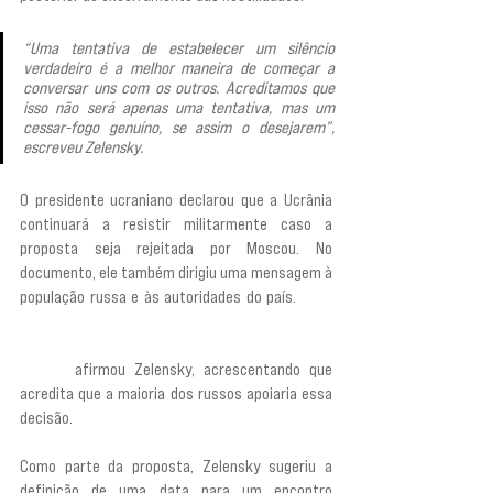
“Uma tentativa de estabelecer um silêncio 
verdadeiro é a melhor maneira de começar a 
conversar uns com os outros. Acreditamos que 
isso não será apenas uma tentativa, mas um 
cessar-fogo genuíno, se assim o desejarem”, 
escreveu Zelensky.
O presidente ucraniano declarou que a Ucrânia 
continuará a resistir militarmente caso a 
proposta seja rejeitada por Moscou. No 
documento, ele também dirigiu uma mensagem à 
população russa e às autoridades do país. 
“Não 
tenham medo de deixar esta guerra para trás - 
isso é o mais importante que se exige de vocês 
agora”, 
afirmou Zelensky, acrescentando que 
acredita que a maioria dos russos apoiaria essa 
decisão.
Como parte da proposta, Zelensky sugeriu a 
definição de uma data para um encontro 