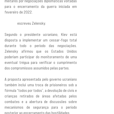
militares por negociações diplomáticas voltadas 
para o encerramento da guerra iniciada em 
fevereiro de 2022. 
“A escolha agora é sua. Basta 
desta guerra. A Ucrânia propõe pôr fim a esta 
guerra”, 
escreveu Zelensky.
Segundo o presidente ucraniano, Kiev está 
disposta a implementar um cessar-fogo total 
durante todo o período das negociações. 
Zelensky afirmou que os Estados Unidos 
poderiam participar do monitoramento de uma 
eventual trégua para verificar o cumprimento 
dos compromissos assumidos pelas partes.
A proposta apresentada pelo governo ucraniano 
também inclui uma troca de prisioneiros sob a 
fórmula “todos por todos”, a devolução de civis e 
crianças retirados de áreas afetadas pelos 
combates e a abertura de discussões sobre 
mecanismos de segurança para o período 
posterior ao encerramento das hostilidades.