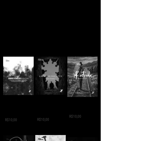
A MORTE DE IVAN
Domingo
A ESTRADA - Jack
ILITCH - Liev
Vermelho -
London
Tolstói
Máximo Gorki
R$10,00
R$10,00
R$10,00