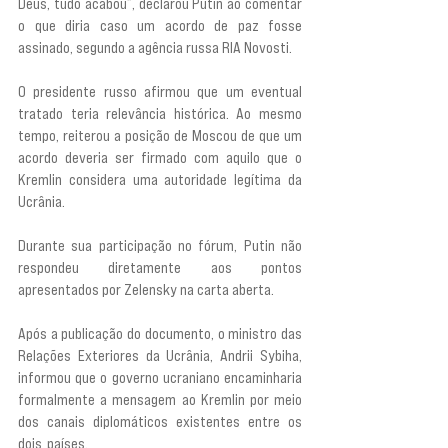
Deus, tudo acabou”, declarou Putin ao comentar 
o que diria caso um acordo de paz fosse 
assinado, segundo a agência russa RIA Novosti.
O presidente russo afirmou que um eventual 
tratado teria relevância histórica. Ao mesmo 
tempo, reiterou a posição de Moscou de que um 
acordo deveria ser firmado com aquilo que o 
Kremlin considera uma autoridade legítima da 
Ucrânia.
Durante sua participação no fórum, Putin não 
respondeu diretamente aos pontos 
apresentados por Zelensky na carta aberta.
Após a publicação do documento, o ministro das 
Relações Exteriores da Ucrânia, Andrii Sybiha, 
informou que o governo ucraniano encaminharia 
formalmente a mensagem ao Kremlin por meio 
dos canais diplomáticos existentes entre os 
dois países. 
“Esta carta aberta é uma proposta 