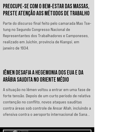
PREOCUPE-SE COM O BEM-ESTAR DAS MASSAS,
PRESTE ATENÇÃO AOS MÉTODOS DE TRABALHO
Parte do discurso final feito pelo camarada Mao Tse-
tung no Segundo Congresso Nacional de
Representantes dos Trabalhadores e Camponeses,
realizado em Juichin, província de Kiangsi, em
janeiro de 1934.
IÊMEN DESAFIA A HEGEMONIA DOS EUA E DA
ARÁBIA SAUDITA NO ORIENTE MÉDIO
A situação no Iêmen voltou a entrar em uma fase de
forte tensão. Depois de um curto período de relativa
contenção no conflito, novos ataques sauditas
contra áreas sob controle de Ansar Allah, incluindo a
ofensiva contra o aeroporto internacional de Sanaá
em julho, recolocaram o país no centro da disputa
regional. Em resposta, as forças iemenitas