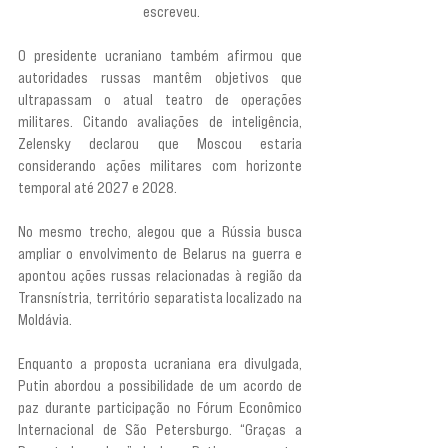
russo fazer em Kiev”, 
escreveu.
O presidente ucraniano também afirmou que 
autoridades russas mantêm objetivos que 
ultrapassam o atual teatro de operações 
militares. Citando avaliações de inteligência, 
Zelensky declarou que Moscou estaria 
considerando ações militares com horizonte 
temporal até 2027 e 2028.
No mesmo trecho, alegou que a Rússia busca 
ampliar o envolvimento de Belarus na guerra e 
apontou ações russas relacionadas à região da 
Transnístria, território separatista localizado na 
Moldávia.
Enquanto a proposta ucraniana era divulgada, 
Putin abordou a possibilidade de um acordo de 
paz durante participação no Fórum Econômico 
Internacional de São Petersburgo. “Graças a 