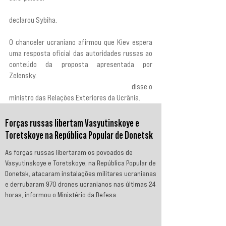
séria e significativa para acabar com a guerra”,
declarou Sybiha.
O chanceler ucraniano afirmou que Kiev espera 
uma resposta oficial das autoridades russas ao 
conteúdo da proposta apresentada por 
Zelensky. 
“Chegou a hora de pôr fim a esta 
guerra. Chegou a hora de escolher a paz”, 
disse o 
ministro das Relações Exteriores da Ucrânia.
Forças russas libertam Vasyutinskoye e
Toretskoye na República Popular de Donetsk
As forças russas libertaram os povoados de
Vasyutinskoye e Toretskoye, na República Popular de
Donetsk, atacaram instalações militares ucranianas
e derrubaram 970 drones ucranianos nas últimas 24
horas, informou o Ministério da Defesa.