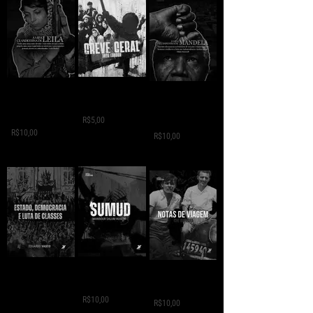
GREVE GERAL - Jack
A VIDA
A VIDA
London
CLANDESTINA DE
CLANDESTINA DE
LEILA
R$5,00
MANDELA
R$10,00
R$10,00
SUMUD - Mansour
ESTADO,
NOTAS DE VIAGEM -
Salum
DEMOCRÁCIA E
Che Guevara
LUTA DE CLASSES -
R$10,00
R$10,00
Eduardo Vasco