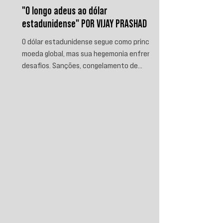
"O longo adeus ao dólar
estadunidense" POR VIJAY PRASHAD
O dólar estadunidense segue como principal
moeda global, mas sua hegemonia enfrenta
desafios. Sanções, congelamento de
reservas e a crescente busca por
alternativas impulsionam a desdolarização.
O processo, porém, é gradual e exige novas
instituições financeiras capazes de
promover desenvolvimento soberano e
reduzir a dependência do sistema
monetário dominado pelos EUA.