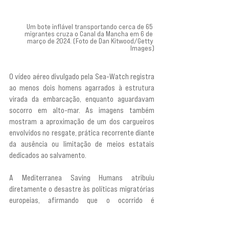
Um bote inflável transportando cerca de 65 
migrantes cruza o Canal da Mancha em 6 de 
março de 2024. (Foto de Dan Kitwood/Getty 
Images)
O vídeo aéreo divulgado pela Sea-Watch registra 
ao menos dois homens agarrados à estrutura 
virada da embarcação, enquanto aguardavam 
socorro em alto-mar. As imagens também 
mostram a aproximação de um dos cargueiros 
envolvidos no resgate, prática recorrente diante 
da ausência ou limitação de meios estatais 
dedicados ao salvamento.
A Mediterranea Saving Humans atribuiu 
diretamente o desastre às políticas migratórias 
europeias, afirmando que o ocorrido é 
“consequência de políticas de governos europeus 
que se recusam a abrir rotas seguras e legais”