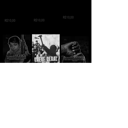
A MORTE DE IVAN
Domingo
A ESTRADA - Jack
ILITCH - Liev
Vermelho -
London
Tolstói
Máximo Gorki
R$10,00
R$10,00
R$10,00
GREVE GERAL - Jack
A VIDA
A VIDA
London
CLANDESTINA DE
CLANDESTINA DE
LEILA
R$5,00
MANDELA
R$10,00
R$10,00