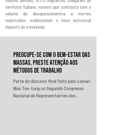
mesmo período, 6.175 migrantes chegaram ao 
território italiano, número que contrasta com o 
volume de desaparecimentos e mortes 
registrados, evidenciando o risco estrutural 
imposto às travessias.
PREOCUPE-SE COM O BEM-ESTAR DAS
MASSAS, PRESTE ATENÇÃO AOS
MÉTODOS DE TRABALHO
Parte do discurso final feito pelo camarada
Mao Tse-tung no Segundo Congresso
Nacional de Representantes dos
Trabalhadores e Camponeses, realizado em
Juichin, província de Kiangsi, em janeiro de
1934.