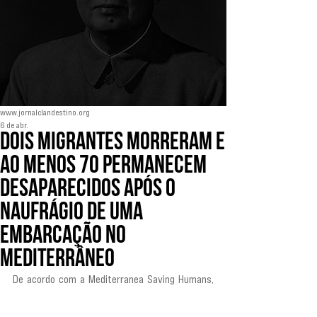
www.jornalclandestino.org
6 de abr.
Dois migrantes morreram e
ao menos 70 permanecem
desaparecidos após o
naufrágio de uma
embarcação no
Mediterrâneo
De acordo com a Mediterranea Saving Humans, 
“naufrágio trágico de Páscoa. 32 sobreviventes, 
dois corpos recuperados e mais de 70 pessoas 