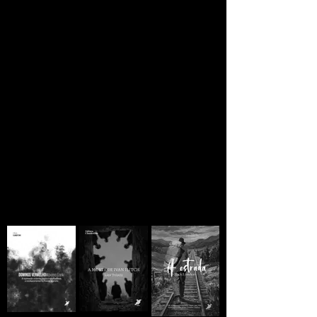
JORNAL CLANDESTINO
Se você está lendo
ainda há esperança