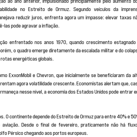
o ao ano anterior, impulsionado principalmente pelo aumento do
abilidade no Estreito de Ormuz. Segundo veículos da imprens
anejava reduzir juros, enfrenta agora um impasse: elevar taxas nã
ê-las pode agravar a inflação.
ação enfrentado nos anos 1970, quando crescimento estagnado 
porém, o quadro emerge diretamente da escalada militar e do colaps
 rotas energéticas globais.
mo ExxonMobil e Chevron, que inicialmente se beneficiaram da alt
frentam agora volatilidade crescente. Economistas alertam que, cas
 permaneça nesse nível, a economia dos Estados Unidos pode entrar e
dos. O continente depende do Estreito de Ormuz para entre 40% e 50
aviação. Desde o final de fevereiro, praticamente não há fluxo
Golfo Pérsico chegando aos portos europeus.