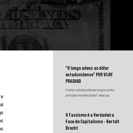
"O longo adeus ao dólar
estadunidense" POR VIJAY
PRASHAD
O dólar estadunidense segue como
e 
principal moeda global, mas sua
hegemonia enfrenta desafios.
l 
Sanções, congelamento de reservas e a
o 
crescente busca por alternativas
O Fascismo é a Verdadeira
impulsionam a desdolarização. O
s 
Face do Capitalismo - Bertolt
processo, porém, é gradual e exige
s 
novas instituições financeiras capazes
Brecht
de promover desenvolvimento