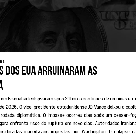
ura
s dos EUA arruinaram as
ã
s em Islamabad colapsaram após 21 horas contínuas de reuniões entr
l de 2026. O vice-presidente estadunidense JD Vance deixou a capita
rodada diplomática. O impasse ocorreu dias após um cessar-fog
agora enfrenta risco de ruptura em nove dias. Autoridades iraniana
nsideradas inaceitáveis impostas por Washington. O colapso da