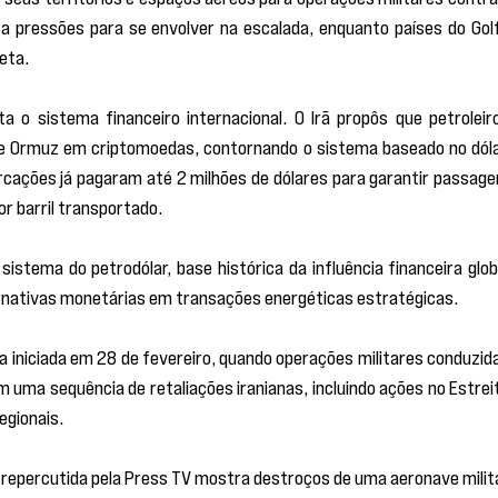
a pressões para se envolver na escalada, enquanto países do Golf
eta.
o sistema financeiro internacional. O Irã propôs que petroleiro
de Ormuz em criptomoedas, contornando o sistema baseado no dólar
cações já pagaram até 2 milhões de dólares para garantir passage
or barril transportado.
stema do petrodólar, base histórica da influência financeira globa
ternativas monetárias em transações energéticas estratégicas.
a iniciada em 28 de fevereiro, quando operações militares conduzida
 uma sequência de retaliações iranianas, incluindo ações no Estreit
egionais.
 repercutida pela Press TV mostra destroços de uma aeronave milita