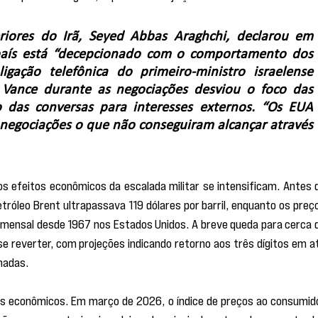
riores do Irã, Seyed Abbas Araghchi, declarou em 
país está “decepcionado com o comportamento dos 
gação telefônica do primeiro-ministro israelense 
Vance durante as negociações desviou o foco das 
o das conversas para interesses externos. “Os EUA 
negociações o que não conseguiram alcançar através 
s efeitos econômicos da escalada militar se intensificam. Antes d
tróleo Brent ultrapassava 119 dólares por barril, enquanto os preço
mensal desde 1967 nos Estados Unidos. A breve queda para cerca d
e reverter, com projeções indicando retorno aos três dígitos em at
madas.
es econômicos. Em março de 2026, o índice de preços ao consumido