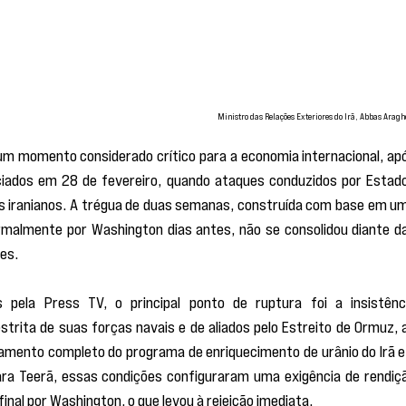
Ministro das Relações Exteriores do Irã, Abbas Aragh
m momento considerado crítico para a economia internacional, apó
iados em 28 de fevereiro, quando ataques conduzidos por Estado
ios iranianos. A trégua de duas semanas, construída com base em um
rmalmente por Washington dias antes, não se consolidou diante da
es.
pela Press TV, o principal ponto de ruptura foi a insistênci
trita de suas forças navais e de aliados pelo Estreito de Ormuz, a
ento completo do programa de enriquecimento de urânio do Irã e 
ra Teerã, essas condições configuraram uma exigência de rendiçã
nal por Washington, o que levou à rejeição imediata.