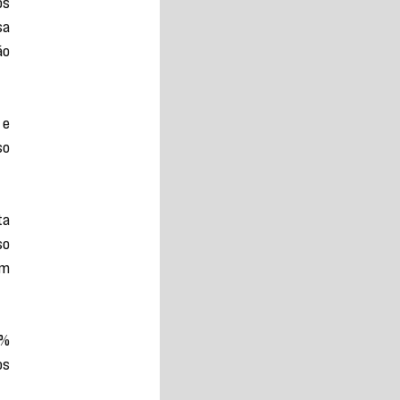
s 
a 
o 
e 
o 
a 
o 
m 
% 
s 