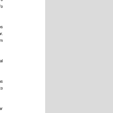
o 
s 
. 
m 
l 
s 
o 
r 