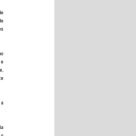
e 
e 
s 
o 
e 
, 
e 
a 
a 
o 