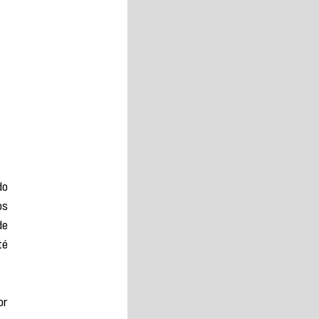
o 
s 
e 
é 
r 