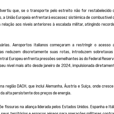
dvertiu que, se o transporte pelo estreito não for restabelecido d
 a União Europeia enfrentará escassez sistêmica de combustível d
elação aos níveis anteriores à escalada militar, atingindo recorde
árias. Aeroportos italianos começaram a restringir o acesso a
as reduzem discretamente suas rotas, introduzem sobretaxas 
entral Europeu enfrenta pressões semelhantes às do Federal Reserve
seu nível mais alto desde janeiro de 2024, impulsionada diretament
na região DACH, que inclui Alemanha, Áustria e Suíça, onde cresce 
da alta persistente dos preços de energia.
 fissuras na aliança liderada pelos Estados Unidos. Espanha e Itáli
seus territórios e espaços aéreos para operações militares contra 