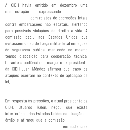
A CIDH havia emitido em dezembro uma 
manifestação expressando
 “profunda 
preocupação” 
com relatos de operações letais 
contra embarcações não estatais, alertando 
para possíveis violações do direito à vida. A 
comissão pediu aos Estados Unidos que 
evitassem o uso de força militar letal em ações 
de segurança pública, mantendo ao mesmo 
tempo disposição para cooperação técnica. 
Durante a audiência de março, o ex-presidente 
da CIDH Juan Méndez afirmou que, caso os 
ataques ocorram no contexto de aplicação da 
lei, 
“não se pode simplesmente matar pessoas; é 
preciso tentar prendê-las e levá-las à justiça”.
Em resposta às pressões, o atual presidente da 
CIDH, Stuardo Ralón, negou que exista 
interferência dos Estados Unidos na atuação do 
órgão e afirmou que a comissão 
“não realiza 
investigações no sentido estrito”
 em audiências 