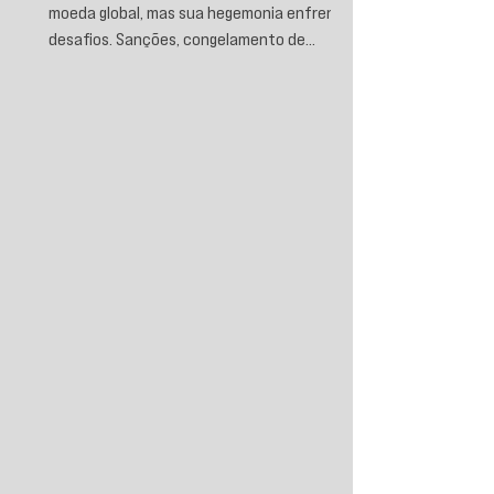
moeda global, mas sua hegemonia enfrenta
desafios. Sanções, congelamento de
reservas e a crescente busca por
alternativas impulsionam a desdolarização.
O processo, porém, é gradual e exige novas
instituições financeiras capazes de
promover desenvolvimento soberano e
reduzir a dependência do sistema
monetário dominado pelos EUA.