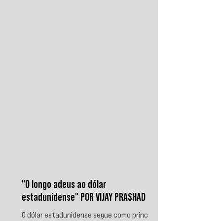
disputa regional. Em resposta, as forças
iemenitas declararam um bloqueio marítimo
contra a Arábia Saudita e passaram a
ameaçar instalações e embarcações
ligadas ao reino. Nos últimos
"O longo adeus ao dólar
estadunidense" POR VIJAY PRASHAD
O dólar estadunidense segue como principal