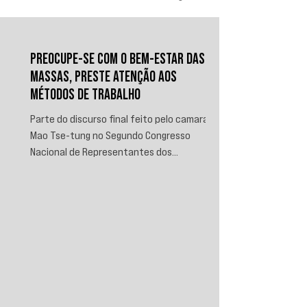
PREOCUPE-SE COM O BEM-ESTAR DAS
MASSAS, PRESTE ATENÇÃO AOS
MÉTODOS DE TRABALHO
Parte do discurso final feito pelo camarada
Mao Tse-tung no Segundo Congresso
Nacional de Representantes dos
Trabalhadores e Camponeses, realizado em
Juichin, província de Kiangsi, em janeiro de
1934.