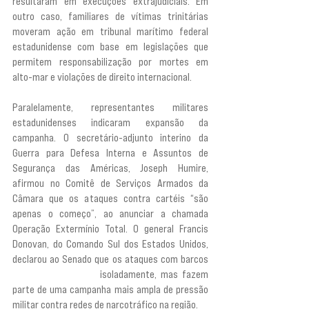
resultaram em execuções extrajudiciais. Em 
outro caso, familiares de vítimas trinitárias 
moveram ação em tribunal marítimo federal 
estadunidense com base em legislações que 
permitem responsabilização por mortes em 
alto-mar e violações de direito internacional.
Paralelamente, representantes militares 
estadunidenses indicaram expansão da 
campanha. O secretário-adjunto interino da 
Guerra para Defesa Interna e Assuntos de 
Segurança das Américas, Joseph Humire, 
afirmou no Comitê de Serviços Armados da 
Câmara que os ataques contra cartéis “são 
apenas o começo”, ao anunciar a chamada 
Operação Extermínio Total. O general Francis 
Donovan, do Comando Sul dos Estados Unidos, 
declarou ao Senado que os ataques com barcos 
“não são a solução”
 isoladamente, mas fazem 
parte de uma campanha mais ampla de pressão 
militar contra redes de narcotráfico na região.