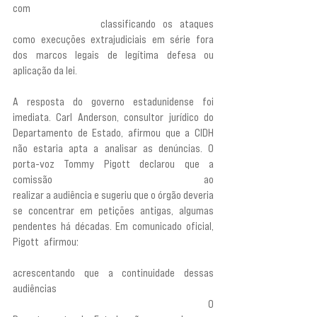
com 
“violência ilegal que viola flagrantemente os 
direitos humanos”,
 classificando os ataques 
como execuções extrajudiciais em série fora 
dos marcos legais de legítima defesa ou 
aplicação da lei.
A resposta do governo estadunidense foi 
imediata. Carl Anderson, consultor jurídico do 
Departamento de Estado, afirmou que a CIDH 
não estaria apta a analisar as denúncias. O 
porta-voz Tommy Pigott declarou que a 
comissão 
“extrapolou em muito seu mandato”
 ao 
realizar a audiência e sugeriu que o órgão deveria 
se concentrar em petições antigas, algumas 
pendentes há décadas. Em comunicado oficial, 
Pigott afirmou: 
“A CIDH não tem competência 
para analisar as questões em causa”,
acrescentando que a continuidade dessas 
audiências 
“risca minar a credibilidade do 
sistema interamericano de direitos humanos”. 
O 