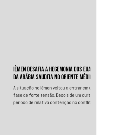
IÊMEN DESAFIA A HEGEMONIA DOS EUA E
DA ARÁBIA SAUDITA NO ORIENTE MÉDIO
A situação no Iêmen voltou a entrar em uma
fase de forte tensão. Depois de um curto
período de relativa contenção no conflito,
novos ataques sauditas contra áreas sob
controle de Ansar Allah, incluindo a ofensiva
contra o aeroporto internacional de Sanaá
em julho, recolocaram o país no centro da