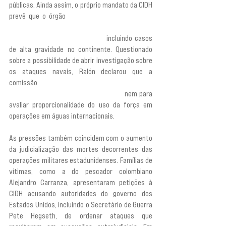
públicas. Ainda assim, o próprio mandato da CIDH 
prevê que o órgão
 “recebe, analisa e investiga 
petições individuais nas quais se alegam 
violações de direitos humanos”,
 incluindo casos 
de alta gravidade no continente. Questionado 
sobre a possibilidade de abrir investigação sobre 
os ataques navais, Ralón declarou que a 
comissão 
“não tem competência para iniciar 
ações de ofício nos termos propostos”, 
nem para 
avaliar proporcionalidade do uso da força em 
operações em águas internacionais.
As pressões também coincidem com o aumento 
da judicialização das mortes decorrentes das 
operações militares estadunidenses. Famílias de 
vítimas, como a do pescador colombiano 
Alejandro Carranza, apresentaram petições à 
CIDH acusando autoridades do governo dos 
Estados Unidos, incluindo o Secretário de Guerra 
Pete Hegseth, de ordenar ataques que 