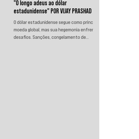
"O longo adeus ao dólar
estadunidense" POR VIJAY PRASHAD
O dólar estadunidense segue como principal
moeda global, mas sua hegemonia enfrenta
desafios. Sanções, congelamento de
reservas e a crescente busca por
alternativas impulsionam a desdolarização.
O processo, porém, é gradual e exige novas
instituições financeiras capazes de
promover desenvolvimento soberano e
reduzir a dependência do sistema
monetário dominado pelos EUA.