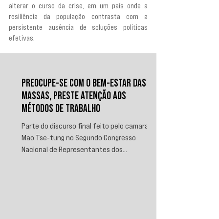
alterar o curso da crise, em um país onde a 
resiliência da população contrasta com a 
persistente ausência de soluções políticas 
efetivas.
PREOCUPE-SE COM O BEM-ESTAR DAS
MASSAS, PRESTE ATENÇÃO AOS
MÉTODOS DE TRABALHO
Parte do discurso final feito pelo camarada
Mao Tse-tung no Segundo Congresso
Nacional de Representantes dos
Trabalhadores e Camponeses, realizado em
Juichin, província de Kiangsi, em janeiro de
1934.