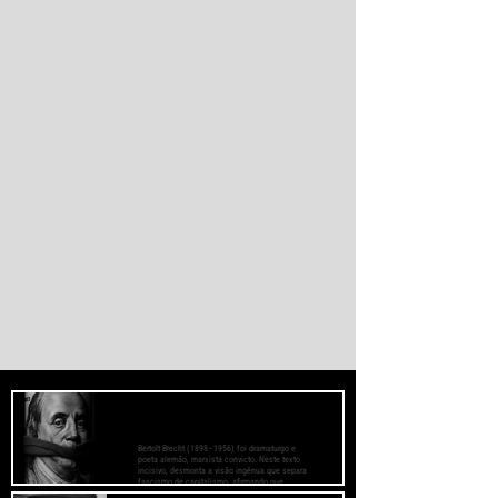
por afogamento e outra parte foi
esmagada ao tentar escalar o quebra-mar
que sustenta a cerca fronteiriça. Enquanto
Madri e Rabat intensificaram as operações
de controle e retorno de migrantes, o epis
O Fascismo é a Verdadeira Face do
Capitalismo - Bertolt Brecht
Bertolt Brecht (1898–1956) foi dramaturgo e
poeta alemão, marxista convicto. Neste texto
incisivo, desmonta a visão ingênua que separa
fascismo de capitalismo, afirmando que
aquele é sua fase mais brutal e descarnada.