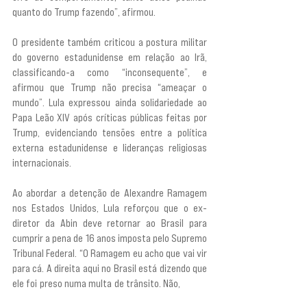
quanto do Trump fazendo”, afirmou.
O presidente também criticou a postura militar 
do governo estadunidense em relação ao Irã, 
classificando-a como “inconsequente”, e 
afirmou que Trump não precisa “ameaçar o 
mundo”. Lula expressou ainda solidariedade ao 
Papa Leão XIV após críticas públicas feitas por 
Trump, evidenciando tensões entre a política 
externa estadunidense e lideranças religiosas 
internacionais.
Ao abordar a detenção de Alexandre Ramagem 
nos Estados Unidos, Lula reforçou que o ex-
diretor da Abin deve retornar ao Brasil para 
cumprir a pena de 16 anos imposta pelo Supremo 
Tribunal Federal. “O Ramagem eu acho que vai vir 
para cá. A direita aqui no Brasil está dizendo que 
ele foi preso numa multa de trânsito. Não, 
ele foi 
pego porque foi condenado a 16 anos de prisão. É 