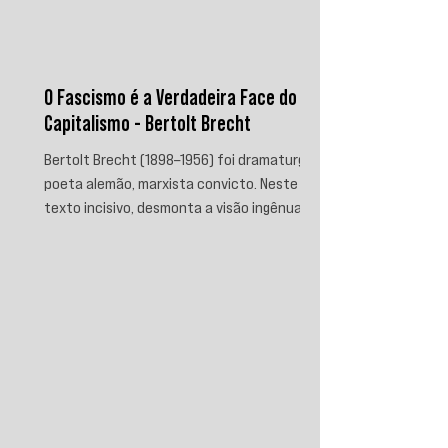
O Fascismo é a Verdadeira Face do
Capitalismo - Bertolt Brecht
Bertolt Brecht (1898–1956) foi dramaturgo e
poeta alemão, marxista convicto. Neste
texto incisivo, desmonta a visão ingênua
que separa fascismo de capitalismo,
afirmando que aquele é sua fase mais
brutal e descarnada. Critica os que
condenam a barbárie sem atacar suas
raízes econômicas, exigindo uma verdade
prática que aponte causas evitáveis e
mobilize a ação contra o sistema que a
produz.