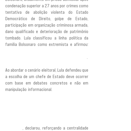
condenação superior a 27 anos por crimes como 
tentativa de abolição violenta do Estado 
Democrático de Direito, golpe de Estado, 
participação em organização criminosa armada, 
dano qualificado e deterioração de patrimônio 
tombado. Lula classificou a linha política da 
família Bolsonaro como extremista e afirmou: 
“Tenho o compromisso moral e ético de não 
permitir que um fascista volte a governar o país”
.
Ao abordar o cenário eleitoral, Lula defendeu que 
a escolha de um chefe de Estado deve ocorrer 
com base em debates concretos e não em 
manipulação informacional. 
“Precisamos levar a 
sociedade brasileira ao momento eleitoral 
discutindo com seriedade o que precisamos 
discutir para escolher um chefe de Estado. Se ela 
for na base da mentira, o resultado pode ser um 
desastre para a democracia e para a sociedade 
brasileira”
, declarou, reforçando a centralidade 