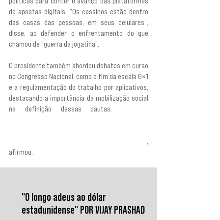
políticas para conter o avanço das plataformas 
de apostas digitais. “Os cassinos estão dentro 
das casas das pessoas, em seus celulares”, 
disse, ao defender o enfrentamento do que 
chamou de “guerra da jogatina”.
O presidente também abordou debates em curso 
no Congresso Nacional, como o fim da escala 6×1 
e a regulamentação do trabalho por aplicativos, 
destacando a importância da mobilização social 
na definição dessas pautas. 
“Estamos 
trabalhando com muito afinco para, quando 
mandarmos os projetos do governo, eles possam 
atender ao máximo as demandas das pessoas”
, 
afirmou.
"O longo adeus ao dólar
estadunidense" POR VIJAY PRASHAD