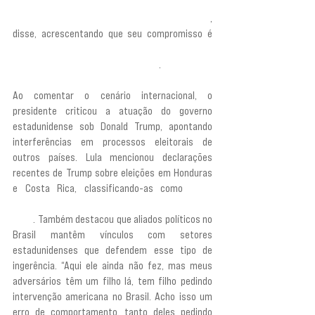
Foi mais difícil recuperar os anos de desastre do 
governo anterior do que começar em 2003”
, 
disse, acrescentando que seu compromisso é 
“fazer o país dar um salto definitivo para se 
transformar num país desenvolvido”
.
Ao comentar o cenário internacional, o 
presidente criticou a atuação do governo 
estadunidense sob Donald Trump, apontando 
interferências em processos eleitorais de 
outros países. Lula mencionou declarações 
recentes de Trump sobre eleições em Honduras 
e Costa Rica, classificando-as como 
“uma 
intromissão sem precedentes na soberania de um 
país”
. Também destacou que aliados políticos no 
Brasil mantêm vínculos com setores 
estadunidenses que defendem esse tipo de 
ingerência. “Aqui ele ainda não fez, mas meus 
adversários têm um filho lá, tem filho pedindo 
intervenção americana no Brasil. Acho isso um 
erro de comportamento, tanto deles pedindo 