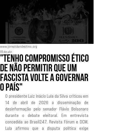
www.jornalclandestino.org
15 de abr.
"Tenho compromisso ético
de não permitir que um
fascista volte a governar
o país"
O presidente Luiz Inácio Lula da Silva criticou em 
14 de abril de 2026 a disseminação de 
desinformação pelo senador Flávio Bolsonaro 
durante o debate eleitoral. Em entrevista 
concedida ao Brasil247, Revista Fórum e DCM, 
Lula afirmou que a disputa política exige 