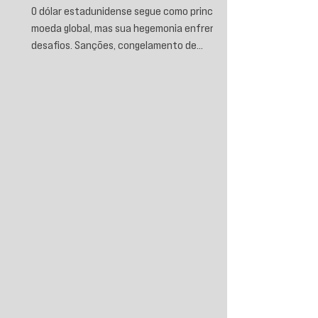
O dólar estadunidense segue como principal
moeda global, mas sua hegemonia enfrenta
desafios. Sanções, congelamento de
reservas e a crescente busca por
alternativas impulsionam a desdolarização.
O processo, porém, é gradual e exige novas
instituições financeiras capazes de
promover desenvolvimento soberano e
reduzir a dependência do sistema
monetário dominado pelos EUA.