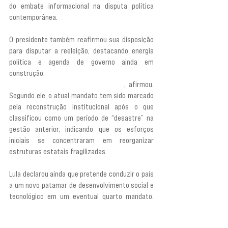
do embate informacional na disputa política 
contemporânea.
O presidente também reafirmou sua disposição 
para disputar a reeleição, destacando energia 
política e agenda de governo ainda em 
construção. 
“Nunca tive tanta energia para ser 
presidente da República como agora”
, afirmou. 
Segundo ele, o atual mandato tem sido marcado 
pela reconstrução institucional após o que 
classificou como um período de “desastre” na 
gestão anterior, indicando que os esforços 
iniciais se concentraram em reorganizar 
estruturas estatais fragilizadas.
Lula declarou ainda que pretende conduzir o país 
a um novo patamar de desenvolvimento social e 
tecnológico em um eventual quarto mandato. 
“Eu tenho muita coisa para fazer nesse país. Tem 
muita coisa. Nós apenas começamos a alicerçar. 