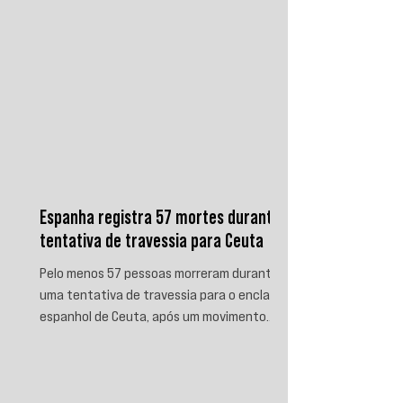
Espanha registra 57 mortes durante
tentativa de travessia para Ceuta
Pelo menos 57 pessoas morreram durante
uma tentativa de travessia para o enclave
espanhol de Ceuta, após um movimento
migratório envolvendo dezenas de milhares
de marroquinos na fronteira entre Espanha
e Marrocos. As autoridades espanholas
informaram que parte das vítimas morreu