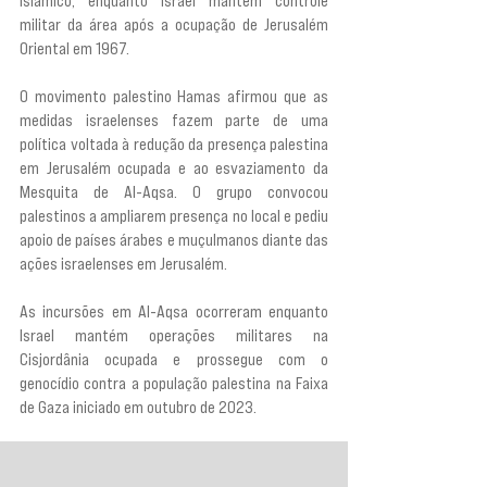
islâmico, enquanto Israel mantém controle 
militar da área após a ocupação de Jerusalém 
Oriental em 1967.
O movimento palestino Hamas afirmou que as 
medidas israelenses fazem parte de uma 
política voltada à redução da presença palestina 
em Jerusalém ocupada e ao esvaziamento da 
Mesquita de Al-Aqsa. O grupo convocou 
palestinos a ampliarem presença no local e pediu 
apoio de países árabes e muçulmanos diante das 
ações israelenses em Jerusalém.
As incursões em Al-Aqsa ocorreram enquanto 
Israel mantém operações militares na 
Cisjordânia ocupada e prossegue com o 
genocídio contra a população palestina na Faixa 
de Gaza iniciado em outubro de 2023.