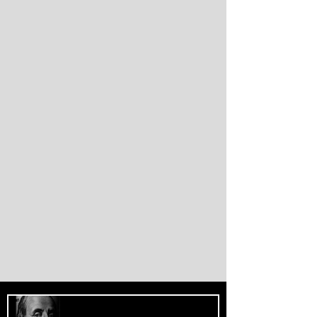
de marroquinos na fronteira entre Espanha
e Marrocos. As autoridades espanholas
informaram que parte das vítimas morreu
por afogamento e outra parte foi
esmagada ao tentar escalar o quebra-mar
que sustenta a cerca fronteiriça. Enquanto
Madri e Rabat intensificaram as operações
de controle e retorno de migrantes, o epis
O Fascismo é a Verdadeira Face do