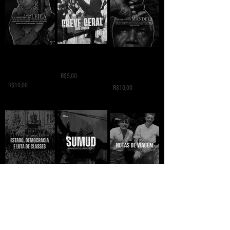
GREVE GERAL - Jack
A VIDA
A VIDA
London
CLANDESTINA DE
CLANDESTINA DE
LEILA
R$5,00
MANDELA
R$10,00
R$10,00
SUMUD - Mansour
ESTADO,
NOTAS DE VIAGEM -
Salum
DEMOCRÁCIA E
Che Guevara
LUTA DE CLASSES -
R$10,00
R$10,00
Eduardo Vasco
R$10,00