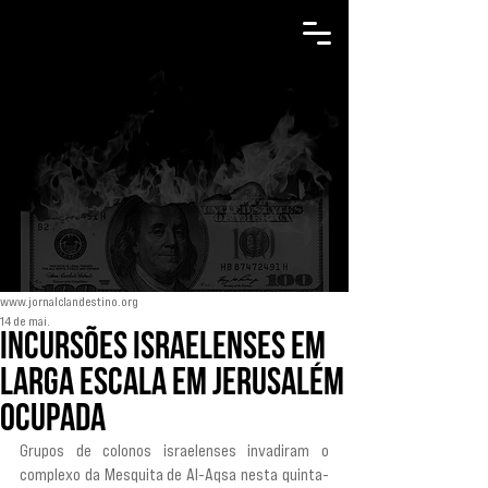
www.jornalclandestino.org
14 de mai.
Incursões israelenses em
larga escala em Jerusalém
ocupada
Grupos de colonos israelenses invadiram o 
complexo da Mesquita de Al-Aqsa nesta quinta-