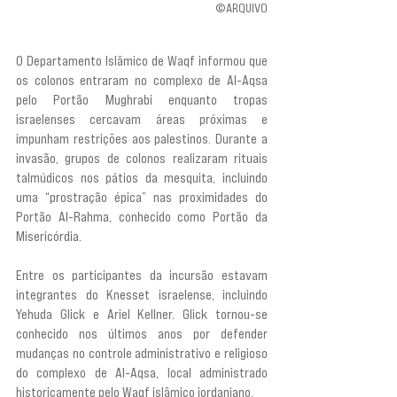
©ARQUIVO
O Departamento Islâmico de Waqf informou que 
os colonos entraram no complexo de Al-Aqsa 
pelo Portão Mughrabi enquanto tropas 
israelenses cercavam áreas próximas e 
impunham restrições aos palestinos. Durante a 
invasão, grupos de colonos realizaram rituais 
talmúdicos nos pátios da mesquita, incluindo 
uma “prostração épica” nas proximidades do 
Portão Al-Rahma, conhecido como Portão da 
Misericórdia.
Entre os participantes da incursão estavam 
integrantes do Knesset israelense, incluindo 
Yehuda Glick e Ariel Kellner. Glick tornou-se 
conhecido nos últimos anos por defender 
mudanças no controle administrativo e religioso 
do complexo de Al-Aqsa, local administrado 
historicamente pelo Waqf islâmico jordaniano.