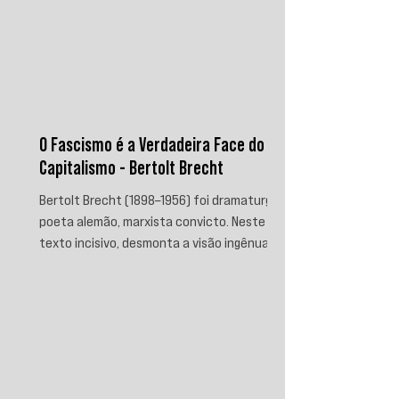
O Fascismo é a Verdadeira Face do
Capitalismo - Bertolt Brecht
Bertolt Brecht (1898–1956) foi dramaturgo e
poeta alemão, marxista convicto. Neste
texto incisivo, desmonta a visão ingênua
que separa fascismo de capitalismo,
afirmando que aquele é sua fase mais
brutal e descarnada. Critica os que
condenam a barbárie sem atacar suas
raízes econômicas, exigindo uma verdade
prática que aponte causas evitáveis e
mobilize a ação contra o sistema que a