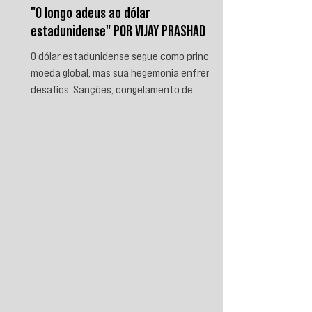
"O longo adeus ao dólar
estadunidense" POR VIJAY PRASHAD
O dólar estadunidense segue como principal
moeda global, mas sua hegemonia enfrenta
desafios. Sanções, congelamento de
reservas e a crescente busca por
alternativas impulsionam a desdolarização.
O processo, porém, é gradual e exige novas
instituições financeiras capazes de
promover desenvolvimento soberano e
reduzir a dependência do sistema
monetário dominado pelos EUA.