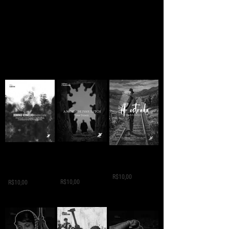
A MORTE DE IVAN
Domingo
A ESTRADA - Jack
ILITCH - Liev
Vermelho -
London
Tolstói
Máximo Gorki
R$10,00
R$10,00
R$10,00